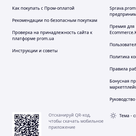
Маленькая стиральная машина TURBINE WASH;
Кабель питания USB;
Как покупать с Пром-оплатой
Sprava.prom
Упаковка
предприним
Рекомендации по безопасным покупкам
Премия для
Похожие товары по характеристикам
Проверка на принадлежность сайта к
Ecommerce.
платформе prom.ua
Пользовате
Инструкции и советы
Политика к
Правила ра
Бонусная п
маркетплей
Руководство
Отсканируй QR-код,
Тема
-
с
чтобы скачать мобильное
приложение