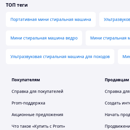
бережно относиться к тканям и избегать их повреждений
ТОП теги
ценных предметов одежды.
Портативная мини стиральная машина
Ультразвуко
Характеристики:
Мини стиральная машина ведро
Мини стиральная м
Тип: портативная мини стиральная машина / мини с
Материал: ABS пластик;
Режим работы: автоматический;
Ультразвуковая стиральная машина для походов
Мин
Источник питания: USB;
Напряжение: 5V;
Мощность: 6 Вт;
Максимальная загрузка белья: 1 кг;
Покупателям
Продавцам
Устройство контроля температуры: один коммутатор
Цвет: белый;
Справка для покупателей
Справка для
Размеры: 90 х 90 х 40 мм
Prom-поддержка
Создать инт
Комплектация:
Акционные предложения
Начать прод
Что такое «Купить с Prom»
Продвижение