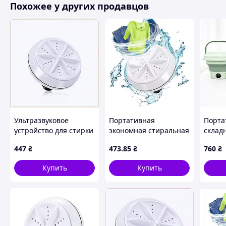
Похожее у других продавцов
Режим работы
Автоматический
Стиральная машина TURBINE WASH - это ре
эффективную стиральную маши
Ультразвуковое
Портативная
Порта
устройство для стирки
экономная стиральная
склад
вещей в поездках
машина
ультр
447
₴
473
.85
₴
760
₴
66B9352A
ультразвуковая USB
стира
MA-2
на 12L
Купить
Купить