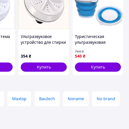
стема
Ультразвуковое
Туристическая
устройство для стирки
ультразвуковая
белья в тазу от USB,
портативная мини
764
₴
58M50
T851H5850
стиральная машинка
354
₴
540
₴
Turbine Wash
Ultrasonic + ведро
Купить
Купить
(1857390621)
Maxtop
Bautech
Noname
No brand