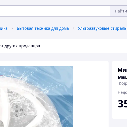
Найти
ника
Бытовая техника для дома
от других продавцов
Мин
маш
Код
Недо
3