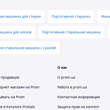
. Это особенно важно для стирки деликатных и
вая машинка для стирки
Портативная стиралка
Мини
ашина для носков
Портативная стиральная машина
тиральная машина для носков;
и-стиральная машина с сушкой
О нас
 передач;
 продавцов
О prom.ua
ернет-магазин
на Prom
Работа в prom.ua
авать на Prom
Контактная информация
 в Каталоге ProSale
Защита прав на контент