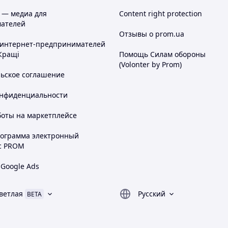
 — медиа для
Content right protection
ателей
Отзывы о prom.ua
 интернет-предпринимателей
Кращі
Помощь Силам обороны
(Volonter by Prom)
льское соглашение
онфиденциальности
боты на маркетплейсе
рограмма электронный
с PROM
 Google Ads
ветлая
Русский
BETA