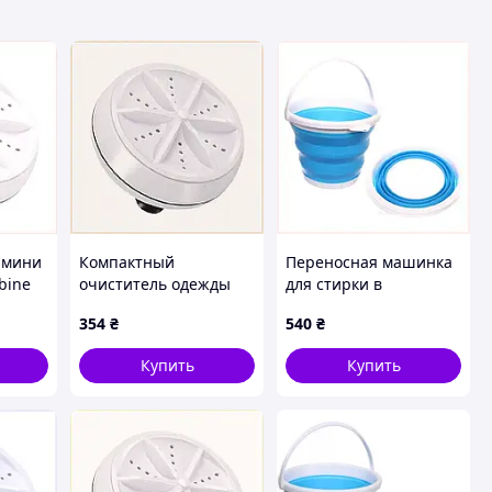
 мини
Компактный
Переносная машинка
bine
очиститель одежды
для стирки в
5XE850
ультразвуковой USB
гостиницу или хостел
354
₴
540
₴
5V, 851585CB0
85E158E53
Купить
Купить