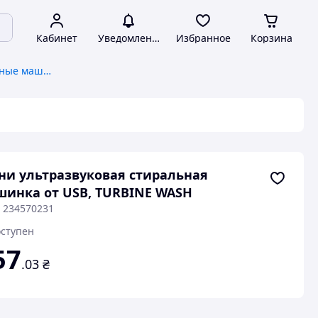
Кабинет
Уведомления
Избранное
Корзина
Ультразвуковые стиральные машины
и ультразвуковая стиральная
инка от USB, TURBINE WASH
: 234570231
ступен
57
.03
₴