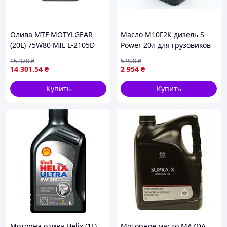
Олива MTF MOTYLGEAR
Масло М10Г2К дизель S-
(20L) 75W80 MIL L-2105D
Power 20л для грузовиков
MOTUL
и спецтехники
15 378
₴
5 908
₴
высококачественная
14 301
.54
₴
2 954
₴
смазка для двигателя
Купить
Купить
Моторна олива Helix (1L)
Моторное масло MAZDA