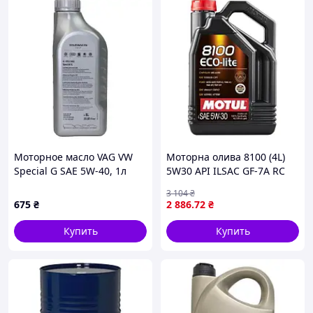
Моторное масло VAG VW
Моторна олива 8100 (4L)
Special G SAE 5W-40, 1л
5W30 API ILSAC GF-7A RC
7135 mayak
SQ CHRYSLER MS-6395
3 104
₴
DEXOS1 GEN2 DEXOS1
675
₴
2 886
.72
₴
GEN3 F
Купить
Купить