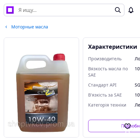
Моторные масла
Характеристики
Производитель
Ло
Вязкость масла по
10
SAE
Стандарт API
SG
В'язкість за SAE
10
Категорія техніки
Ле
Подробн