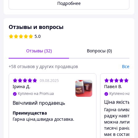
Подробнее
Отзывы и вопросы
5.0
Отзывы (32)
Вопросы (0)
+58 отзывов у других продавцов
Все
09.08.2025
07.
Ірина Д.
Павел В.
Куплено на Prom.ua
Куплено на Pro
Ціна якість
Ввічливий продавець
Гарна олива хот
Преимущества
раджу навіть і 
Гарна ціна,швидка доставка.
можна лити тіль
тисячі раніше н
має в составі д