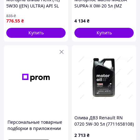
5W30 ((EN) ULTRA) API SL
SUPRA-X 0W-20 5л (MZ
SN ACEA A3 B3 B4 BMW LL-
216243)
835
₴
01 MB 226.5 MB 229
776
.55
₴
4 134
₴
Купить
Купить
Олива ДВЗ Renault RN
Персональные товарные
0720 5W-30 5л (7711658108)
подборки в приложении
Renault
2 713
₴