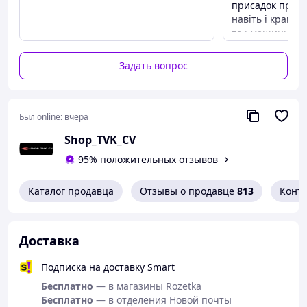
присадок просто о
навіть і краще
то і машині бу
Преимуществ
Задать вопрос
Ціна якість
Был online:
вчера
Shop_TVK_CV
95% положительных отзывов
Каталог продавца
Отзывы о продавце
813
Конт
Доставка
Подписка на доставку Smart
Бесплатно
— в магазины Rozetka
Бесплатно
— в отделения Новой почты