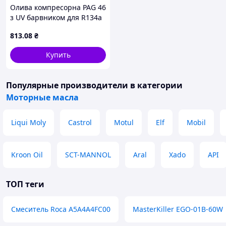
Олива компресорна PAG 46
з UV барвником для R134a
1 л
813
.08
₴
Купить
Популярные производители
в категории
Моторные масла
Liqui Moly
Castrol
Motul
Elf
Mobil
Kroon Oil
SCT-MANNOL
Aral
Xado
API
ТОП теги
Смеситель Roca A5A4A4FC00
MasterKiller EGO-01B-60W