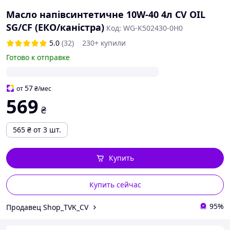
Масло напівсинтетичне 10W-40 4л СV OIL
SG/CF (ЕКО/каністра)
Код: WG-K502430-0H0
5.0
(32)
230+ купили
Готово к отправке
57
от
₴
/мес
569
₴
565
₴
от 3 шт.
Купить
Купить сейчас
95%
Продавец Shop_TVK_CV