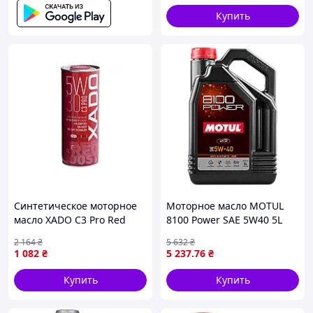
Купить
Синтетическое моторное
Моторное масло MOTUL
масло XADO C3 Pro Red
8100 Power SAE 5W40 5L
Boost 5W-30, 1л, для
(824606)
2 164
₴
5 632
₴
двигателей "Lv"
1 082
₴
5 237
.76
₴
Купить
Купить