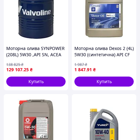
Моторна олива SYNPOWER
Моторна олива Dexos 2 (4L)
(208L) 5W30 ,API SN, ACEA
5W30 (синтетична) API CF
C3, BMW LL-04, FIAT
SM ACEA A3 B3 B4 C3
138 825
₴
1 987
₴
9.55535 S3, MB 229.31, MB
DEXOS 2 GM LL-A-025
129 107
.25
₴
1 847
.91
₴
229.51, PORSCHE C30, VW
502.00, VW
Купить
Купить