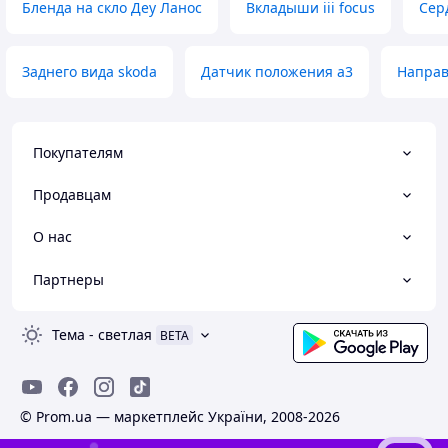
Бленда на скло Деу Ланос
Вкладыши iii focus
Сер
Заднего вида skoda
Датчик положения a3
Направ
Покупателям
Продавцам
О нас
Партнеры
Тема
-
светлая
BETA
© Prom.ua — маркетплейс України, 2008-2026