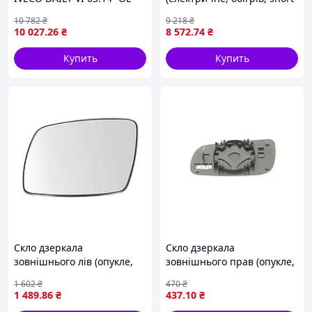
IVECO 5802029798
arm) SCANIA 4, G I, R I
10 782
₴
9 218
₴
PACOL BPD-SC005R
10 027
.26
₴
8 572
.74
₴
Купить
Купить
Скло дзеркала
Скло дзеркала
зовнішнього лів (опукле,
зовнішнього прав (опукле,
обігрів, хром) DODGE
обігрів, велике) SEAT
1 602
₴
470
₴
JOURNEY I, FIAT FREEMONT
AROSA, LEON 1M, TOLEDO
1 489
.86
₴
437
.10
₴
06.08-07.20 BLIC 6102-51-
II 1M, SKODA SUPERB I, VW