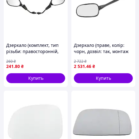
Дзеркало (комплект, тип
Дзеркало (праве, колір:
різьби: правосторонній,
чорн, дозвіл: так, монтаж
колір: чорн) CHIŃSKI
(EN) for fairing) HONDA CBR
260
₴
2 722
₴
SKUTER/MOPED/MOTOROWER/ATV
125/250 2011-2017 VICMA
241
.80
₴
2 531
.46
₴
2T, 4T INPARTS IP000002
EH884D
Купить
Купить