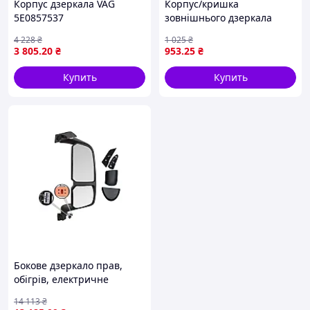
Корпус дзеркала VAG
Корпус/кришка
5E0857537
зовнішнього дзеркала
заднього виду лів/прав
4 228
₴
1 025
₴
(210x240) VOLVO FH II,
3 805
.20
₴
953
.25
₴
FH12, FH16 09.01- COVIND
3FH/508
Купить
Купить
Бокове дзеркало прав,
обігрів, електричне
LAMIRO 02-6001
14 113
₴