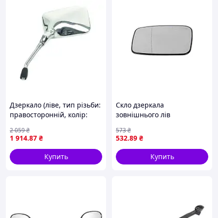
Дзеркало (ліве, тип різьби:
Скло дзеркала
правосторонній, колір:
зовнішнього лів
хром, дозвіл: так, монтаж
(асферичне, обігрів) VOLVO
2 059
₴
573
₴
(EN) for steering wheel)
850, 940/960 II, S40 I, S70,
1 914
.87
₴
532
.89
₴
HONDA CA, CB, NTV, VT
S90 I, V40, V70 I, V90 I
06.91-12.04 BLIC
Купить
Купить