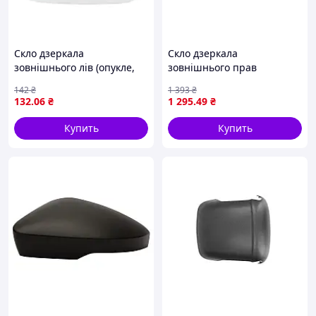
Скло дзеркала
Скло дзеркала
зовнішнього лів (опукле,
зовнішнього прав
обігрів) FIAT PANDA 169
(асферичне, обігрів) VOLVO
142
₴
1 393
₴
09.03-08.13 BLIC 6102-02-
XC60 I 05.08-03.17 BLIC
132
.06
₴
1 295
.49
₴
1232935P
6102-02-1221517P
Купить
Купить