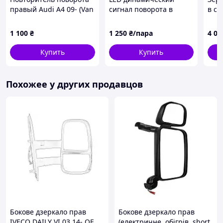
правый Audi A4 09- (Van
сигнал поворота в
в сб
Wezel) 0307916
зеркало AUDI (Ауди) A3
6 п
(8P FCL), A4 (B8 FCL), A5
Кит
1 100
₴
1 250
₴/пара
4 06
(8T FCL)
Купить
Купить
Похожее у других продавцов
Бокове дзеркало прав
Бокове дзеркало прав
IVECO DAILY VI 03.14- OE
(електричне, обігрів, short