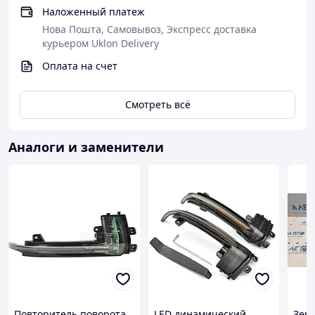
Наложенный платеж
Нова Пошта, Самовывоз, Экспресс доставка
курьером Uklon Delivery
Оплата на счет
Смотреть всё
Аналоги и заменители
Повторитель поворота
LED динамический
Зерк