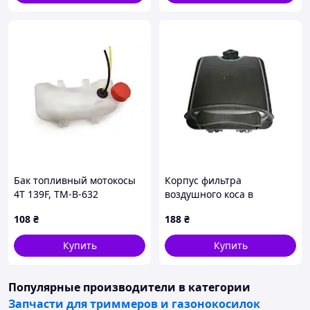
Бак топливный мотокосы
Корпус фильтра
4T 139F, TM-B-632
воздушного коса в
комплект на защелке ТМ
108
₴
188
₴
Китай
Купить
Купить
Популярные производители
в категории
Запчасти для триммеров и газонокосилок