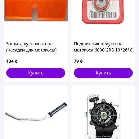
Защита культиватора
Подшипник редуктора
(насадки для мотокосы)
мотокоса 6000-2RS 10*26*8
пластик SVET, TM-N-273147
HND, TM-S-3005
134
₴
79
₴
Купить
Купить