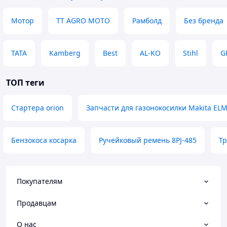
Мотор
TT AGRO MOTO
Рамболд
Без бренда
TATA
Kamberg
Best
AL-KO
Stihl
G
ТОП теги
Стартера orion
Запчасти для газонокосилки Makita ELM
Бензокоса косарка
Ручейковый ремень 8PJ-485
Тр
Покупателям
Продавцам
О нас