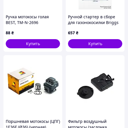
Ручка мотокосы голая
Ручной стартер в сборе
BEST, TM-N-2696
для газонокосилки Briggs
& Stratton 675 EXI
88
₴
657
₴
(оригинальный артикул:
594062)
Купить
Купить
Поршневая мотокосы (ЦПГ)
Фильтр воздушный
1E36F (Ø36) (черная)
мотокосы (заслонка,