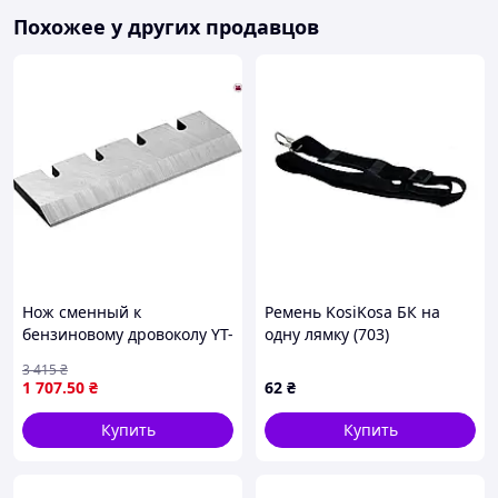
Похожее у других продавцов
Нож сменный к
Ремень KosiKosa БК на
бензиновому дровоколу YT-
одну лямку (703)
86161 YATO 180 x 60 x 9,5
3 415
₴
мм [20]
1 707
.50
₴
62
₴
Купить
Купить