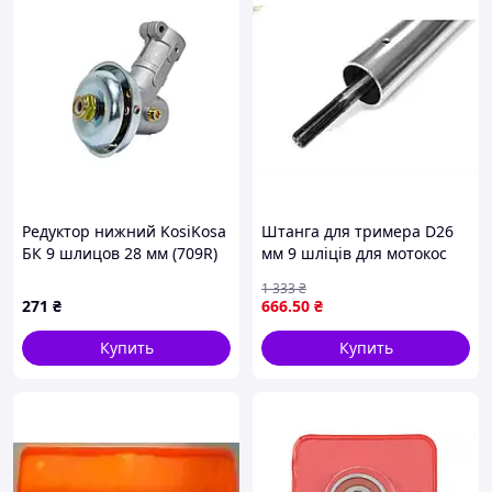
Редуктор нижний KosiKosa
Штанга для тримера D26
БК 9 шлицов 28 мм (709R)
мм 9 шліців для мотокос
START PRO для стрижки
1 333
₴
травы и кустарников
271
₴
666
.50
₴
Купить
Купить