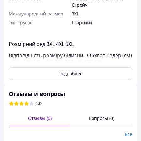
Стрейч
Международный размер
3XL
Тип трусов
Шортики
Розмірний ряд 3XL 4XL 5XL
Відповідність розміру білизни - Обхват бедер (см)
: 3XL 120-125 . 4XL 125-130 5XL 130-135
Висота виробу 32 см.
Подробнее
Кольор ЧОРНИЙ
Зверху фіксується силіконовою стрічкою.
Отзывы и вопросы
4.0
Отзывы (6)
Вопросы (0)
Все