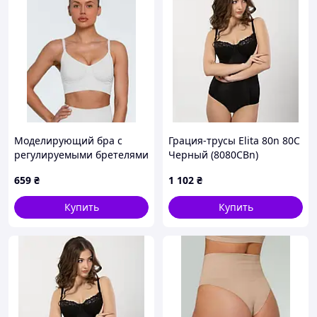
Моделирующий бра с
Грация-трусы Elita 80n 80C
регулируемыми бретелями
Черный (8080CВn)
Giulia BRA SHAPEWEAR
659
₴
1 102
₴
white, L/XL
Купить
Купить