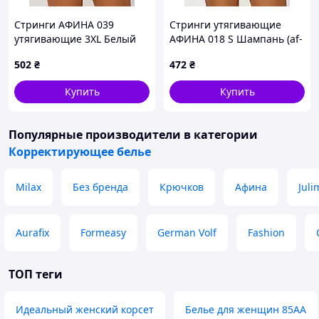
Стринги АФИНА 039
Стринги утягивающие
утягивающие 3XL Белый
АФИНА 018 S Шампань (af-
(af-039-3XL)
018-S-Sh)
502
₴
472
₴
Купить
Купить
Популярные производители
в категории
Корректирующее белье
Milax
Без бренда
Крючков
Афина
Juli
Aurafix
Formeasy
German Volf
Fashion
ТОП теги
Идеальный женский корсет
Белье для женщин 85АА