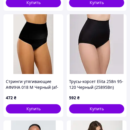
Купить
Купить
Стринги утягивающие
Трусы-корсет Elita 258n 95-
АФИНА 018 M Черный (af-
120 Черный (25895Bn)
018-M-B)
472
₴
592
₴
Купить
Купить