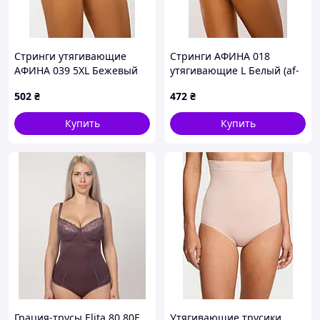
Стринги утягивающие
Стринги АФИНА 018
АФИНА 039 5XL Бежевый
утягивающие L Белый (af-
(af-039-5XL-Bg)
018-L)
502
₴
472
₴
Купить
Купить
Грация-трусы Elita 80 80E
Утягивающие трусики