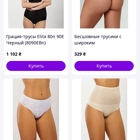
Грация-трусы Elita 80n 90E
Бесшовные трусики с
Черный (8090EВn)
широким
корректирующим поясом
1 102
₴
329
₴
Giulia Brazilian Shapewear
nude, L/XL
Купить
Купить