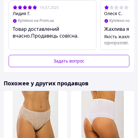
19.07.2025
29.
Лидия Г.
Олеся С.
Куплено на Prom.ua
Куплено на Pro
Товар доставлений
Жахлива якіст
вчасно.Продавець совісна.
Якість жахлива,
одноразові.
Задать вопрос
Похожее у других продавцов