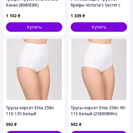
Какао (8080EВK)
брифы Victoria's Secret с
высокой посадкой
1 102
₴
1 339
₴
1159857611 (Бежевый M)
Купить
Купить
Трусы-корсет Elita 258n
Трусы-корсет Elita 258n 90-
110-135 Белый
115 Белый (25890BWn)
(258110BWn)
592
₴
592
₴