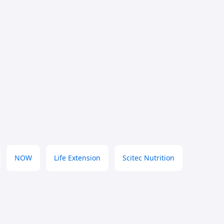
NOW
Life Extension
Scitec Nutrition