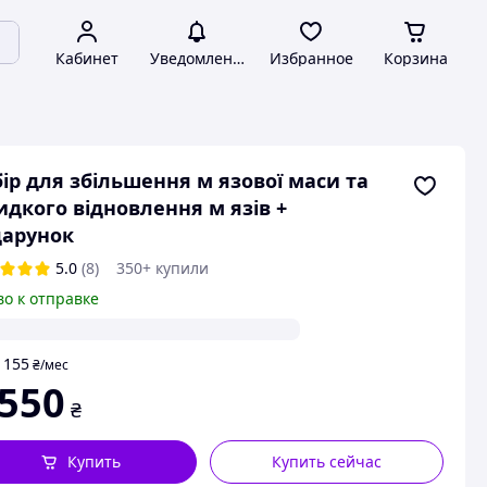
Кабинет
Уведомления
Избранное
Корзина
ір для збільшення м язової маси та
дкого відновлення м язів +
дарунок
5.0
(8)
350+ купили
во к отправке
155
т
₴
/мес
 550
₴
Купить
Купить сейчас