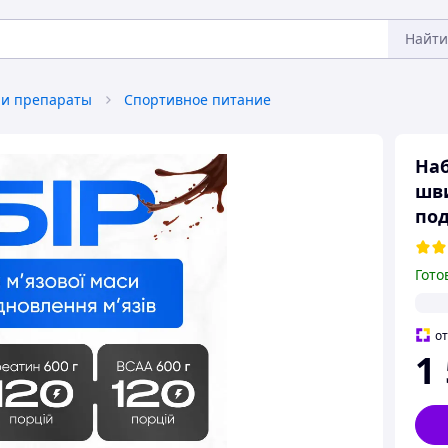
Найти
 и препараты
Спортивное питание
Наб
шви
по
Гото
о
1