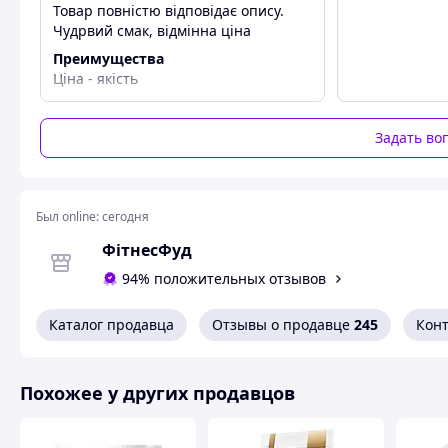
Товар повністю відповідає опису.
Змішайте 1 порцію(5г = 1 мірна ложка, мірна ложка буд
Чудрвий смак, відмінна ціна
вдень та ввечері після прийому їжі
СПОСІБ ЗАСТОСУВАННЯ BCAA –
Преимущества
Змішайте 1 порцію(5г = 1 мірна ложка, мірна ложка буд
Ціна - якість
перед тренуванням та після
Задать во
Был online:
сегодня
ФітнесФуд
94% положительных отзывов
Каталог продавца
Отзывы о продавце
245
Кон
Похожее у других продавцов