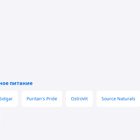
ное питание
Solgar
Puritan's Pride
OstroVit
Source Naturals