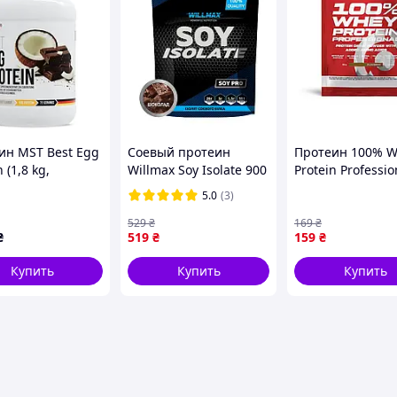
ин MST Best Egg
Соевый протеин
Протеин 100% 
 (1,8 kg,
Willmax Soy Isolate 900
Protein Professio
ate) (22003-07)
g растительный белок
30g (Salted cara
5.0
(3)
булочка з корицею
529
₴
169
₴
₴
519
₴
159
₴
Купить
Купить
Купить