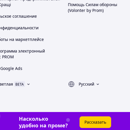
Кращі
Помощь Силам обороны
(Volonter by Prom)
льское соглашение
онфиденциальности
боты на маркетплейсе
рограмма электронный
с PROM
 Google Ads
ветлая
Русский
BETA
Насколько
Рассказать
удобно на проме?