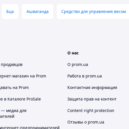
Бца
Ашваганда
Средство для управления весом
О нас
 продавцов
О prom.ua
ернет-магазин
на Prom
Работа в prom.ua
авать на Prom
Контактная информация
 в Каталоге ProSale
Защита прав на контент
 — медиа для
Content right protection
ателей
Отзывы о prom.ua
 интернет-предпринимателей