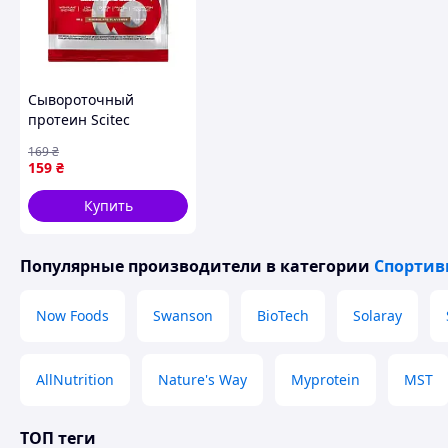
Сывороточный
протеин Scitec
Nutrition 100% Whey
169
₴
Protein Professional 30
159
₴
g vanilla very berry
Купить
Популярные производители
в категории
Спортив
Now Foods
Swanson
BioTech
Solaray
AllNutrition
Nature's Way
Myprotein
MST
ТОП теги