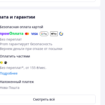
ата и гарантии
Безопасная оплата картой
Без переплат
Prom гарантирует безопасность
Вернем деньги при отказе от посылки
Оплатить частями
Без переплат*, от 155 ₴/мес.
Подробнее
Наложенный платеж
11.06.2026
09
Нова Пошта
Діана Л.
Руслан В.
Куплено на Prom.ua
Куплено на Pr
Смотреть всё
Швидка доставка
Чудово