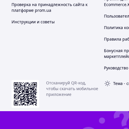
Проверка на принадлежность сайта к
Ecommerce.
платформе prom.ua
Пользовате
Инструкции и советы
Политика к
Правила ра
Бонусная п
маркетплей
Руководство
Отсканируй QR-код,
Тема
-
с
чтобы скачать мобильное
приложение