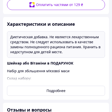
Оплатить частями от 129 ₴
Характеристики и описание
Диетическая добавка. Не является лекарственным
средством. Не следует использовать в качестве
замены полноценного рациона питания. Хранить в
недоступном для детей месте.
Шейкер або Вітаміни в ПОДАРУНОК
Набір для збільшення м’язової маси
Склад набору:
Протеїн (1kg)
Подробнее
Креатин (600g)
Протеїн – Високоякісний білок який є незамінним
джерелом будівельних блоків для м’язів. Він забезпечує
необхідну кількість білка для підтримки м’язового росту
Отзывы и вопросы