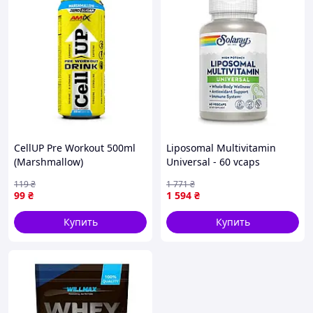
CellUP Pre Workout 500ml
Liposomal Multivitamin
(Marshmallow)
Universal - 60 vcaps
119
₴
1 771
₴
99
₴
1 594
₴
Купить
Купить