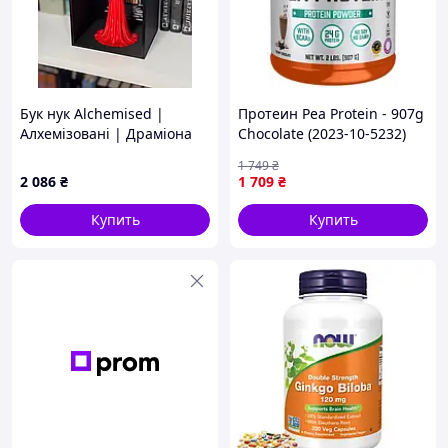
Бук нук Alchemised |
Протеин Pea Protein - 907g
Алхемізовані | Драміона
Chocolate (2023-10-5232)
1 749
₴
2 086
₴
1 709
₴
Купить
Купить