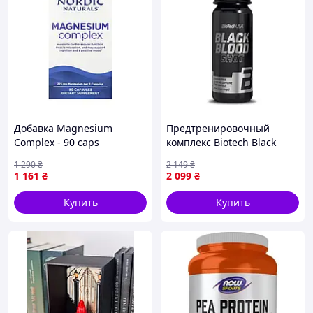
Добавка Magnesium
Предтренировочный
Complex - 90 caps
комплекс Biotech Black
Blood Shot (20*60 ml,
1 290
₴
2 149
₴
lemonade) (22041-01)
1 161
₴
2 099
₴
Купить
Купить