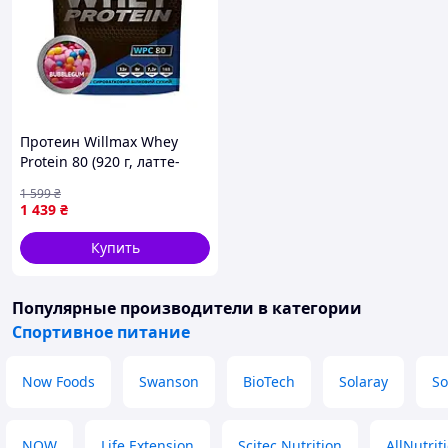
Протеин Willmax Whey
Protein 80 (920 г, латте-
макиато) (10561-08)
1 599
₴
1 439
₴
Купить
Популярные производители
в категории
Спортивное питание
Now Foods
Swanson
BioTech
Solaray
So
NOW
Life Extension
Scitec Nutrition
AllNutrit