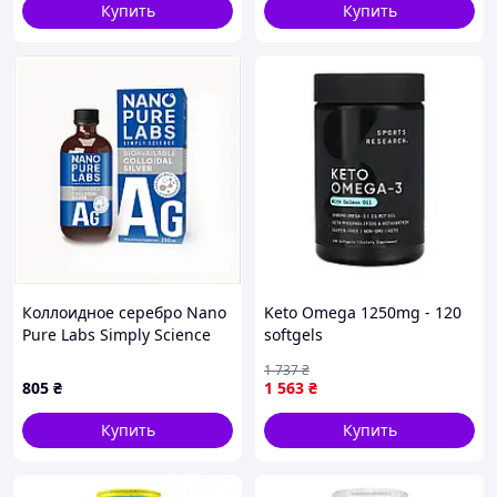
Купить
Купить
Коллоидное серебро Nano
Keto Omega 1250mg - 120
Pure Labs Simply Science
softgels
Bioavailable Colloidal Silver
1 737
₴
AG Апельсин 250 мл (005)
805
₴
1 563
₴
Купить
Купить