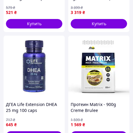
579
₴
3 399
₴
521
₴
3 319
₴
Купить
Купить
ДГЕА Life Extension DHEA
Протеин Matrix - 900g
25 mg 100 caps
Creme Brulee
717
₴
1 599
₴
645
₴
1 569
₴