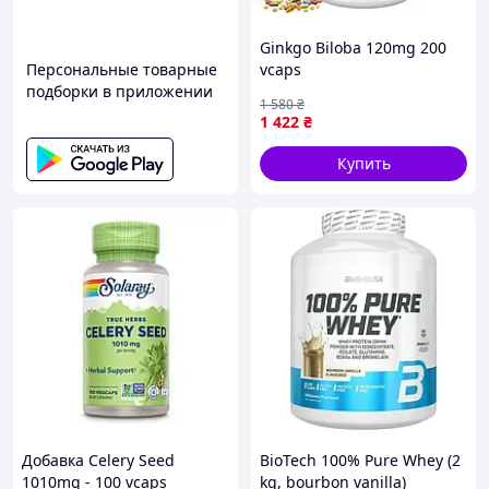
Ginkgo Biloba 120mg 200
Персональные товарные
vcaps
подборки в приложении
1 580
₴
1 422
₴
Купить
Добавка Celery Seed
BioTech 100% Pure Whey (2
1010mg - 100 vcaps
kg, bourbon vanilla)