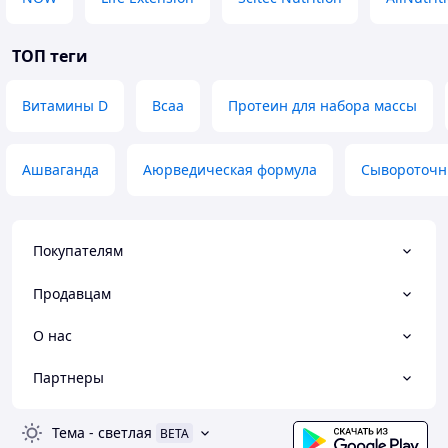
ТОП теги
Витамины D
Bcaa
Протеин для набора массы
Ашваганда
Аюрведическая формула
Сывороточн
Покупателям
Продавцам
О нас
Партнеры
Тема
-
светлая
BETA