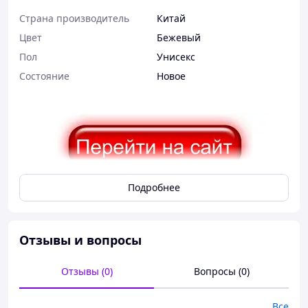
Страна производитель
Китай
Цвет
Бежевый
Пол
Унисекс
Состояние
Новое
Подробнее
Набор визиток в стиле культового сериала: карточки
участника (3 шт.)
Отзывы и вопросы
Погрузитесь в атмосферу таинственной игры с набором
Отзывы (0)
Вопросы (0)
уникальных карточек, вдохновленных сюжетом
культового сериала. Эти визитки воссоздают символику
и дизайн, которые стали узнаваемыми во всем мире.
Все