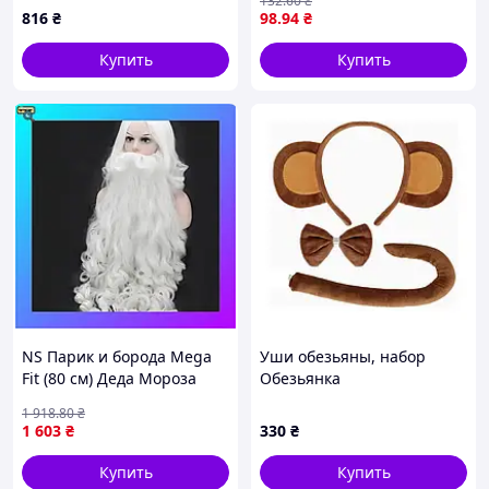
132
.60
₴
816
₴
98
.94
₴
Купить
Купить
NS Парик и борода Mega
Уши обезьяны, набор
Fit (80 см) Деда Мороза
Обезьянка
RESTEQ Новогодний образ
1 918
.80
₴
для праздничного
1 603
₴
330
₴
настроения Nes22/Q
Купить
Купить