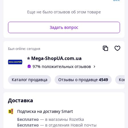
Отличное дополнение для коллекционеров,
тематических мероприятий или фанатов шоу.
Еще не было отзывов об этом товаре
Особенности набора:
1. Высокое качество исполнения
Задать вопрос
Карточки изготовлены из плотного и долговечного
картона с гладкой поверхностью. Четкие линии и
контрастные символы делают дизайн эффектным и
Был online:
сегодня
стильным.
⭐️ Mega-ShopUA.com.ua
2. Детализация
Каждая визитка украшена узнаваемыми символами –
97% положительных отзывов
кругом, треугольником и квадратом. Этот
минималистичный стиль вызывает ассоциации с
Каталог продавца
Отзывы о продавце
4549
Кон
захватывающим сюжетом и добавляет уникальности
аксессуару.
3. Многофункциональность
Доставка
Карточки подойдут для самых разных целей:
Элемент декора для тематической фотосессии.
Подписка на доставку Smart
Реквизит для вечеринок.
Бесплатно
— в магазины Rozetka
Стильный аксессуар в качестве подарка.
Бесплатно
— в отделения Новой почты
Часть коллекции сувениров по сериалу.