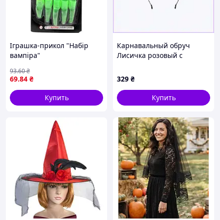
Іграшка-прикол "Набір
Карнавальный обруч
вампіра"
Лисичка розовый с
бантами Биоворлд,
93
.60
₴
8K407E03B4
69
.84
₴
329
₴
Купить
Купить