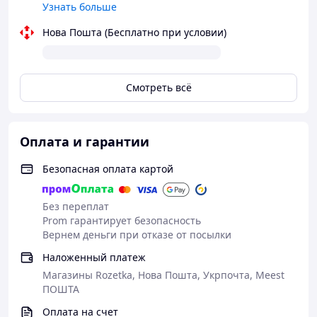
Узнать больше
4. Универсальный размер
Нова Пошта (Бесплатно при условии)
Стандартные размеры карточек делают их удобными
для хранения и использования.
Характеристики:
Смотреть всё
Количество: 3 карточки в наборе.
Материал: Плотный картон премиум-класса.
Дизайн: Узнаваемые символы на лицевой
стороне, обратная сторона – номер телефона как
Оплата и гарантии
в сериале.
Цвет: Бежевый фон с черными элементами.
Безопасная оплата картой
Размер: 9 х 6 см.
Подарите себе или близким возможность прикоснуться
Без переплат
к захватывающему миру знаменитого шоу. Этот
Prom гарантирует безопасность
стильный набор карточек станет изюминкой вашей
Вернем деньги при отказе от посылки
коллекции или незабываемым элементом для
тематической вечеринки. Заказывайте прямо сейчас и
Наложенный платеж
получайте удовольствие от оригинального аксессуара.
Магазины Rozetka, Нова Пошта, Укрпочта, Meest
ПОШТА
Идеальный выбор для:
Оплата на счет