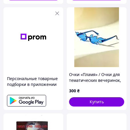
Очки «Пламя» / Очки для
Персональные товарные
тематических вечеринок,
подборки в приложении
Фотосессий, Съемки
300
₴
видеоконтента, Косплея,
Стильных образов (СИНИЕ)
Купить