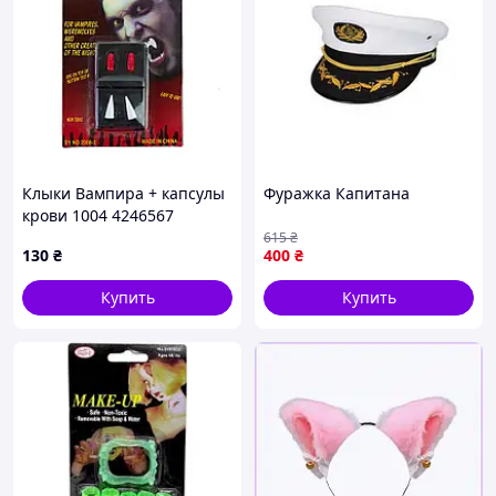
Клыки Вампира + капсулы
Фуражка Капитана
крови 1004 4246567
615
₴
130
₴
400
₴
Купить
Купить