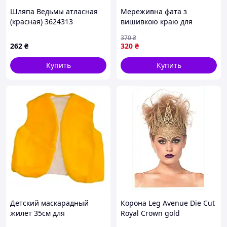
Шляпа Ведьмы атласная
Мереживна фата з
(красная) 3624313
вишивкою краю для
Геловіну готичного стилю
370
₴
Чорний (17026)
262
₴
320
₴
Купить
Купить
Детский маскарадный
Корона Leg Avenue Die Cut
жилет 35см для
Royal Crown gold
утренников и праздников
87B51C249T