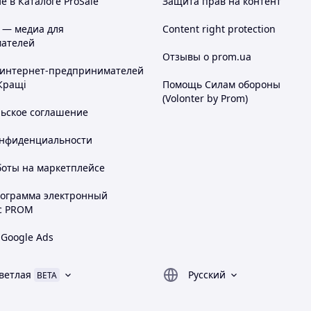
 в Каталоге ProSale
Защита прав на контент
 — медиа для
Content right protection
ателей
Отзывы о prom.ua
 интернет-предпринимателей
Кращі
Помощь Силам обороны
(Volonter by Prom)
льское соглашение
онфиденциальности
боты на маркетплейсе
рограмма электронный
с PROM
 Google Ads
ветлая
Русский
BETA