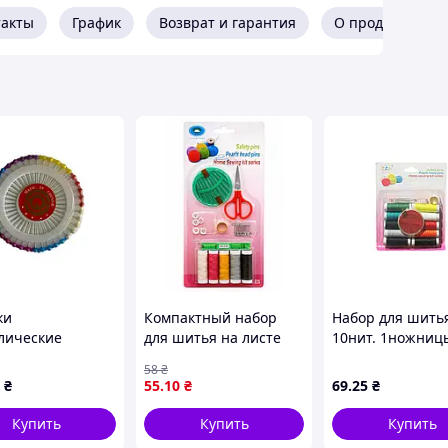
такты
График
Возврат и гарантия
О продавце
ки
Компактный набор
Набор для шитья
лические
для шитья на листе
10нит. 1ножниц
аиз 12 дисков по
№661 — швейный
1рулет. дст. Для 
58
₴
авок) No40-12-2
комплект для ремонта
Мет. голки ) №В2
₴
55
.10
₴
69
.25
₴
ИТАЙ
одежды
ТМ КИТАЙ
Купить
Купить
Купить