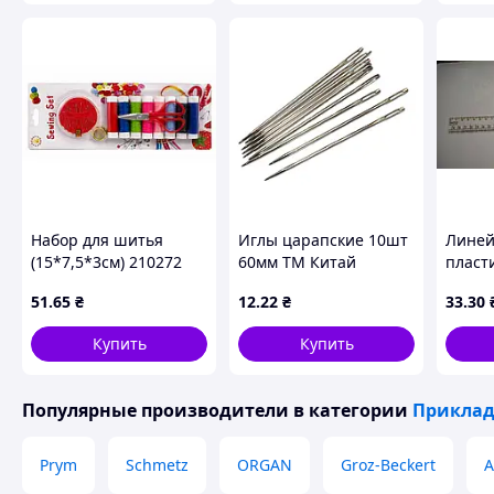
Набор для шитья
Иглы царапские 10шт
Линей
(15*7,5*3см) 210272
60мм ТМ Китай
пласт
ТМ EСТЕТ
(масш
51
.65
₴
12
.22
₴
33
.30
Купить
Купить
Популярные производители
в категории
Приклад
Prym
Schmetz
ORGAN
Groz-Beckert
А