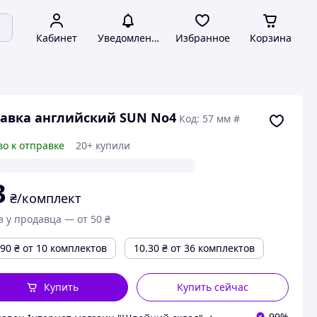
Кабинет
Уведомления
Избранное
Корзина
авка английский SUN No4
Код: 57 мм #
во к отправке
20+ купили
3
₴/комплект
з у продавца — от 50 ₴
.90
₴
от 10 комплектов
10.30
₴
от 36 комплектов
Купить
Купить сейчас
99%