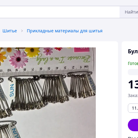
Найти
Шитье
Прикладные материалы для шитья
Бул
Гото
1
Зака
11