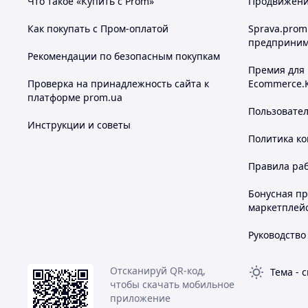
Что такое «Купить с Prom»
Продвижение
Как покупать с Пром-оплатой
Sprava.prom
предприним
Рекомендации по безопасным покупкам
Премия для
Проверка на принадлежность сайта к
Ecommerce.
платформе prom.ua
Пользовате
Инструкции и советы
Политика к
Правила ра
Бонусная п
маркетплей
Руководство
Отсканируй QR-код,
Тема
-
с
чтобы скачать мобильное
приложение