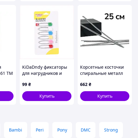
я
KiDaDndy фиксаторы
Корсетные косточки
861 ТМ
для нагрудников и
спиральные металл
слюнявчиков,
оптом ширина 5 мм
99
₴
662
₴
8742732EM
длинна 25 см 100 шт/
уп
Купить
Купить
Bambi
Peri
Pony
DMC
Strong