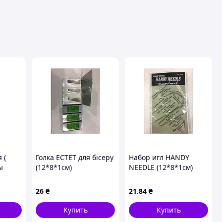
 (
Голка EСТЕТ для бісеру
Набор игл HANDY
ы
(12*8*1см)
NEEDLE (12*8*1см)
иг.
210172 ТМ EСТЕТ
2-17
26
₴
21
.84
₴
Купить
Купить