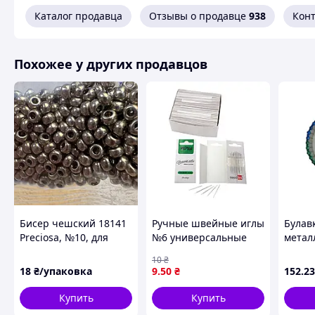
Каталог продавца
Отзывы о продавце
938
Кон
Похожее у других продавцов
Бисер чешский 18141
Ручные швейные иглы
Булав
Preciosa, №10, для
№6 универсальные
метал
вышивки по канве
для ручного шитья
(спайк
10
₴
Aida 14, 5 г
40 бул
18
₴/упаковка
9
.50
₴
152
.23
ТМ К
Купить
Купить