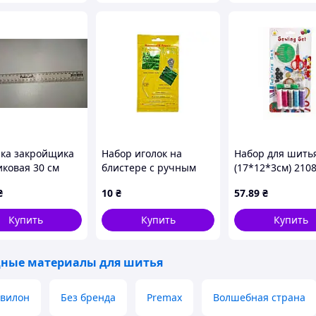
ка закройщика
Набор иголок на
Набор для шить
иковая 30 см
блистере с ручным
(17*12*3см) 210
таб 14)
нитейчиком 27ед
EСТЕТ
₴
10
₴
57
.89
₴
(95587)
Купить
Купить
Купить
ные материалы для шитья
вилон
Без бренда
Premax
Волшебная страна