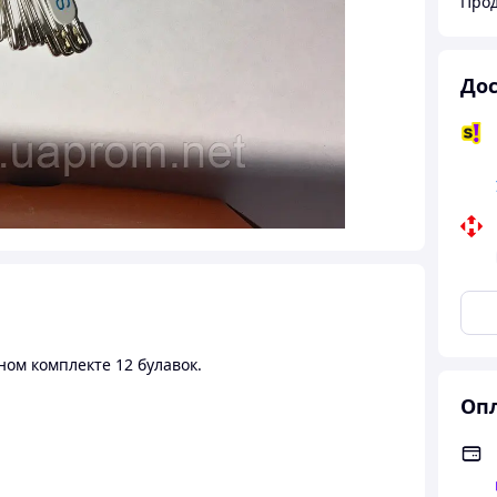
Прод
Дос
ном комплекте 12 булавок.
Опл