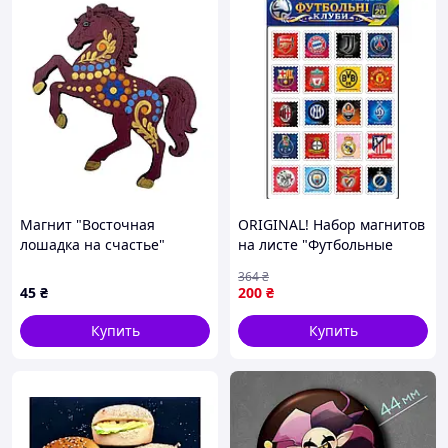
Магнит "Восточная
ORIGINAL! Набор магнитов
лошадка на счастье"
на листе "Футбольные
(90*70*4мм),ручная
клубы" 1380, 20 магнитов -
364
₴
роспись.
Качество! Гарантия!
45
₴
200
₴
MegaTorg.com.ua
Купить
Купить