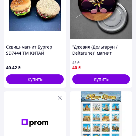
Сквиш-магнит Бургер
"Джевил (Дельтарун /
SD7444 ТМ КИТАЙ
Deltarune)" магнит
круглый Ø44 мм
45
₴
40
.42
₴
40
₴
Купить
Купить