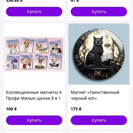
334
.88
₴
47
₴
симпаном> 6х9 см.
Купить
Купить
Коллекционные магниты 4
Магнит «Таинственный
Профи Милые щенки 8 в 1
черный кот»
C8A684113
100
₴
175
₴
Купить
Купить