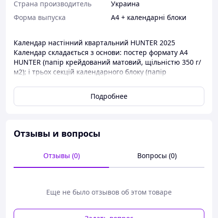
Страна производитель
Украина
Форма выпуска
А4 + календарні блоки
Календар настінний квартальний HUNTER 2025
Календар складається з основи: постер формату А4
HUNTER (папір крейдований матовий, щільністю 350 г/
м2); і трьох секцій календарного блоку (папір
крейдований матовий, щільністю 80 г/ м2).
В кожному блоці по 12 відривних аркушів.
Подробнее
На календарному блоці розміщується бігунок з
віконцем, для виділення поточної дати.
Календар на металевих пружинах.
Отзывы и вопросы
Отзывы (0)
Вопросы (0)
Еще не было отзывов об этом товаре