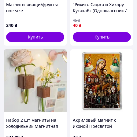
Магниты овощи/фрукты
"Рихито Саджо и Хикару
one size
Кусакабэ (Одноклассник /
Doukyuusei)" магнит
45
₴
круглый Ø44 мм
240
₴
40
₴
Купить
Купить
Набор 2 шт магниты на
Акриловый магнит с
холодильник Магнитная
иконой Пресвятой
ваза-куб (22969)
Богородицы с младенцем