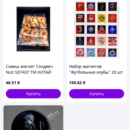
Сквиш-магнит Сэндвич
Набор магнитов
No2 SD7437 ТМ КИТАЙ
"Футбольные клубы" 20 шт
на планшете
46
.51
₴
150
.82
₴
Купить
Купить