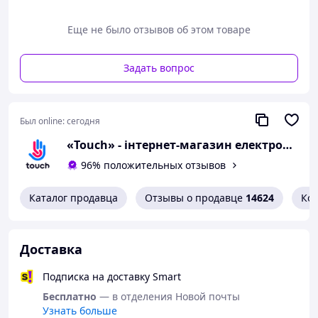
характеристиками, что позволяет использовать её
дольше и с большей эффективностью в сложных
Еще не было отзывов об этом товаре
условиях. Комплект зарядного устройства и батареи
обеспечивает надежную работу в самых разных
ситуациях, будь то холодная погода или длительная
Задать вопрос
съемка. Это делает его идеальным аксессуаром для
активных пользователей GoPro.
Был online:
сегодня
«Touch» - інтернет-магазин електроніки та гаджетів
96% положительных отзывов
Каталог продавца
Отзывы о продавце
14624
Ко
Доставка
Подписка на доставку Smart
Бесплатно
— в отделения Новой почты
Узнать больше