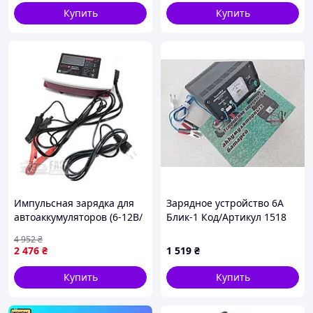
Купить
Купить
Импульсная зарядка для
Зарядное устройство 6А
автоаккумуляторов (6-12B/
Блик-1 Код/Артикул 1518
7A), Импульсная зарядка
4 952
₴
акб, Зарядка для
2 476
₴
1 519
₴
свинцового аккумулятора,
CQS
Купить
Купить