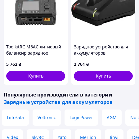
ToolkitRC M6AC литиевый
Зарядное устройство для
балансир зарядное
аккумуляторов
устройство 1-6S 300W
инструмента Bosch GAL
5 762
₴
2 761
₴
12V-40 (1.600.A01.9R3)
Купить
Купить
Популярные производители
в категории
Зарядные устройства для аккумуляторов
Liitokala
Voltronic
LogicPower
AGM
No 
Videx
SkyRC
Yato
Merlion
Jinyi
De