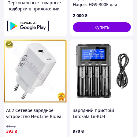
Персональные товарные
Hagors HGS-300E для
подборки в приложении
LiFePO4 25.6 В 8S 29.2 В 10
2 000
₴
А 292 Вт
Купить
AC2 Сетевое зарядное
Зарядний пристрій
устройство Flex Line Ridea
Liitokala Lii-KU4
1USB-C 25W Белое зарядка
417
₴
для смартфонов и
393
₴
970
₴
планшетов быс DE