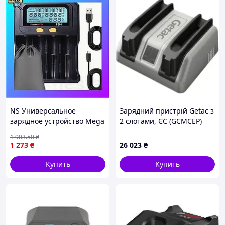
NS Универсальное
Зарядний пристрій Getac з
зарядное устройство Mega
2 слотами, ЄС (GCMCEP)
Fit PowerKan PD4 4 канала
1 903
.50
₴
с экраном под 18650
1 273
₴
26 023
₴
Nes22/Q
Купить
Купить