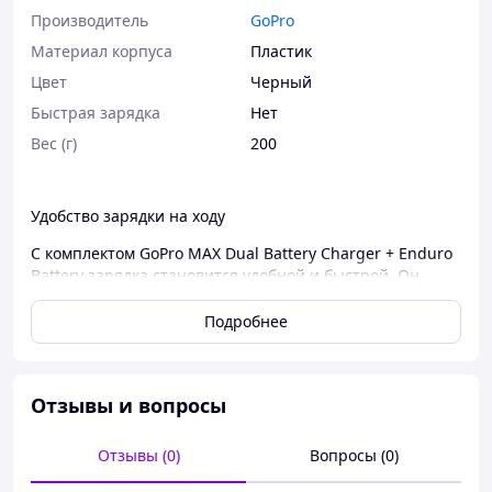
Производитель
GoPro
Материал корпуса
Пластик
Цвет
Черный
Быстрая зарядка
Нет
Вес (г)
200
Удобство зарядки на ходу
С комплектом GoPro MAX Dual Battery Charger + Enduro
Battery зарядка становится удобной и быстрой. Он
позволяет заряжать две батареи одновременно, что
особенно полезно при активных съемках. Теперь
Подробнее
можно не переживать о том, что батарея сядет в самый
неподходящий момент, и продолжать съемку без
перерывов.
Отзывы и вопросы
Долговечность и надежность
Отзывы (0)
Вопросы (0)
Батарея Enduro обладает улучшенными