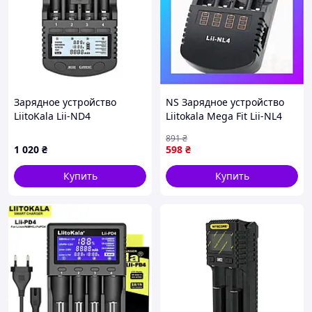
Зарядное устройство
NS Зарядное устройство
LiitoKala Lii-ND4
Liitokala Mega Fit Lii-NL4
для пальчиковых,
891
₴
минипальчиковых
1 020
₴
598
₴
аккумуляторов и акк
Nes22/Q
Купить
Купить