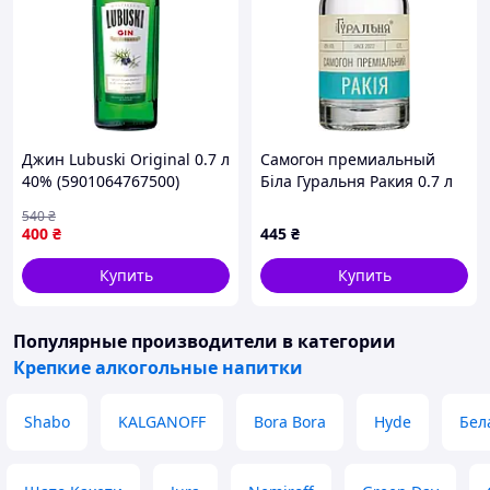
Джин Lubuski Original 0.7 л
Самогон премиальный
40% (5901064767500)
Біла Гуральня Ракия 0.7 л
45% (4820273780036)
540
₴
400
₴
445
₴
Купить
Купить
Популярные производители
в категории
Крепкие алкогольные напитки
Shabo
KALGANOFF
Bora Bora
Hyde
Бел