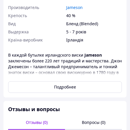
Производитель
Jameson
Крепость
40 %
Вид
Бленд (Blended)
Выдержка
5 - 7 років
Країна-виробник
Ірландія
В каждой бутылке ирландского виски
Jameson
заключены более 220 лет традиций и мастерства. Джон
Джемесон – талантливый предприниматель и тонкий
знаток виски – основал свою вискикурню в 1780 году в
самом сердце Дублина. Родовой девиз Sine Metu («Без
страха») помогает объяснить уникальный новаторский
Подробнее
подход Джона Джемесона, позволивший ему создать
самый мягкий виски в мире. Вскоре после своего
основания вискикурня
John Jameson & Son
стала одним
из крупнейших предприятий Ирландии. Джон
Отзывы и вопросы
Джемесон не жалел сил и средств для того, чтобы
обеспечить бесперебойные поставки отменного сырья
Отзывы (0)
Вопросы (0)
и гарантировать безупречное качество своего виски.