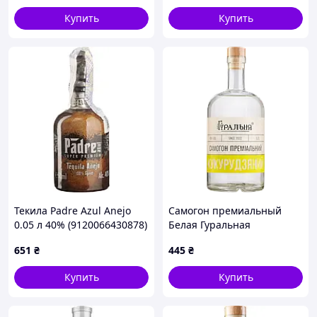
Купить
Купить
Текила Padre Azul Anejo
Самогон премиальный
0.05 л 40% (9120066430878)
Белая Гуральная
Кукурузный 0.7 л 45%
651
₴
445
₴
(4820273780241)
Купить
Купить