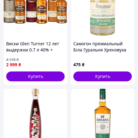
Виски Glen Turner 12 лет
Самогон премиальный
выдержки 0.7 л 40% +
Біла Гуральня Хреновуха
Виски Glen Turner Triple
на меде 0.7 л 45%
4 195
₴
Cask 0.7 л 40% + Виски
(4820273780173)
2 999
₴
475
₴
Glen Turner Sherry Cask 0.7
л 40%
Купить
Купить