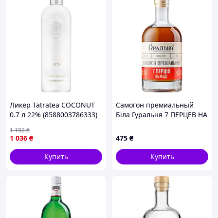
Ликер Tatratea COCONUT
Самогон премиальный
0.7 л 22% (8588003786333)
Біла Гуральня 7 ПЕРЦЕВ НА
МЁДЕ 0.7 л 45%
1 192
₴
(4820273780227)
1 036
₴
475
₴
Купить
Купить