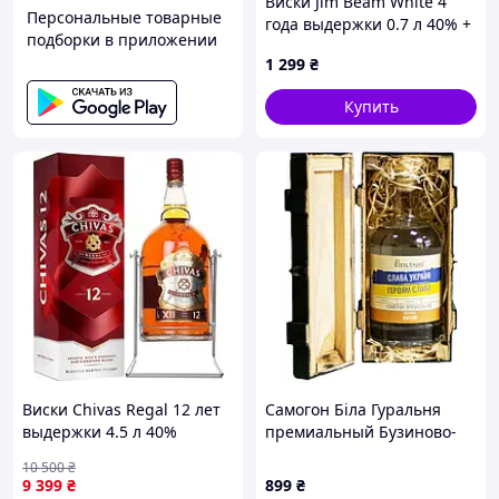
Виски Jim Beam White 4
Персональные товарные
года выдержки 0.7 л 40% +
подборки в приложении
2 стакана в подарочной
1 299
₴
упаковке (5010278104190)
Купить
Виски Chivas Regal 12 лет
Самогон Біла Гуральня
выдержки 4.5 л 40%
премиальный Бузиново-
(080432403518)
ржаной (Слава Украине) в
10 500
₴
футляре 0.7 л 45%
9 399
₴
899
₴
(4820273780104)