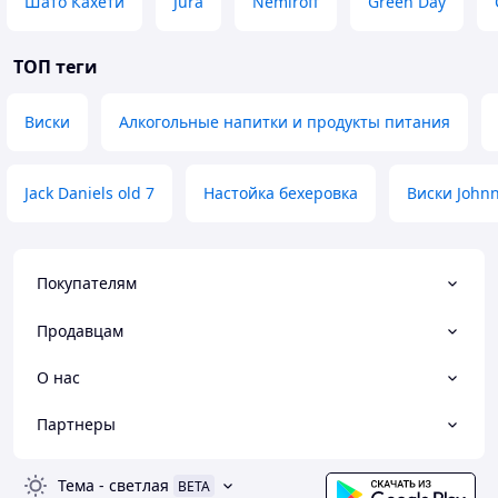
Шато Кахети
Jura
Nemiroff
Green Day
ТОП теги
Виски
Алкогольные напитки и продукты питания
Jack Daniels old 7
Настойка бехеровка
Виски Johnn
Покупателям
Продавцам
О нас
Партнеры
Тема
-
светлая
BETA