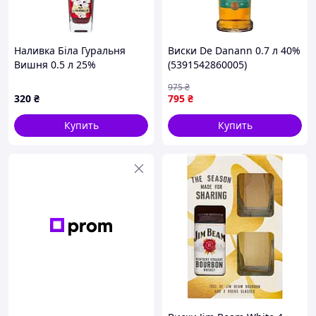
Наливка Біла Гуральня
Виски De Danann 0.7 л 40%
Вишня 0.5 л 25%
(5391542860005)
(4820273780111)
975
₴
320
₴
795
₴
Купить
Купить