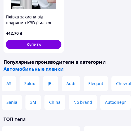
Плівка захисна від
подряпин K3D (силікон
1мм) Карбон Прозорий
442
.70
₴
5см*10м (на двері, пороги
корпус авто)
Купить
Популярные производители
в категории
Автомобильные пленки
AS
Solux
JBL
Audi
Elegant
Chevrol
Sania
3М
China
No brand
Autodnepr
ТОП теги