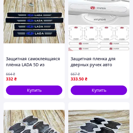
Защитная самоклеящаяся
Защитная пленка для
плёнка LADA 5D из
дверных ручек авто
углеродного волокна 4 шт
Hyundai комплект 8 шт для
664
₴
667
₴
для защиты авто 60х7 см и
защиты от царапин и
332
₴
333
.50
₴
40х7 см
потертостей
Купить
Купить