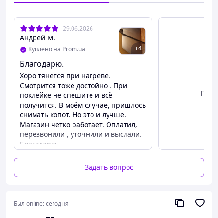
Матовая черная 3D-карбоновая пленка —
современный материал премиум-класса, идеально
29.06.2026
подходящий для тюнинга авто, декора интерьера или
Андрей М.
экстерьера. 3D-эффект карбона добавляет стиль и
+
4
Куплено на Prom.ua
уникальность вашим проектам.
Благодарю.
Хоро тянется при нагреве.
Смотрится тоже достойно . При
Посм
поклейке не спешите и всё
получится. В моём случае, пришлось
снимать копот. Но это и лучше.
Магазин четко работает. Оплатил,
перезвонили , уточнили и выслали.
Благодарю.
Задать вопрос
Был online:
сегодня