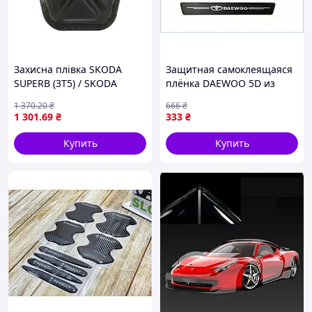
Захисна плівка SKODA
Защитная самоклеящаяся
SUPERB (3T5) / SKODA
плёнка DAEWOO 5D из
SUPERB 2 (3T4) 2008-2015 г.
углеродного волокна 4шт
1 370
.20
₴
666
₴
60х7см и 40х7см для
1 301
.69
₴
333
₴
надежной защиты
Купить
Купить