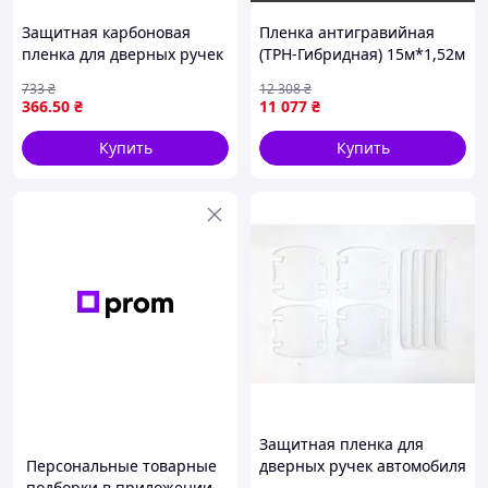
Защитная карбоновая
Пленка антигравийная
пленка для дверных ручек
(TPH-Гибридная) 15м*1,52м
автомобилей RENAULT
VLT-92% VLT-92% AEP 7.5mil
733
₴
12 308
₴
комплект 8 штук для
366
.50
₴
11 077
₴
надежной защиты
Купить
Купить
Защитная пленка для
Персональные товарные
дверных ручек автомобиля
подборки в приложении
8 шт против царапин и