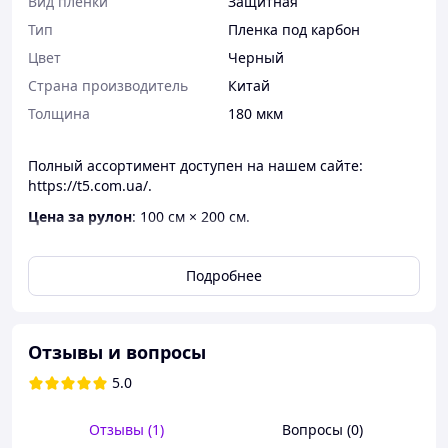
Вид пленки
Защитная
Тип
Пленка под карбон
Цвет
Черный
Страна производитель
Китай
Толщина
180 мкм
Полный ассортимент доступен на нашем сайте:
https://t5.com.ua/.
Цена за рулон
: 100 см × 200 см.
Характеристики
Подробнее
Толщина
: 180 мкм
Ширина
: 100 см
Длина
: 200 см
Коэффициент растяжения
: 200%
Отзывы и вопросы
Цвет
: черный с 3D текстурой карбона
5.0
Технология монтажа
: клеевая основа с
микроканалами для легкого нанесения
Устойчивость
: к царапинам, влаге,
Отзывы (1)
Вопросы (0)
ультрафиолету и перепадам температур