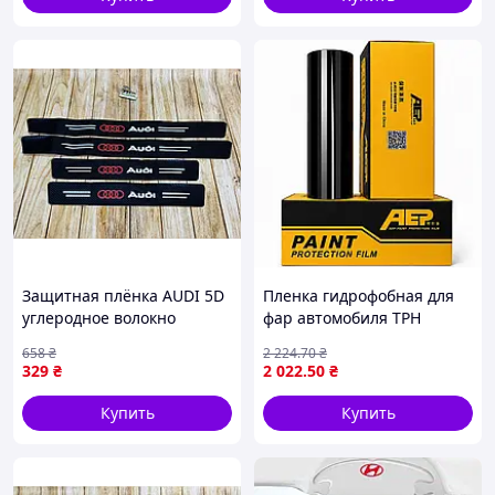
Защитная плёнка AUDI 5D
Пленка гидрофобная для
углеродное волокно
фар автомобиля ТРH
самоклеящаяся для
(гибридная) Dark-Black
658
₴
2 224
.70
₴
защиты автомобиля от
(0,3м*15м) VLT-12% AEP
329
₴
2 022
.50
₴
царапин
Купить
Купить