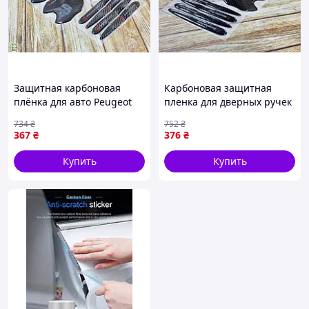
Защитная карбоновая
Карбоновая защитная
плёнка для авто Peugeot
пленка для дверных ручек
комплект для защиты
MERCEDES-BENZ в
734
₴
752
₴
дверных ручек от царапин
комплекте 8 шт для
367
₴
376
₴
надежной защиты авто
Купить
Купить