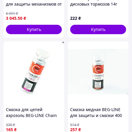
для защиты механизмов от
дисковых тормозов 14г
износа и коррозии
6 091
₴
эффективное средство 9кг
3 045
.50
₴
222
₴
Купить
Купить
Смазка для цепей
Смазка медная BEG-LINE
аэрозоль BEG-LINE Chain
для защиты и смазки 400
lube 200мл для защиты от
мл идеальна для металла и
330
₴
514
₴
коррозии и уменьшения
механизмов
165
₴
257
₴