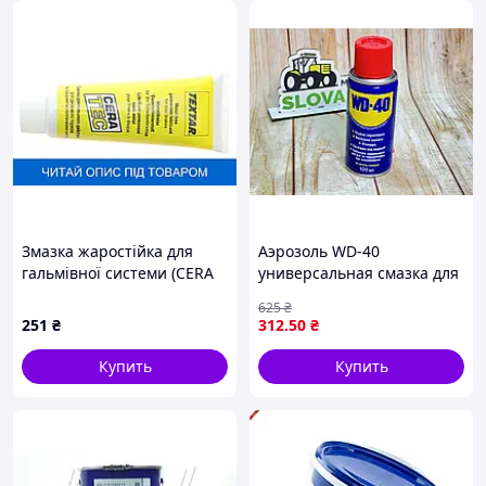
Змазка жаростійка для
Аэрозоль WD-40
гальмівної системи (CERA
универсальная смазка для
TEC) (75 мл) 81000401
защиты и ухода за
625
₴
механизмами и
251
₴
312
.50
₴
поверхностями 100 мл
Купить
Купить