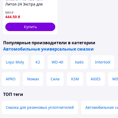
Литол-24 Экстра для
автомобилей и тракторов
889
₴
высокотемпературная 800
444
.50
₴
г
Купить
Популярные производители
в категории
Автомобильные универсальные смазки
Liqui Moly
K2
WD-40
Xado
Intertool
APRO
Nowax
Сила
KSM
AXXIS
WI
ТОП теги
Смазка для резиновых уплотнителей
Автомобильная с