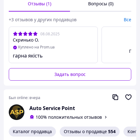
Отзывы (1)
Вопросы (0)
уплотнителей.
Универсальность:
Подходит для резины,
+3 отзывов у других продавцов
Все
пластика, металла, винила и других композитных
материалов.
08.08.2025
Долговечность:
Увлажняет и сохраняет
Скринько О.
уплотнители, увеличивая срок их службы.
Куплено на Prom.ua
Посм
Применение:
гарна якість
Нанесите смазку на чистую и сухую поверхность
уплотнителя, равномерно распределяя средство.
Задать вопрос
Рекомендуется проводить обработку дважды в год —
весной и осенью — для поддержания оптимального
состояния уплотнителей.
Был online:
вчера
Auto Service Point
100% положительных отзывов
Каталог продавца
Отзывы о продавце
554
Конт