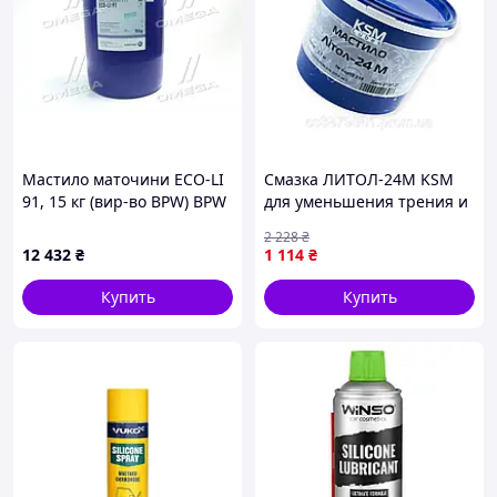
Мастило маточини ECO-LI
Смазка ЛИТОЛ-24М KSM
91, 15 кг (вир-во BPW) BPW
для уменьшения трения и
износа защиты от
2 228
₴
коррозии и влаги
12 432
₴
1 114
₴
Купить
Купить