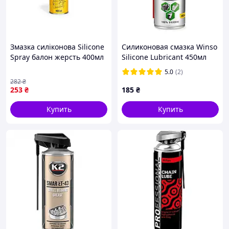
Змазка силіконова Silicone
Силиконовая смазка Winso
Spray балон жерсть 400мл
Silicone Lubricant 450мл
ТМ VUKO
5.0
(2)
282
₴
253
₴
185
₴
Купить
Купить