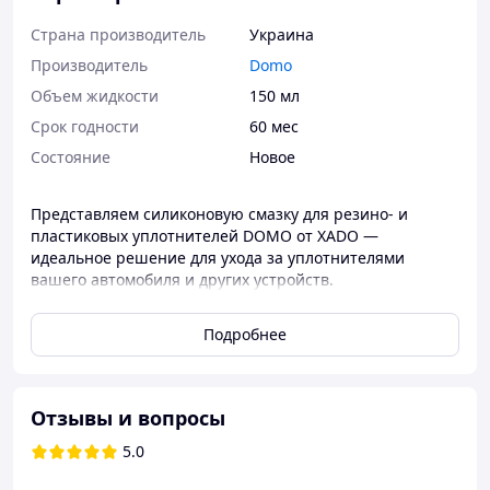
Страна производитель
Украина
Производитель
Domo
Объем жидкости
150 мл
Срок годности
60 мес
Состояние
Новое
Представляем силиконовую смазку для резино- и
пластиковых уплотнителей DOMO от XADO —
идеальное решение для ухода за уплотнителями
вашего автомобиля и других устройств.
Преимущества:
Подробнее
Восстановление эластичности:
Смазка
проникает в структуру материала,
восстанавливая упругость и предотвращая
растрескивание.
Отзывы и вопросы
Водоотталкивающие свойства:
Образует
5.0
защитную пленку, отталкивающую воду и влагу,
что предотвращает примерзание и обледенение