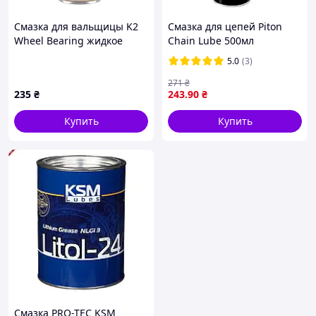
Смазка для вальщицы K2
Смазка для цепей Piton
Wheel Bearing жидкое
Chain Lube 500мл
литиевое прозрачное
5.0
(3)
аэрозоль 400 мл (W135)
K204-TD
271
₴
235
₴
243
.90
₴
Купить
Купить
Смазка PRO-TEC KSM