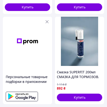
трения
Купить
Купить
Смазка SUPERFIT 200мл
Персональные товарные
СМАЗКА ДЛЯ ТОРМОЗОВ.
подборки в приложении
СИСТ. SUPERFIT 200 мл.
1 114
₴
(МЕХАНИЧЕСКИЙ СПРЕЙ
892
₴
СО ЩЕТКОЙ)/
ЗАБЛОКОВАНО К
Купить
ВОЗВРАЩЕНИЮ BOSCH