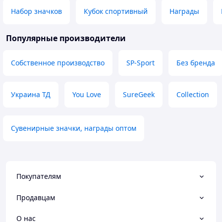
принт чіткий, а глянцеве покриття
Вдячна за швидк
Набор значков
Кубок спортивный
Награды
гарно переливається на світлі.
замовленння. Ба
Дуже зручно, що можна зібрати
покупців та процв
свою міні-колекцію. Однозначно
Популярные производители
Преимущества
рекомендую!
Красиве якісне 
Преимущества
Недостатки
Собственное производство
SP-Sport
Без бренда
Яскравий дизайн
Не виявлені.
Недостатки
Немає)
Украина ТД
You Love
SureGeek
Collection
Сувенирные значки, награды оптом
Покупателям
Продавцам
О нас