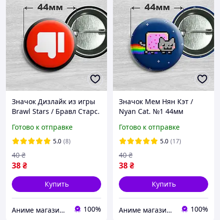
Значок Дизлайк из игры
Значок Мем Нян Кэт /
Brawl Stars / Бравл Старс.
Nyan Cat. №1 44мм
44мм
Готово к отправке
Готово к отправке
5.0
(8)
5.0
(17)
40
₴
40
₴
38
₴
38
₴
Купить
Купить
100%
100%
Аниме магазин Anikoneko
Аниме магазин Anikoneko