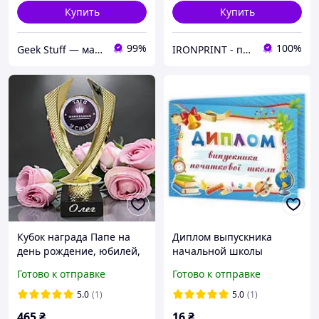
Купить
Купить
99%
100%
Geek Stuff — магазин аниме, гиков, Kpop товаров. Сувениры с вашим принтом и полиграфия
IRONPRINT - печать на металле и наградная атрибутика
Кубок награда Папе на
Диплом выпускника
день рождение, юбилей,
начальной школы
день отца именная
Готово к отправке
Готово к отправке
5.0
(1)
5.0
(1)
465
₴
16
₴