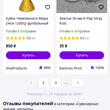
Кубок Чемпионата Мира
Значок 56 мм K-Pop Stray
24см 1200гр футбольный
Kids
Готово к отправке
Готово к отправке
5.0
(4)
5.0
(2)
850
₴
35
₴
Купить
Купить
98%
100%
VivaProducts
Ramires Print
1
2
3
...
Показано 1 - 29 товаров из 9000+
Отзывы покупателей
в категории «Сувенирные
значки, награды»