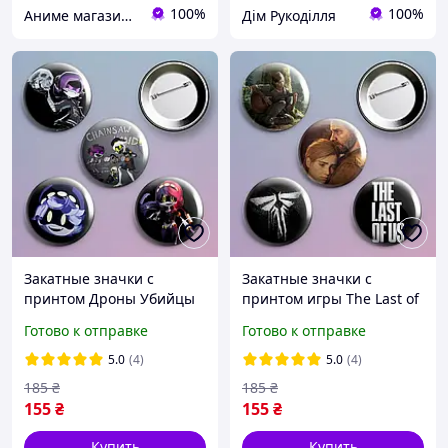
100%
100%
Аниме магазин Anikoneko
Дім Рукоділля
Закатные значки с
Закатные значки с
принтом Дроны Убийцы
принтом игры The Last of
Murder Drones
Us металлические на
Готово к отправке
Готово к отправке
металлические на
булавке 56 мм х 4 штуки
булавке 56 мм х 4 штуки
5.0
(4)
5.0
(4)
185
₴
185
₴
155
₴
155
₴
Купить
Купить