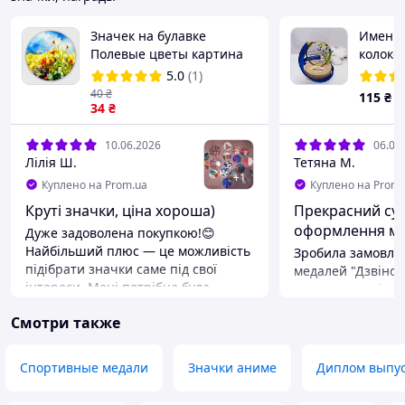
Значек на булавке
Именна
Полевые цветы картина
колоко
маслом (58 мм)
выпуск
5.0
(1)
40
₴
115
₴
34
₴
10.06.2026
06.06
Лілія Ш.
Тетяна М.
+
1
Куплено на Prom.ua
Куплено на Prom.
Круті значки, ціна хороша)
Прекрасний сув
оформлення мед
Дуже задоволена покупкою!😊
Найбільший плюс — це можливість
Зробила замовлен
підібрати значки саме під свої
медалей "Дзвіноч
інтереси. Мені потрібна була
чотирьох видів :
художня тематика, і вибір просто
"Калина", "Глобу
Смотри также
вразив: тут і яскраві кольорові
наступного ж дня 
олівці, і соковиті пейзажі, і
уточнила кількіс
абстракція. ​Наживо вони
макети. Висловл
Спортивные медали
Значки аниме
Диплом выпу
виглядають ще крутіше, ніж на
працівникам за о
фото — кольори мега-насичені,
якісну роботу, бо 