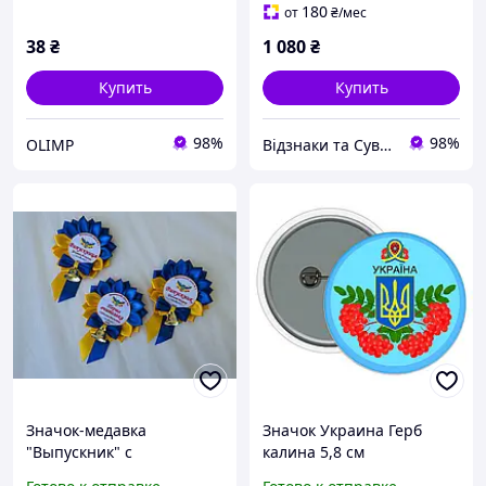
180
от
₴
/мес
38
₴
1 080
₴
Купить
Купить
98%
98%
OLIMP
Відзнаки та Сувеніри
Значок-медавка
Значок Украина Герб
"Выпускник" с
калина 5,8 см
колокольчиком. Желто-