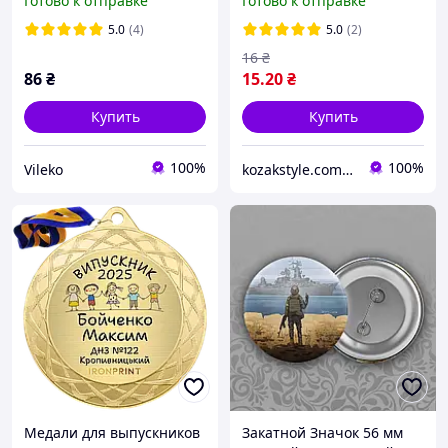
Готово к отправке
Готово к отправке
синий, Диметр 11 см,
высота 16 см, 2 ряд
5.0
(4)
5.0
(2)
лепестков. Ручная работа
16
₴
86
₴
15
.20
₴
Купить
Купить
100%
100%
Vileko
kozakstyle.com. Украинская народная одежда. Патриотическая одежда. Украинские аксессуары и сувениры
Медали для выпускников
Закатной Значок 56 мм