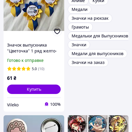
Аниме
Кубки
Медали
Значки на рюкзак
Грамоты
Медальки для Выпускников д
Значки
Значок выпускника
"Цветочка" 1 ряд желто-
Медали для выпускников
синяя, Диаметр 9,5 см,
Готово к отправке
Значки на заказ
высота 15 см
5.0
(10)
61
₴
Купить
100%
Vileko