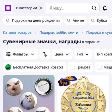
В категории
Подарки на день рождения
Аниме
Кубки
Каталог товаров
Подарки, хобби, книги
Подарки и су
Сувенирные значки, награды
в Украине
Фильтры
Цена
Тип
Тип кре
Бесплатная доставка Rozetka
Грамота
Мед