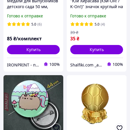
Медали для выпускников
"Юи Хирасава (Кэй-Он! /
детского сада 50 мм,
K-On!)" значок круглый на
именные металлические
булавке Ø44 мм
Готово к отправке
Готово к отправке
медальки на выпускной в
детском саду
5.0
(6)
5.0
(4)
39
₴
85
₴/комплект
35
₴
Купить
Купить
100%
100%
IRONPRINT - печать на металле и наградная атрибутика
Shalfiki.com _аниме и гик подполье_