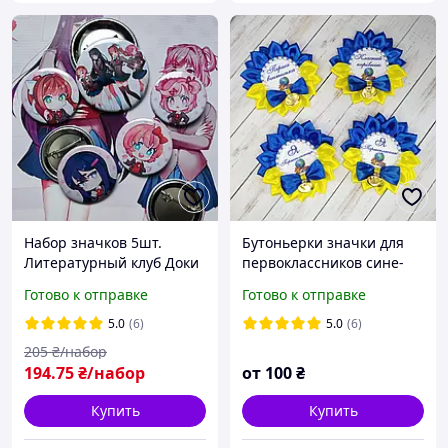
Набор значков 5шт.
Бутоньерки значки для
Литературный клуб Доки
первоклассников сине-
Доки! / Doki Doki
желтый. звонки для
Готово к отправке
Готово к отправке
Literature Club!
первоклассников значок-
медалька Первоклассник
5.0
(6)
5.0
(6)
205
₴/набор
194
.75
₴/набор
от
100
₴
Купить
Купить