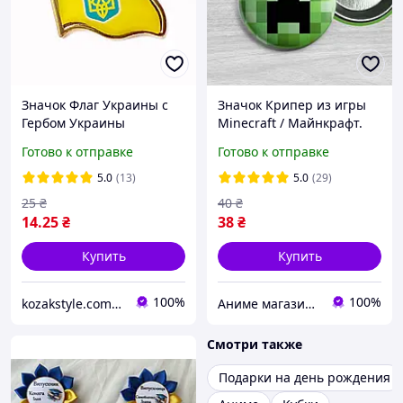
Значок Флаг Украины с
Значок Крипер из игры
Гербом Украины
Minecraft / Майнкрафт.
сувенирный
№1 44мм
Готово к отправке
Готово к отправке
эмалированный
5.0
(13)
5.0
(29)
25
₴
40
₴
14
.25
₴
38
₴
Купить
Купить
100%
100%
kozakstyle.com. Украинская народная одежда. Патриотическая одежда. Украинские аксессуары и сувениры
Аниме магазин Anikoneko
Смотри также
Подарки на день рождения