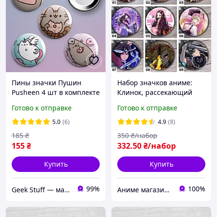
Пины значки Пушин
Набор значков аниме:
Pusheen 4 шт в комплекте
Клинок, рассекающий
демонов / Demon Slayer:
Готово к отправке
Готово к отправке
Kimetsu No Yaiba |№2
5.0
(6)
4.9
(8)
185
₴
350
₴/набор
155
₴
332
.50
₴/набор
Купить
Купить
99%
100%
Geek Stuff — магазин аниме, гиков, Kpop товаров. Сувениры с вашим принтом и полиграфия
Аниме магазин Anikoneko