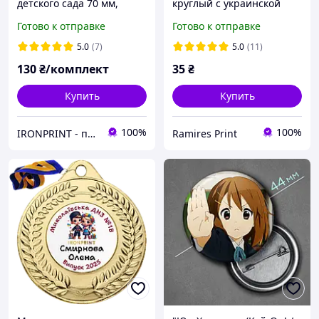
детского сада 70 мм,
круглый с украинской
именные металлические
символикой
Готово к отправке
Готово к отправке
медальки на выпускной в
детском саду
5.0
(7)
5.0
(11)
130
₴/комплект
35
₴
Купить
Купить
100%
100%
IRONPRINT - печать на металле и наградная атрибутика
Ramires Print