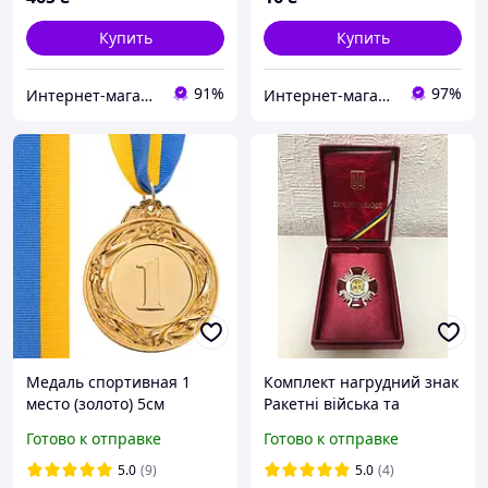
Купить
Купить
91%
97%
Интернет-магазин "ЕXCLUSIVE"
Интернет-магазин "Ксюша"
Медаль спортивная 1
Комплект нагрудний знак
место (золото) 5см
Ракетні війська та
артилерія футляр та
Готово к отправке
Готово к отправке
посвідчення
5.0
(9)
5.0
(4)