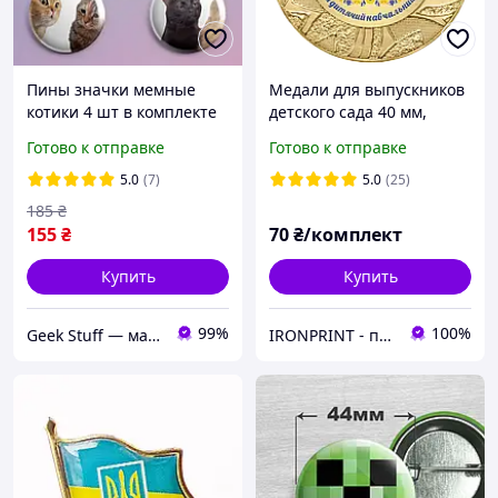
Пины значки мемные
Медали для выпускников
котики 4 шт в комплекте
детского сада 40 мм,
именные металлические
Готово к отправке
Готово к отправке
медальки на выпускной в
детском саду
5.0
(7)
5.0
(25)
185
₴
155
₴
70
₴/комплект
Купить
Купить
99%
100%
Geek Stuff — магазин аниме, гиков, Kpop товаров. Сувениры с вашим принтом и полиграфия
IRONPRINT - печать на металле и наградная атрибутика