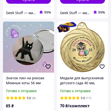
99%
99%
Geek Stuff — магазин аниме, гиков, Kpop товаров. Сувениры с вашим принтом и полиграфия
Geek Stuff — магазин аниме, гиков, Kpop товаров. Сувениры с вашим принтом и полиграфия
Значок пин на рюкзак
Медали для выпускников
Мемные коты 56 мм
детского сада 40 мм,
именные металлические
Готово к отправке
Готово к отправке
медальки на выпускной в
детском саду
5.0
(4)
5.0
(11)
65
₴
70
₴/комплект