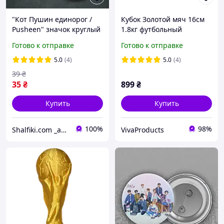
"Кот Пушин единорог /
Кубок Золотой мяч 16см
Pusheen" значок круглый
1.8кг футбольный
на булавке Ø44 мм
Готово к отправке
Готово к отправке
5.0
(4)
5.0
(4)
39
₴
35
₴
899
₴
Купить
Купить
100%
98%
Shalfiki.com _аниме и гик подполье_
VivaProducts