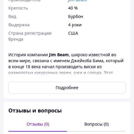
Крепость
40 %
Вид
Бурбон
Выдержка
4 роки
Страна регистрации
США
бренда
История компании
Jim Beam
, широко известной во
всем мире, связана с именем Джейкоба Бима, который
в конце 18 века начал производить виски из
размолотых кукурузных зерен, ржи и солода. Этот
крепкий спиртной напиток янтарного цвета получил
название бурбон по названию округа Бурбон в штате
Подробнее
Кентукки, где он был впервые произведен. Джейкоб
Бим продал первую бочку своего бурбона в 1795 году. В
наше время история компании Jim Beam насчитывает
уже более 200 лет, но владельцы компании все также
Отзывы и вопросы
продолжают следовать богатым традициям своих
предков, передавая рецепт великолепного виски из
Отзывы (0)
Вопросы (0)
поколения в поколение.