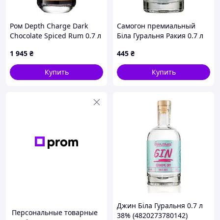
Ром Depth Charge Dark
Самогон премиальный
Chocolate Spiced Rum 0.7 л
Біла Гуральня Ракия 0.7 л
40% (5052598292287)
45% (4820273780036)
1 945
₴
445
₴
Купить
Купить
Джин Біла Гуральня 0.7 л
Персональные товарные
38% (4820273780142)