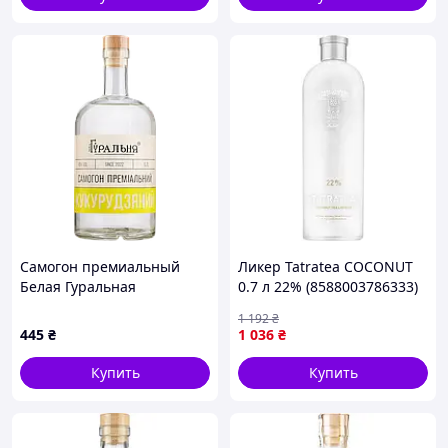
Самогон премиальный
Ликер Tatratea COCONUT
Белая Гуральная
0.7 л 22% (8588003786333)
Кукурузный 0.7 л 45%
1 192
₴
(4820273780241)
445
₴
1 036
₴
Купить
Купить