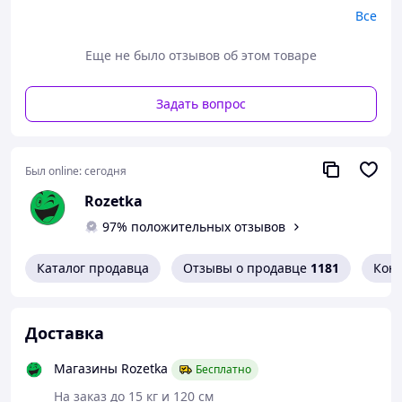
"
Jim Beam
" — бурбон №1 в мире! Ежегодно по всему
Все
миру выпивается свыше 40 миллионов литров этого
изумительного напитка. Это настоящий виски,
Еще не было отзывов об этом товаре
получивший повсеместное признание благодаря
своему отменному качеству и веселому характеру. Не
менее 51% сусла, по принятым стандартам, создается
Задать вопрос
из кукурузы. "Джим Бим" выдерживают в течение 4-х
лет в новых обугленных бочках, сделанных из
древесины американского дуба.
Был online:
сегодня
Rozetka
97% положительных отзывов
Каталог продавца
Отзывы о продавце
1181
Кон
Доставка
Магазины Rozetka
Бесплатно
На заказ до 15 кг и 120 см