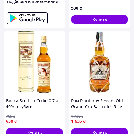
подборки в приложении
530
₴
Купить
Виски Scottish Collie 0.7 л
Ром Planteray 5 Years Old
40% в тубусе
Grand Cru Barbados 5 лет
(4820228150013)
выдержки 0.7 л 40%
709
₴
1 730
₴
(3460410538529)
630
₴
1 635
₴
Купить
Купить