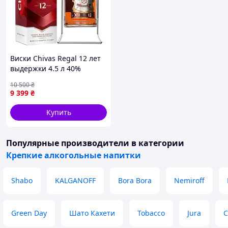
Виски Chivas Regal 12 лет
выдержки 4.5 л 40%
(080432403518)
10 500
₴
9 399
₴
Купить
Популярные производители
в категории
Крепкие алкогольные напитки
Shabo
KALGANOFF
Bora Bora
Nemiroff
Green Day
Шато Кахети
Tobacco
Jura
C