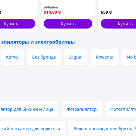
х тела
робритва IPX7
многофункциональная
732 для ніг та з
878
.30
₴
а салоны
Satin Rose Gold,
эпилятор 3в1 триммер
бікіні з підсвічу
₴
614
.80
₴
659
₴
n, Германия
для тела лица
идеально гладкой кожей. Подарите себе комфорт и
аккумуляторная
Купить
Купить
Купить
 эпиляторы и электробритвы
Kemei
Без бренда
Digital
Rowenta
No 
лятор для бикини и лица
Фотоэпилятор
Фотоэпилят
ский массажер для водителя
Водонепроницаемая бритва 