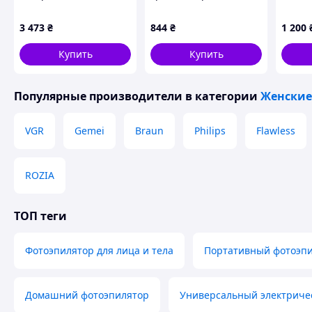
• идеальная гладкость - шелковистая кожа на всех участка
7104, 48Вт, 9 режимов,
эпилятор, пемза
элект
• удобство и экономия – домашняя эпиляция без затрат н
зеленый для тела /
BK3B111289
USB-C 
3 473
₴
844
₴
1 200
Фотоэпилятор для ног
Amazo
Закажите фотоэпилятор Sis уже сегодня и наслаждайтесь 
/ Эпилятор для бикини
Купить
Купить
уверенность каждый день.
Похожие товары по характеристикам
Популярные производители
в категории
Женские
VGR
Gemei
Braun
Philips
Flawless
ROZIA
ТОП теги
Фотоэпилятор для лица и тела
Портативный фотоэпи
Домашний фотоэпилятор
Универсальный электриче