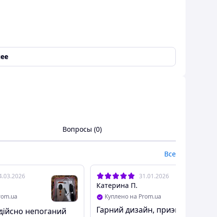
ее
Вопросы (0)
Все
4.03.2026
31.01.2026
Катерина П.
rom.ua
Куплено на Prom.ua
Гарний дизайн, приэмна ціна
 дійсно непоганий