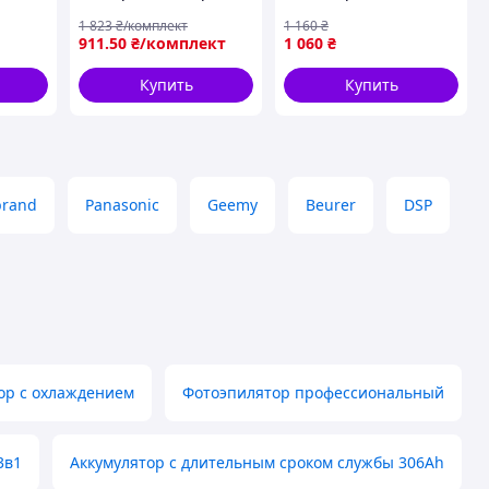
они
аккумуляторный ,
от USB, VGR 735,
1 823
₴/комплект
1 160
₴
ванн
Эпилятор простой ,
Зеленый /
911
.50
₴/комплект
1 060
₴
Депилятор для
Электроэпилятор /
подмышек , EWD
Электробритва
Купить
Купить
женская / Депилятор
для тела Подроб
brand
Panasonic
Geemy
Beurer
DSP
ор с охлаждением
Фотоэпилятор профессиональный
3в1
Аккумулятор с длительным сроком службы 306Ah