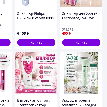
ер
Эпилятор Philips
Эпилятор для бровей
BRE709/00 серии 8000
беспроводной, DSP
ор -
70209, Розовый /
)
Триммер женский /
578
.57
₴
Бритва для удаления
6 153
₴
405
₴
волос / Эпилятор для
волос
Купить
Купить
товий
Бытовой эпилятор ,
Аккумуляторный
 V-
Электроэпилятор
эпилятор, 2 насадки,