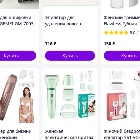
чество вспышек и режим работы в реальном
 для шлифовки
Эпилятор для
Женский тримм
 GEMEI GM-7003,
удаления волос с
Flawless Губная
оводной
корнем V-705,
помада Депилят
5.0
(1
мя
функциональный
5M106K092A
бритва для лица
, лицо
тор VM-24
716
₴
150
₴
енщин с различными типами кожи
ОКС)
Купить
Купить
Купить
ьких процедур
ер для бикини
Женская
Жіночий бездро
ажения
 женский
электрическая бритва
епілятор 3в1 VGR