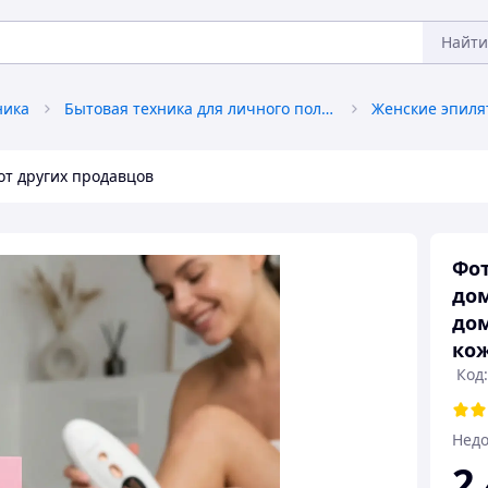
Найти
ника
Бытовая техника для личного пользования
от других продавцов
Фот
дом
до
кож
Код
Недо
2