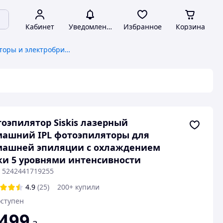
Кабинет
Уведомления
Избранное
Корзина
Женские эпиляторы и электробритвы
оэпилятор Siskis лазерный
ашний IPL фотоэпиляторы для
машней эпиляции с охлаждением
и 5 уровнями интенсивности
: 5242441719255
4.9
(25)
200+ купили
ступен
 499