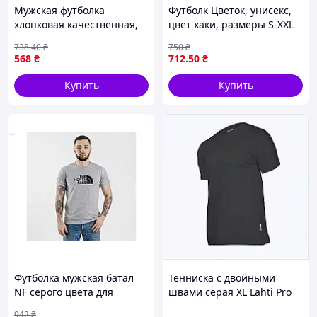
Мужская футболка
Футболк Цветок, унисекс,
хлопковая качественная,
цвет хаки, размеры S-XXL
Футболка чоловіча з
738
.40
₴
750
₴
маленьким принтом
568
₴
712
.50
₴
"Доброго Вечора ми з
України" Intruder біла
Купить
Купить
Футболка мужская батал
Тенниска с двойными
NF серого цвета для
швами серая XL Lahti Pro
повседневной носки из
7H75342M1
942
₴