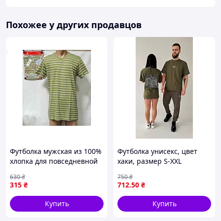
Похожее у других продавцов
Футболка мужская из 100%
Футболка унисекс, цвет
хлопка для повседневной
хаки, размер S-XXL
носки арт.2524 ТМ DOLLAR-
630
₴
750
₴
CLUB
315
₴
712
.50
₴
Купить
Купить