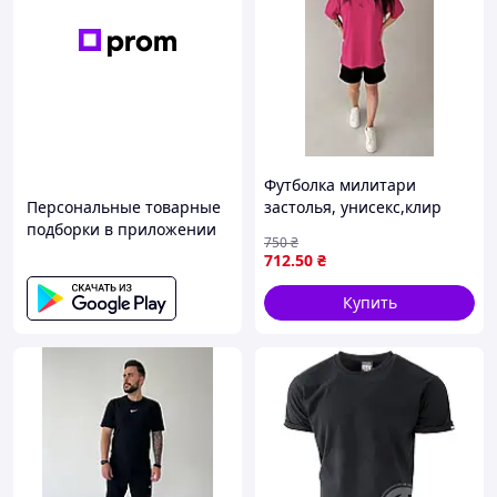
Футболка милитари
Персональные товарные
застолья, унисекс,клир
подборки в приложении
розовый, размеры S-XXL
750
₴
712
.50
₴
Купить