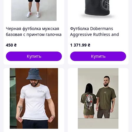
Черная футболка мужская
Футболка Dobermans
базовая с принтом галочка
Aggressive Ruthless and
по центру стильная летняя
Savage TS199BK (L) Черный
450
₴
1 371
.99
₴
качественная модель
D7-2026
NDHtime3058
Купить
Купить