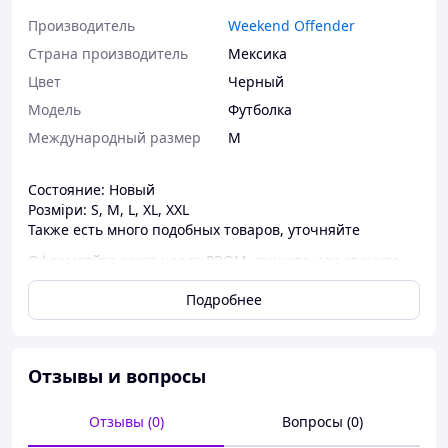
Производитель
Weekend Offender
Страна производитель
Мексика
Цвет
Черный
Мoдель
Футболка
Международный размер
M
Состояние: Новый
Розміри: S, M, L, XL, XXL
Также есть много подобных товаров, уточняйте
Оформляйте заказ через PROM, пишите или звоните
по телефону.
Подробнее
-----
- Качественный крой
- Высокая плотность ткани
Отзывы и вопросы
- Ткань 100% хлопок
- Материал не кашлатится
Отзывы (0)
Вопросы (0)
- Дополнительную информацию уточняйте в