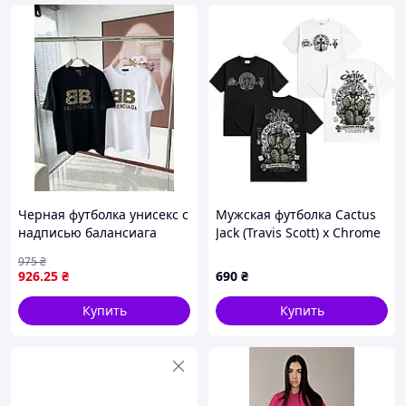
Черная футболка унисекс с
Мужская футболка Cactus
надписью балансиага
Jack (Travis Scott) x Chrome
оверсайз Стильная
Hearts, Черный, XS
975
₴
молодежная модель для
926
.25
₴
690
₴
парня MGAtime3099
Купить
Купить