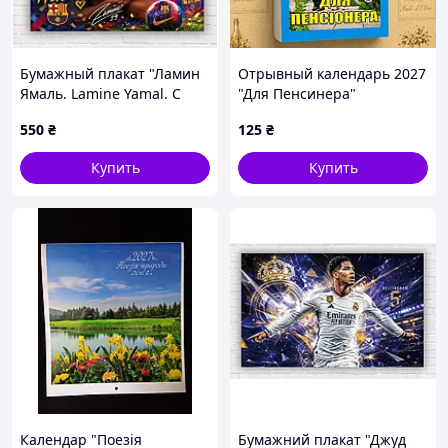
Бумажный плакат "Ламин
Отрывный календарь 2027
Ямаль. Lamine Yamal. С
"Для Пенсинера"
днем ​​рождения", 100х100
настенный, ежедневный,
550
₴
125
₴
см
украинский
Купить
Купить
Календар "Поезія
Бумажний плакат "Джуд