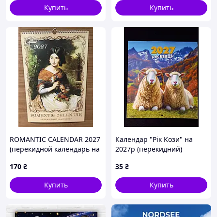
Купить
Купить
ROMANTIC CALENDAR 2027
Календар "Рік Кози" на
(перекидной календарь на
2027р (перекидний)
пружине)
170
₴
35
₴
Купить
Купить