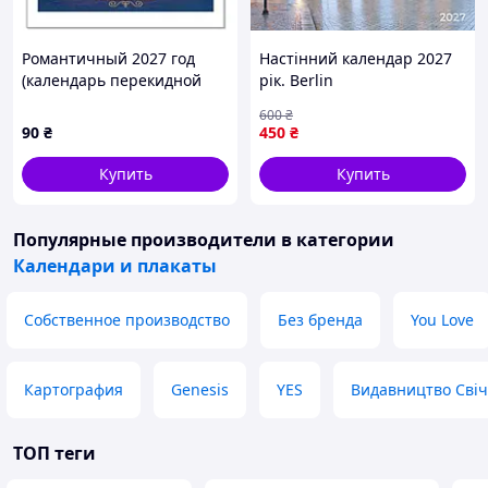
Романтичный 2027 год
Настінний календар 2027
(календарь перекидной
рік. Berlin
малый квадрат)
600
₴
90
₴
450
₴
Купить
Купить
Популярные производители
в категории
Календари и плакаты
Собственное производство
Без бренда
You Love
Картография
Genesis
YES
Видавництво Сві
ТОП теги