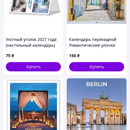
Уютный уголок 2027 года
Календарь перекидной
(настольный календарь)
Романтические улочки
Европы на 2027 год
75
₴
150
₴
Коллаж
Купить
Купить