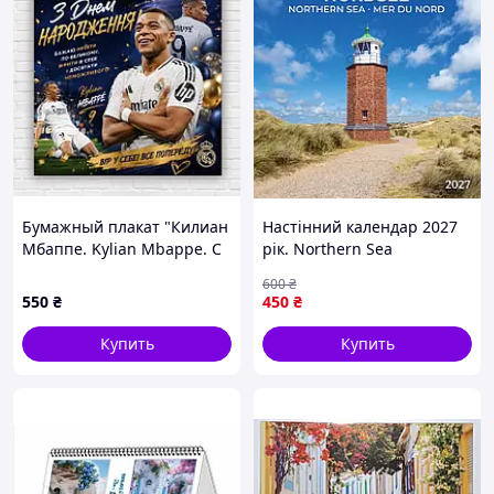
Бумажный плакат "Килиан
Настінний календар 2027
Мбаппе. Kylian Mbappe. С
рік. Northern Sea
днем ​​рождения", 100х100
600
₴
см
550
₴
450
₴
Купить
Купить