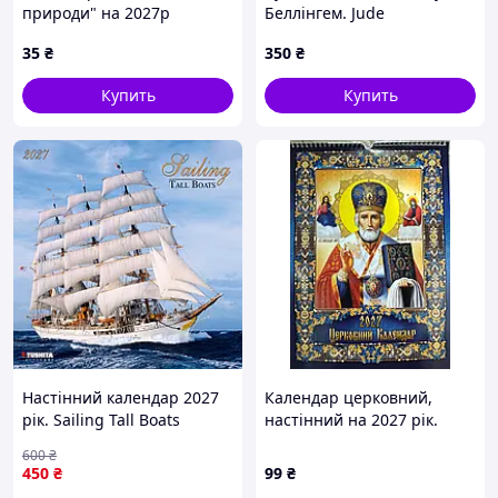
природи" на 2027р
Беллінгем. Jude
(перекидний)
Bellingham", 120х75 см
35
₴
350
₴
Купить
Купить
Настінний календар 2027
Календар церковний,
рік. Sailing Tall Boats
настінний на 2027 рік.
600
₴
450
₴
99
₴