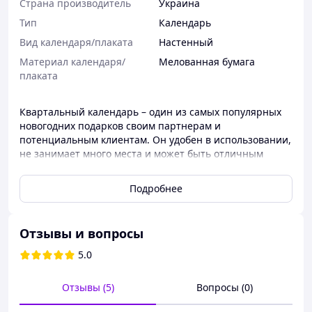
Страна производитель
Украина
Тип
Календарь
Вид календаря/плаката
Настенный
Материал календаря/
Мелованная бумага
плаката
Квартальный календарь – один из самых популярных
новогодних подарков своим партнерам и
потенциальным клиентам. Он удобен в использовании,
не занимает много места и может быть отличным
дополнением интерьера офиса. Квартальный
календарь поможет в работе как бухгалтеру, так и
Подробнее
руководителю предприятия. Это отличный способ
напоминать о себе круглый год!
Календарь состоит из верхнего плаката, трех блоков по
Отзывы и вопросы
12 листов и нижнего плаката. Основание под
5.0
календарными блоками – мелованная бумага
плотностью 300 г. Отрывные листы датированы, с
указанием всех государственных праздников.
Отзывы (5)
Вопросы (0)
Материал – мелованная бумага плотностью 80г. Блоки