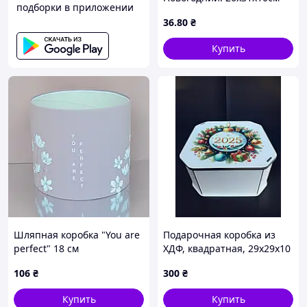
подборки в приложении
36
.80
₴
Купить
Шляпная коробка "You are
Подарочная коробка из
perfect" 18 см
ХДФ, квадратная, 29х29х10
см — дизайн №1
106
₴
300
₴
Купить
Купить