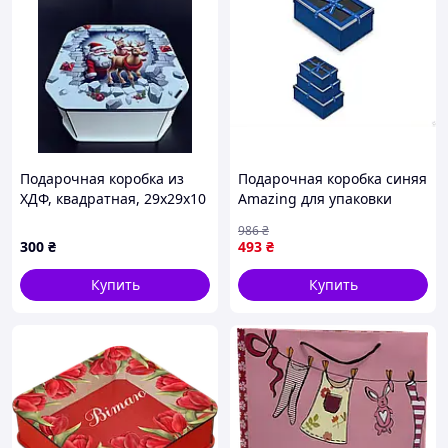
Подарочная коробка из
Подарочная коробка синяя
ХДФ, квадратная, 29х29х10
Amazing для упаковки
см — дизайн №17
подарков набор из 3 штук
986
₴
300
₴
493
₴
Купить
Купить