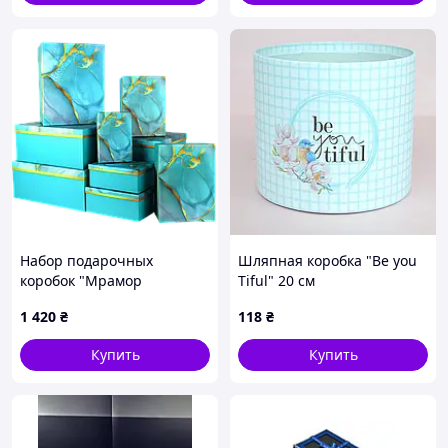
Набор подарочных
Шляпная коробка "Be you
коробок "Мрамор
Tiful" 20 см
бирюзовый" 10 шт
1 420
₴
118
₴
Купить
Купить