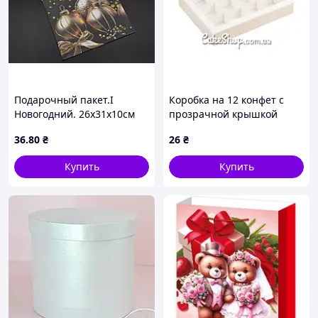
Подарочный пакет.I
Коробка на 12 конфет с
Новогодний. 26х31х10см
прозрачной крышкой
Белая, 19х15х3 см
36
.80
₴
26
₴
Купить
Купить