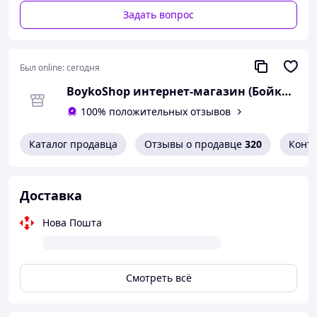
Изображение на сайте может отличаться от
Задать вопрос
фактического внешнего вида товара оттенком цвета
пластика.
Был online:
сегодня
BoykoShop интернет-магазин (Бойко шоп)
100% положительных отзывов
Каталог продавца
Отзывы о продавце
320
Конт
Доставка
Нова Пошта
Смотреть всё