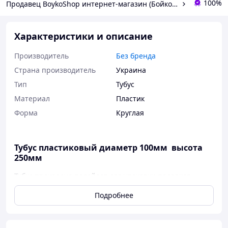
100%
Продавец BoykoShop интернет-магазин (Бойко шоп)
Характеристики и описание
Производитель
Без бренда
Страна производитель
Украина
Тип
Тубус
Материал
Пластик
Форма
Круглая
Тубус пластиковый диаметр 100мм высота
250мм
Тубус прекрасно подойдет для упаковки подарков,
подарочных наборов, игрушек, орешков, сухофруктов,
Подробнее
кондитерских изделий, свечей, полотенец, набора
наволочек, салфеток и других подарков.
Область применения тубусов: