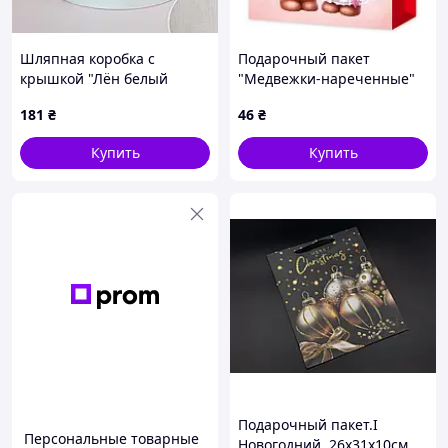
Шляпная коробка с
Подарочный пакет
крышкой "Лён белый
"Медвежки-нареченные"
перламутр" 20 см
32х26х10 см
181
₴
46
₴
Купить
Купить
Подарочный пакет.I
Персональные товарные
Новогодний. 26х31х10см