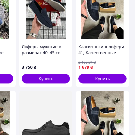
Лоферы мужские в
Класичні сині лофери
ве
размерах 40–45 со
41, Качественные
стелькой 26,5–29,5 см,
мужские лоферы
2 165
.91
₴
повседневная обувь,
GARDEROBKA
3 750
₴
1 679
₴
повседневная обувь
без шнуровки
Купить
Купить