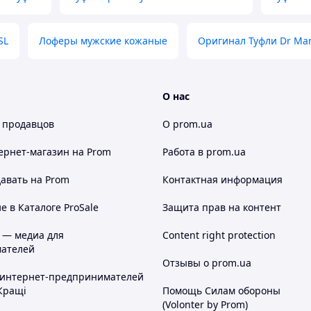
а - 100% предоплата. Вы
арту Приватбанка, я высылаю Вам
а услуги перевозчика.
Наложенный платеж с минимальной
SL
Лоферы мужские кожаные
Оригинал Туфли Dr Mar
 100 гривен на карту Приватбанка, я
чиваете услуги перевозчика за
том 100 гривен + за обратную
аивает, Вы просто отказываетесь от
О нас
на оплату услуг перевозчика по
нт получается дороже на 40-60 гривен
 продавцов
О prom.ua
ег.
 покупателей, оплата на расчетный
ернет-магазин
на Prom
Работа в prom.ua
авать на Prom
Контактная информация
ка и за обратную доставку денег, это
 в Каталоге ProSale
Защита прав на контент
ите или отправьте СМС на 067-
 — медиа для
Content right protection
нием платежа, кто и за что.
ателей
Отзывы о prom.ua
ка. ===
 интернет-предпринимателей
Кращі
Помощь Силам обороны
zetka, другие перевозчики по
(Volonter by Prom)