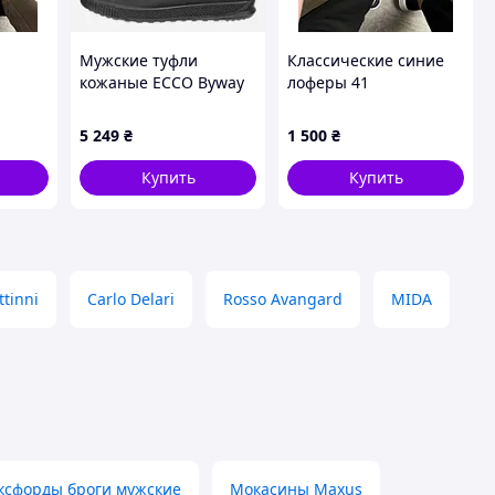
Мужские туфли
Классические синие
кожаные ECCO Byway
лоферы 41
M Slip On 50169402001
ы
46 Черные
5 249
₴
1 500
₴
(194892164374)
Купить
Купить
ttinni
Carlo Delari
Rosso Avangard
MIDA
ксфорды броги мужские
Мокасины Maxus