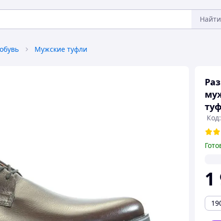
Найти
обувь
Мужские туфли
Раз
му
туф
Код:
Гото
1
19