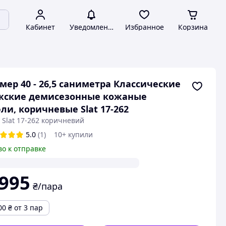
Кабинет
Уведомления
Избранное
Корзина
мер 40 - 26,5 саниметра Классические
жские демисезонные кожаные
ли, коричневые Slat 17-262
 Slat 17-262 коричневий
5.0
(1)
10+ купили
во к отправке
 995
₴/пара
00
₴
от 3 пар