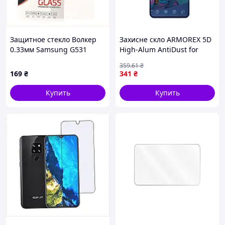
Защитное стекло Волкер
Захисне скло ARMOREX 5D
0.33мм Samsung G531
High-Alum AntiDust for
59981HP99
Xiaomi 13T/13T Pro/Redmi
359
.61
₴
Note 13 4G/14T/14T Pro
169
₴
341
₴
Чорний (17012172)
Купить
Купить