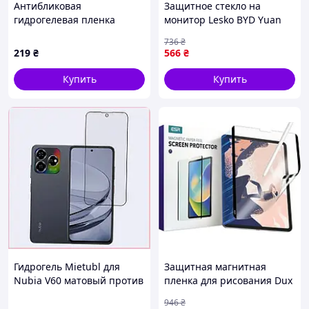
Антибликовая
Защитное стекло на
гидрогелевая пленка
монитор Lesko BYD Yuan
Mietubl на Cubot P30,
UP 2024+ 12.8"
736
₴
6H934T815C
Прозрачный (13849-89514)
219
₴
566
₴
Купить
Купить
Гидрогель Mietubl для
Защитная магнитная
Nubia V60 матовый против
пленка для рисования Dux
отпечатков, XK52915M88
Ducis Paperlike для Apple
946
₴
iPad Pro 10.2''/10.5''