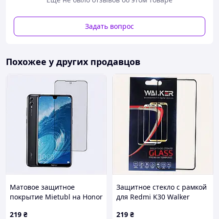
Задать вопрос
Похожее у других продавцов
Матовое защитное
Защитное стекло с рамкой
покрытие Mietubl на Honor
для Redmi K30 Walker
8X Max, 595563EP0
0.33mm 28B5235A1
219
₴
219
₴