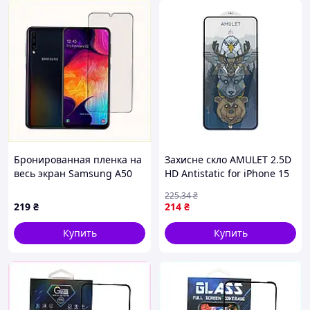
Бронированная пленка на
Захисне скло AMULET 2.5D
весь экран Samsung A50
HD Antistatic for iPhone 15
глянцевая, 37T7M0111
Pro Max Чорний (17012576)
225
.34
₴
219
₴
214
₴
Купить
Купить