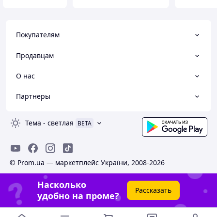
Покупателям
Продавцам
О нас
Партнеры
Тема
-
светлая
BETA
© Prom.ua — маркетплейс України, 2008-2026
Насколько
Рассказать
удобно на проме?