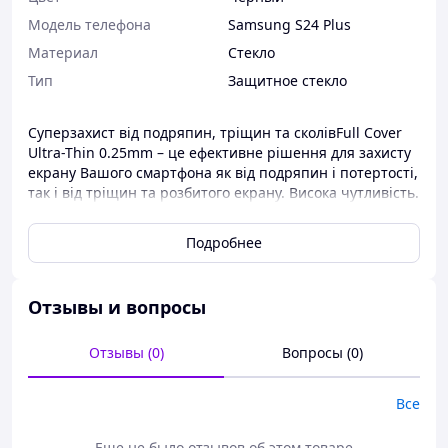
Модель телефона
Samsung S24 Plus
Материал
Стекло
Тип
Защитное стекло
Cуперзахист від подряпин, тріщин та сколівFull Cover
Ultra-Thin 0.25mm – це ефективне рішення для захисту
екрану Вашого смартфона як від подряпин і потертості,
так і від тріщин та розбитого екрану. Висока чутливість.
Товщина всього 0.25ммТовщина такого аксесуару
всього 0.25мм, тобто воно тонке і тверде, але через
Подробнее
повну прозорість непомітне на екрані. Його мінімальна
товщина дозволяє дотримуватися повної чутливості та
прозорості, не впливаючи ні на роботу сенсора, ні на
Отзывы и вопросы
яскравість, ні на чіткість зображення. Клеїться на
смартфон максимально простоКлеїться скло набагато
простіше плівки, на силіконовій основі, але не
Отзывы (0)
Вопросы (0)
пузириться повітрям і не відгинається по краях. Ви
можете зробити це самостійно в домашніх умовах.
Все
Еще не было отзывов об этом товаре