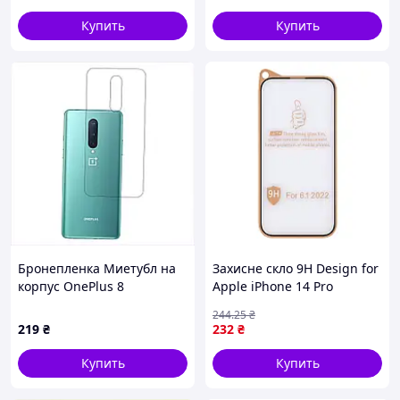
Купить
Купить
Бронепленка Миетубл на
Захисне скло 9H Design for
корпус OnePlus 8
Apple iPhone 14 Pro
глянцевая 2B7H02211
Чорний (17012524)
244
.25
₴
219
₴
232
₴
Купить
Купить