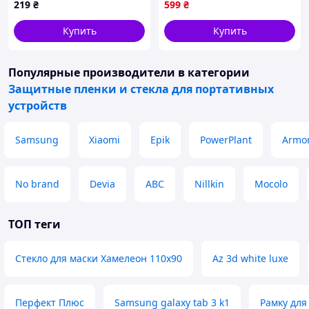
219
₴
599
₴
(2104618528)
Купить
Купить
Популярные производители
в категории
Защитные пленки и стекла для портативных
устройств
Samsung
Xiaomi
Epik
PowerPlant
Armor
No brand
Devia
ABC
Nillkin
Mocolo
ТОП теги
Стекло для маски Хамелеон 110x90
Az 3d white luxe
Перфект Плюс
Samsung galaxy tab 3 k1
Рамку для