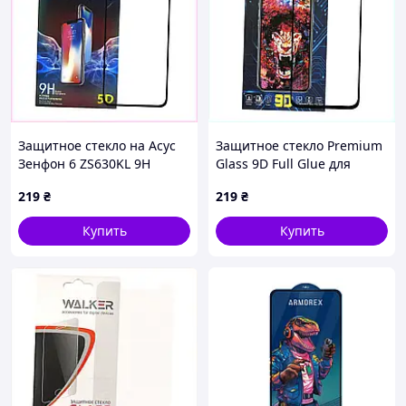
Защитное стекло на Асус
Защитное стекло Premium
Зенфон 6 ZS630KL 9H
Glass 9D Full Glue для
черная рамка, 27PM72107X
Motorola Moto G8 Power
219
₴
219
₴
Black, 4CM395013
Купить
Купить