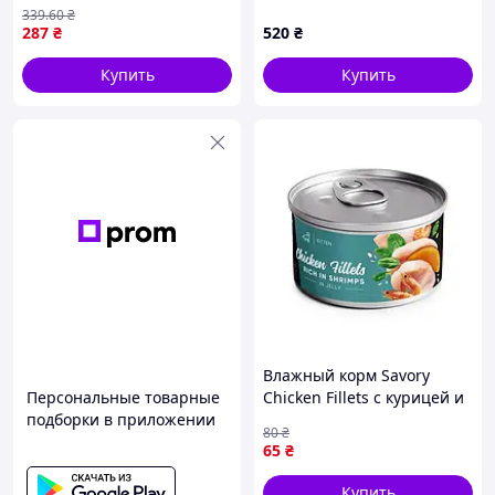
таблетки тотального
профилактика камней
339
.60
₴
спектра действия для
88K51P578T
287
₴
520
₴
котов, от 2 кг, Nes22/Q
Купить
Купить
Влажный корм Savory
Персональные товарные
Chicken Fillets с курицей и
подборки в приложении
креветками в желе для
80
₴
котят 70 г
65
₴
Купить