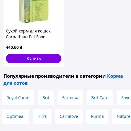
Сухой корм для кошек
Carpathian Pet Food
Pregnant 1.5 кг
440
.60
₴
(4820111140947) MDR
Купить
Популярные производители
в категории
Корма
для котов
Royal Canin
Brit
Farmina
Brit Care
Savo
Optimeal
Hill's
Carnilove
Purina
Nature'