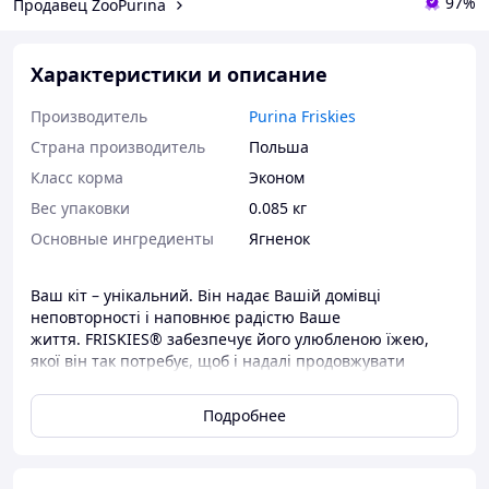
97%
Продавец ZooPurina
Характеристики и описание
Производитель
Purina Friskies
Страна производитель
Польша
Класс корма
Эконом
Вес упаковки
0.085 кг
Основные ингредиенты
Ягненок
Ваш кіт – унікальний. Він надає Вашій домівці
неповторності і наповнює радістю Ваше
життя. FRISKIES® забезпечує його улюбленою їжею,
якої він так потребує, щоб і надалі продовжувати
дивувати Вас і приносити радість щодня. Корм для
котів FRISKIES® - це смачні та поживні страви,
Подробнее
приготовані з відбірними якісними
інгредієнтами. Спробуйте Всі смаки FRISKIES® і
кожного дня радуйте Вашого кота новеньким.