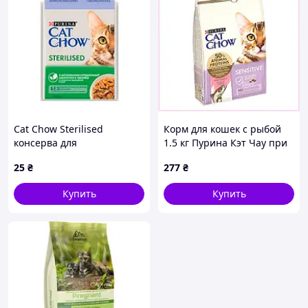
Cat Chow Sterilised
Корм для кошек с рыбой
консерва для
1.5 кг Пурина Кэт Чау при
стерилизованных котов с
проблемах с ЖКТ
25
₴
277
₴
ягненком и зеленой
88H189H72X
фасолью, 85 г 85 г
Купить
Купить