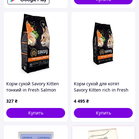
Корм сухой Savory Kitten
Корм сухой для котят
тонкий in Fresh Salmon
Savory Kitten rich in Fresh
with Marine Fish для котят
Salmon with Marine Fish с
327
₴
4 495
₴
всех пород со свежим
лососем 8 кг
лососем и морской рыбой
Купить
Купить
40