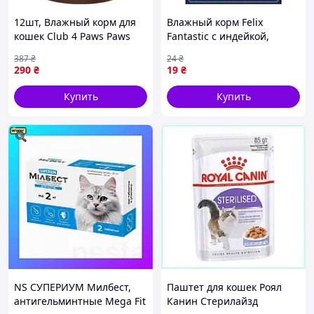
12шт, Влажный корм для
Влажный корм Felix
кошек Club 4 Paws Paws
Fantastic с индейкой,
Selection Премиум Кусочки
кусочки в желе для
387
₴
24
₴
с курицей и телятиной в
взрослых кошек 85 г
290
₴
19
₴
соусе 80 г (4820215368018)
Купить
Купить
NS СУПЕРИУМ Милбест,
Паштет для кошек Роял
антигельминтные Mega Fit
Канин Стерилайзд