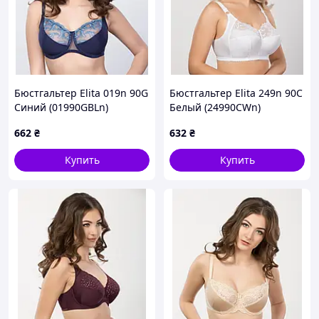
Бюстгальтер Elita 019n 90G
Бюстгальтер Elita 249n 90C
Синий (01990GBLn)
Белый (24990CWn)
662
₴
632
₴
Купить
Купить