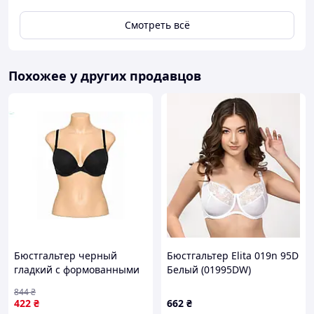
Смотреть всё
Похожее у других продавцов
Бюстгальтер черный
Бюстгальтер Elita 019n 95D
гладкий с формованными
Белый (01995DW)
чашками для комфортной
844
₴
поддержки груди на
422
₴
662
₴
каждый день