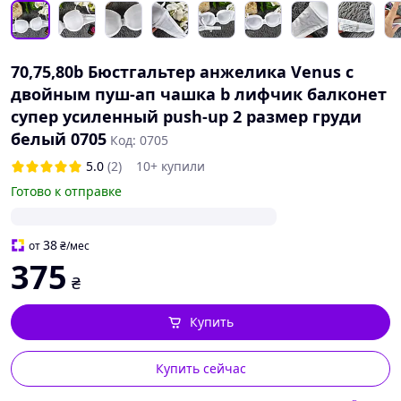
70,75,80b Бюстгальтер анжелика Venus с
двойным пуш-ап чашка b лифчик балконет
супер усиленный push-up 2 размер груди
белый 0705
Код: 0705
5.0
(2)
10+ купили
Готово к отправке
38
от
₴
/мес
375
₴
Купить
Купить сейчас