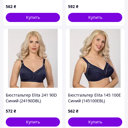
562
₴
592
₴
Купить
Купить
Бюстгальтер Elita 241 90D
Бюстгальтер Elita 145 100E
Синий (24190DBL)
Синий (145100EBL)
572
₴
562
₴
Купить
Купить