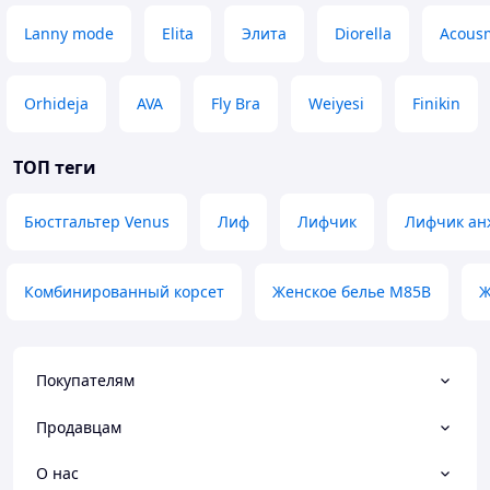
Lanny mode
Elita
Элита
Diorella
Acous
Orhideja
AVA
Fly Bra
Weiyesi
Finikin
ТОП теги
Бюстгальтер Venus
Лиф
Лифчик
Лифчик ан
Комбинированный корсет
Женское белье M85B
Ж
Покупателям
Продавцам
О нас