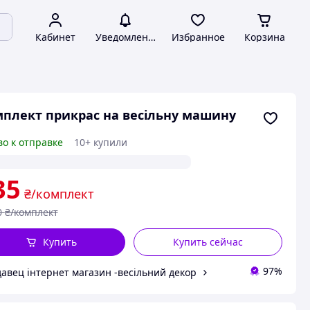
Кабинет
Уведомления
Избранное
Корзина
плект прикрас на весільну машину
во к отправке
10+ купили
35
₴/комплект
0
₴/комплект
Купить
Купить сейчас
97%
авец інтернет магазин -весільний декор