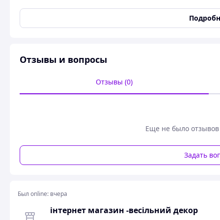
Ширина
500 мм
Подробн
Высота
5 мм
Комплект прикрас на весільну машину. Фатинова стрічка 
на магніті.
Отзывы и вопросы
Похожие товары по характеристикам
Отзывы (0)
Еще не было отзывов
Задать во
Был online:
вчера
інтернет магазин -весільний декор