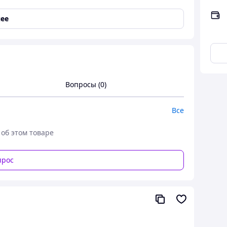
ее
довжиною 3 метри, 4 шт прикраси на ручки, кільця
Вопросы (0)
Все
 об этом товаре
прос