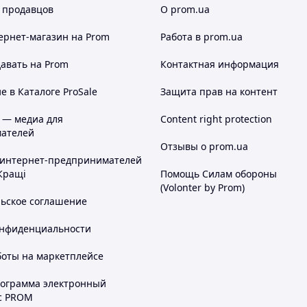
 продавцов
О prom.ua
ернет-магазин
на Prom
Работа в prom.ua
авать на Prom
Контактная информация
 в Каталоге ProSale
Защита прав на контент
 — медиа для
Content right protection
ателей
Отзывы о prom.ua
 интернет-предпринимателей
Кращі
Помощь Силам обороны
(Volonter by Prom)
льское соглашение
онфиденциальности
боты на маркетплейсе
рограмма электронный
с PROM