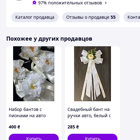
97% положительных отзывов
Каталог продавца
Отзывы о продавце
55
Конт
Похожее у других продавцов
Набор бантов с
Свадебный бант на
пионами на авто
ручки авто, белый с
цветочной
400
₴
285
₴
композицией, декор
на зеркала и ручки
Купить
Купить