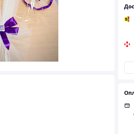
Дос
Опл