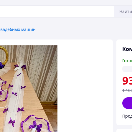
Найти
свадебных машин
Ком
Гото
9
1 10
Прод