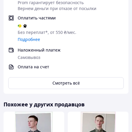
Prom гарантирует безопасность
Вернем деньги при отказе от посылки
Телефонуйте +38 (067) 967 22 08
Оплатить частями
Без переплат*, от 550 ₴/мес.
Як придбати Товар в інтернет магазині
Подробнее
"Скарбниця-Карпат"?
Наложенный платеж
Самовывоз
Оплата на счет
Зробіть
Очікуйте
Оплатіть
Отримайт
Смотреть всё
замовлен
дзвінка
Ваше
е товар
ня
замовлен
ня
Похожее у других продавцов
Чому варто купувати Товар в
нашому інтернет-магазині?