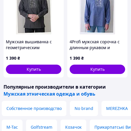
Мужская вышиванка с
4Profi мужская сорочка с
геометрическим
длинным рукавом и
орнаментом 50 р серая
вышивкой 861PT389H6
1 390
₴
1 390
₴
86138ABX99
Купить
Купить
Популярные производители
в категории
Мужская этническая одежда и обувь
Собственное производство
No brand
MEREZHKA
M-Tac
Golfstream
Козачок
Прикарпатські В