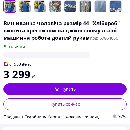
Вишиванка чоловіча розмір 44 "Хлібороб"
вишита хрестиком на джинсовому льоні
машинна робота довгий рукав
Код: 678640бб
В наличии
550
от
₴
/мес
3 299
₴
Купить
Купить сейчас
92%
Продавец Скарбниця Карпат - чоловічі, жіночі, дитячі вишиванки, гердани, ручної роботи