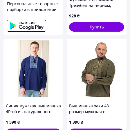
Персональные товарные
Трезубец на черном,
подборки в приложении
футболка вышивка,
928
₴
футболка вышиванка,
футболка с вышиванкой,
Купить
футболка вышитая Код/
Артикул
Синяя мужская вышиванка
Вышиванка хаки 48
4Profi из натурального
размер мужская с
льна 8P6C139C11
манжетами лен-габардин
1 590
₴
1 390
₴
8MX613904