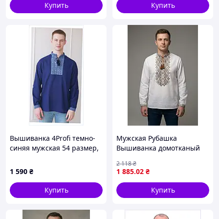
Купить
Купить
Вышиванка 4Profi темно-
Мужская Рубашка
синяя мужская 54 размер,
Вышиванка домотканый
8613BX913
хлопок Для пары орнамент
2 118
₴
ромб 44 46 48 50 52 54 56
1 590
₴
1 885
.02
₴
58 60 Белый, 44
Купить
Купить