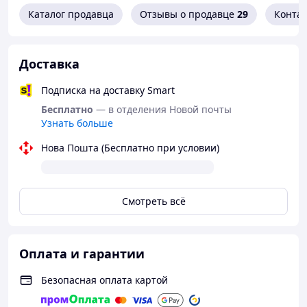
Каталог продавца
Отзывы о продавце
29
Конта
Переглянути весь асортимент рушничків можна
тут:
Доставка
У Вас виникли запитання щодо товару?
Подписка на доставку Smart
Телефонуйте +38 (067) 967 22 08
Бесплатно
— в отделения Новой почты
Узнать больше
Нова Пошта (Бесплатно при условии)
Як придбати Товар в інтернет магазині
"Скарбниця-Карпат"?
Смотреть всё
Оплата и гарантии
Зробіть
Очікуйте
Оплатіть
Отримайте
замовленн
дзвінка
Ваше
товар
Безопасная оплата картой
я
замовленн
я