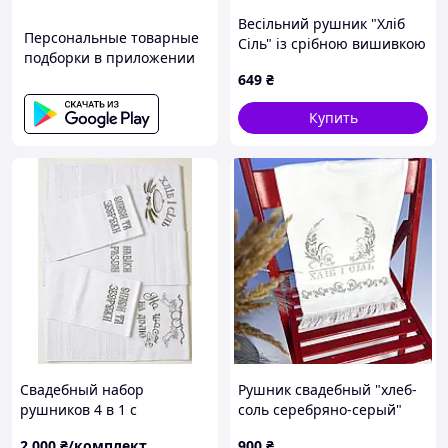
Весільний рушник "Хліб
Персональные товарные
Сіль" із срібною вишивкою
подборки в приложении
649
₴
Купить
Свадебный набор
Рушник свадебный "хлеб-
рушников 4 в 1 с
соль серебряно-серый"
вышивкой – «Хлеб и соль»,
2 000
₴/комплект
900
₴