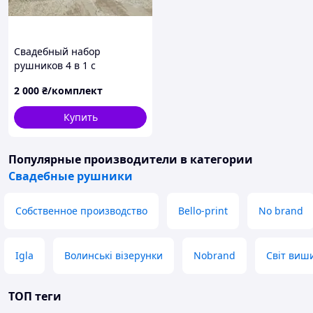
Свадебный набор
рушников 4 в 1 с
вышивкой – «Хлеб и соль»,
2 000
₴/комплект
«На счастьє на судьбу»,
«Навеки вместе», «Спаси и
Купить
сохрани»
Популярные производители
в категории
Свадебные рушники
Собственное производство
Bello-print
No brand
Igla
Волинські візерунки
Nobrand
Світ виш
ТОП теги