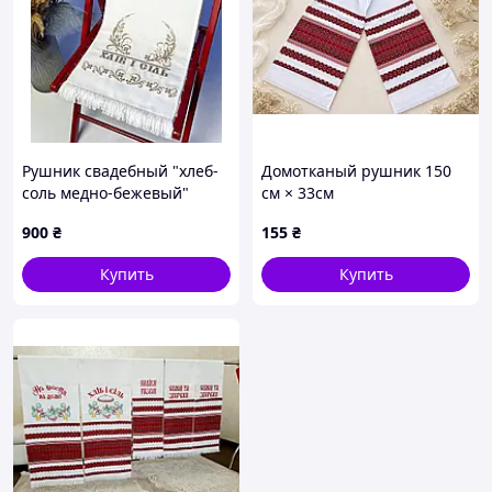
Рушник свадебный "хлеб-
Домотканый рушник 150
соль медно-бежевый"
см × 33см
900
₴
155
₴
Купить
Купить