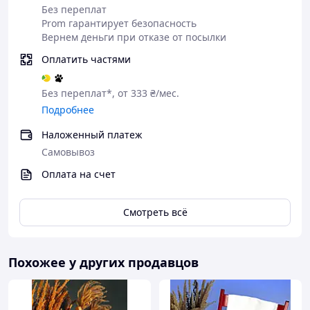
Без переплат
Prom гарантирует безопасность
Вернем деньги при отказе от посылки
Чому варто купувати Товар в
нашому інтернет-магазині?
Оплатить частями
Без переплат*, от 333 ₴/мес.
Подробнее
Якість
Наложенный платеж
Самовывоз
Оригінальність
Оплата на счет
Індивідуальний дизайн
Смотреть всё
Професійна консультація продавця
Похожее у других продавцов
Великий асортимент товару, що
постійно оновлюється