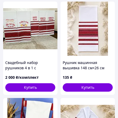
Свадебный набор
Рушник машинная
рушников 4 в 1 с
вышивка 148 см×26 см
вышивкой – «Хлеб и соль»,
2 000
₴/комплект
135
₴
«На счастьє на судьбу»,
«Навеки вместе», «Спаси и
Купить
Купить
сохрани»