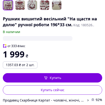
Рушник вишитий весільний "На щастя на
долю" ручної роботи 196*33 см.
Код: 180526..
В наличии
333
от
₴
/мес
1 999
₴
1357.03
₴
от 2 шт.
Купить
Купить сейчас
92%
Продавец Скарбниця Карпат - чоловічі, жіночі, дитячі вишиванки, гердани, ручної роботи