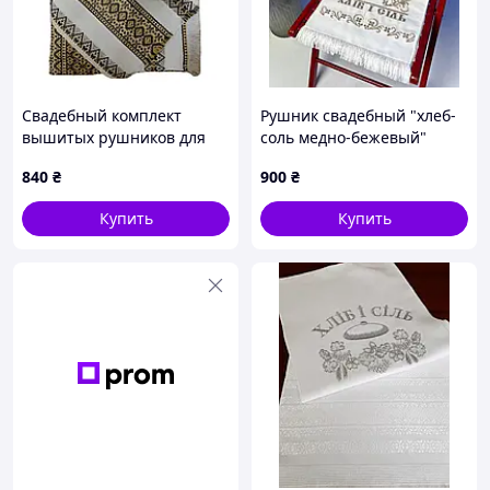
Не забудьте переглянути Новинки!
Вдалих Вам закупів!
Свадебный комплект
Рушник свадебный "хлеб-
вышитых рушников для
соль медно-бежевый"
венчания, благословения
840
₴
900
₴
Купить
Купить