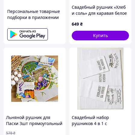
Свадебный рушник «Хлеб
Персональные товарные
и соль» для каравая белое
подборки в приложении
с вышивкой – полотенце
649
₴
для встречи новобрачных
Купить
Льняной рушник для
Свадебный набор
Пасхи 3шт прямоугольный
рушников 4 в 1 с
для сервировки стола и
вышивкой – «Хлеб и соль»,
578
₴