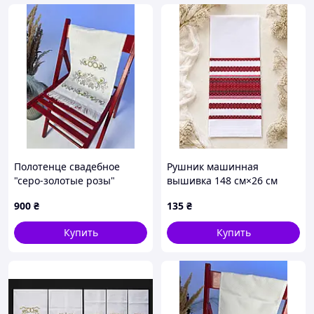
Полотенце свадебное
Рушник машинная
"серо-золотые розы"
вышивка 148 см×26 см
вышитое полотенце
900
₴
135
₴
Купить
Купить