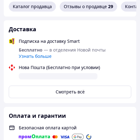
Каталог продавца
Отзывы о продавце
29
Конта
Робота виконана вручну - вишивка хрестиком
якісними нитками, які не втрачають колір та
структуру.
Доставка
Зверніть увагу!
Усі фото є реалістичними, без фотомонтажу та
Подписка на доставку Smart
фото корекції.
Бесплатно
— в отделения Новой почты
Узнать больше
Великий асортимент вишитих рушничків ви
можете переглянути тут:
Нова Пошта (Бесплатно при условии)
У Вас виникли запитання щодо товару?
Смотреть всё
Телефонуйте +38 (067) 967 22 08
Оплата и гарантии
Як придбати Товар в інтернет магазині
Безопасная оплата картой
"Скарбниця-Карпат"?