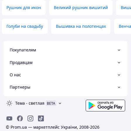
Рушник для икон
Великий рушник вишитий
Виши
Голуби на свадьбу
Вышивка на полотенцах
Венча
Покупателям
Продавцам
О нас
Партнеры
Тема
-
светлая
BETA
© Prom.ua — маркетплейс України, 2008-2026