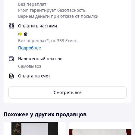
Без переплат
Prom гарантирует безопасность
Вернем деньги при отказе от посылки
Оплатить частями
Зробіть
Очікуйте
Оплатіть
Отримайте
замовленн
дзвінка
Ваше
товар
я
замовленн
Без переплат*, от 333 ₴/мес.
я
Подробнее
Наложенный платеж
Чому варто купувати Товар в
Самовывоз
нашому інтернет-магазині?
Оплата на счет
Смотреть всё
Якість
Похожее у других продавцов
Оригінальність
Індивідуальний дизайн