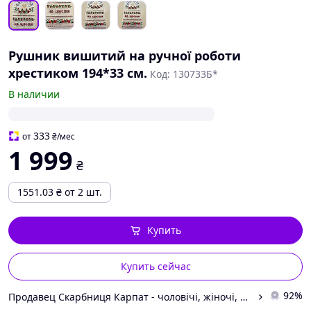
Рушник вишитий на ручної роботи
хрестиком 194*33 см.
Код: 130733Б*
В наличии
333
от
₴
/мес
1 999
₴
1551.03
₴
от 2 шт.
Купить
Купить сейчас
92%
Продавец Скарбниця Карпат - чоловічі, жіночі, дитячі вишиванки, гердани, ручної роботи