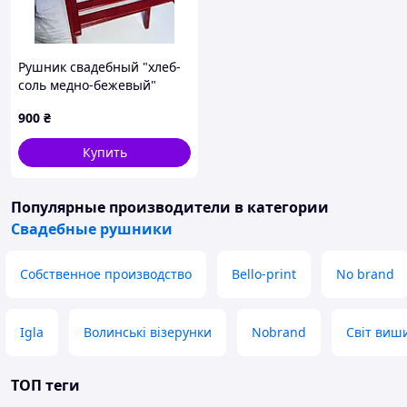
Рушник свадебный "хлеб-
соль медно-бежевый"
900
₴
Купить
Популярные производители
в категории
Свадебные рушники
Собственное производство
Bello-print
No brand
Igla
Волинські візерунки
Nobrand
Світ виш
ТОП теги