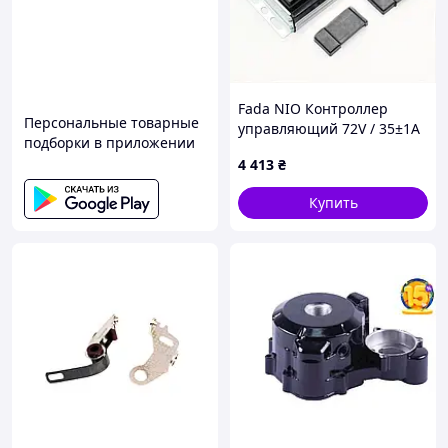
Fada NIO Контроллер
Персональные товарные
управляющий 72V / 35±1A
подборки в приложении
(нового образца) к
4 413
₴
электроскутеру
Купить