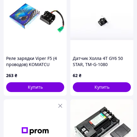
Реле зарядки Viper F5 (4
Датчик Холла 4T GY6 50
проводов) KOMATCU
STAR, TM-G-1080
(mod.A), TM-R-3185
263
₴
62
₴
Купить
Купить