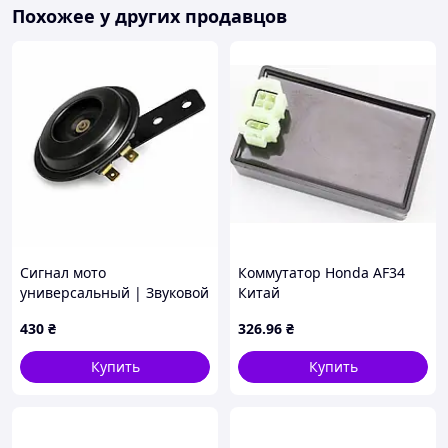
Похожее у других продавцов
Сигнал мото
Коммутатор Honda AF34
универсальный | Звуковой
Китай
сигнал для мотоцикла 12V
430
₴
326
.96
₴
Купить
Купить