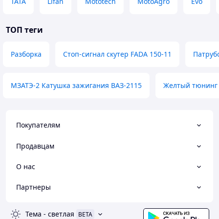
TATA
Lifan
Mototech
MotoAgro
Evo
ТОП теги
Разборка
Стоп-сигнал скутер FADA 150-11
Патруб
МЗАТЭ-2 Катушка зажигания ВАЗ-2115
Желтый тюнинг
Покупателям
Продавцам
О нас
Партнеры
Тема
-
светлая
BETA