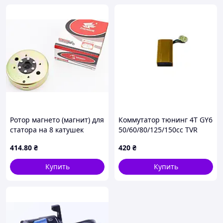
Ротор магнето (магнит) для
Коммутатор тюнинг 4Т GY6
статора на 8 катушек
50/60/80/125/150cc TVR
ZHENGHE
414
.80
₴
420
₴
Купить
Купить