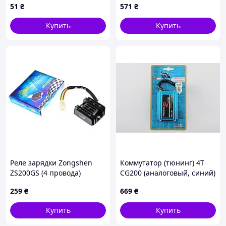
51
₴
571
₴
Купить
Купить
Реле зарядки Zongshen
Коммутатор (тюнинг) 4T
ZS200GS (4 провода)
CG200 (аналоговый, синий)
KOMATCU (mod.A), TM-R-
PROGRES RACING, TM-K-
259
₴
669
₴
3186
1147
Купить
Купить