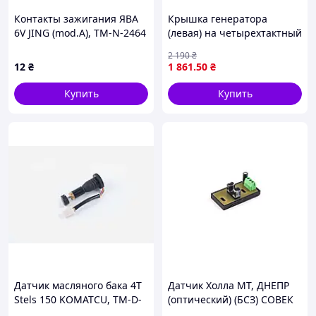
Контакты зажигания ЯВА
Крышка генератора
6V JING (mod.A), TM-N-2464
(левая) на четырехтактный
4Т CG300 AMG-2
2 190
₴
12
₴
1 861
.50
₴
Купить
Купить
Датчик масляного бака 4T
Датчик Холла МТ, ДНЕПР
Stels 150 KOMATCU, TM-D-
(оптический) (БСЗ) СОВЕК
537
(#VDK), TM-G-2800