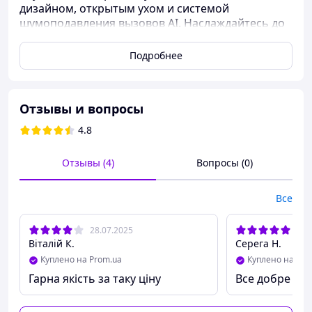
дизайном, открытым ухом и системой
шумоподавления вызовов AI. Наслаждайтесь до
40 часов работы от батареи, обновленной
версией Bluetooth 5.4 для бесперебойного
Подробнее
подключения.
Отзывы и вопросы
4.8
Отзывы (4)
Вопросы (0)
Все
28.07.2025
18.
Віталій К.
Серега Н.
Куплено на Prom.ua
Куплено на Pro
Гарна якість за таку ціну
Все добре