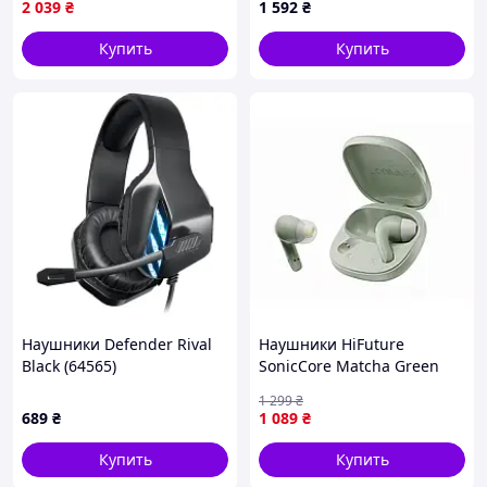
2 039
₴
1 592
₴
Купить
Купить
Наушники Defender Rival
Наушники HiFuture
Black (64565)
SonicCore Matcha Green
(soniccore.matchagreen)
1 299
₴
689
₴
1 089
₴
Купить
Купить