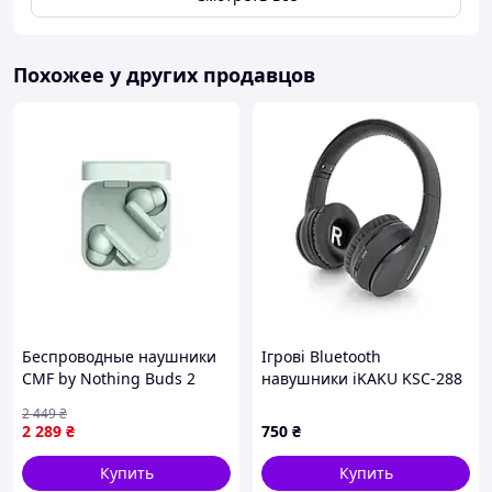
Чипсет Bluetooth: AB5656C
Версия Bluetooth: Bluetooth 5.4
Расстояние передачи: 10 м
Похожее у других продавцов
Время зарядки: около 2 часов
Время зарядки зарядного устройства:
около 5 раз
Время воспроизведения музыки: около 6,5
часов 50% громкости
Управление: сенсорное управление
Сопротивление: 16 Ом ± 10%
Драйвер: Φ12 мм динамический
Частота: 20 Гц ~ 20 кГц
Чувствительность: 110 ± 3 дБ
Емкость аккумулятора: 40 мАч каждый
наушник, зарядное устройство 600 мАч
Беспроводные наушники
Ігрові Bluetooth
Порт зарядки: Type-C
CMF by Nothing Buds 2
навушники iKAKU KSC-288
Водонепроницаемость IPX5
B179 Light Green
DIANMING, Black
2 449
₴
2 289
₴
750
₴
Купить
Купить