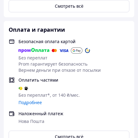
на месте во время тренировки.
Смотреть всё
Шумоподавление звонка ENC.
Интеллектуальное
шумоподавление, четкие звонки в шумной
среде.
Оплата и гарантии
Водонепроницаемый дизайн.
Запатентованная
технология обеспечивает
Безопасная оплата картой
гидроизоляцию IPX5 без ущерба для качества
звука.
Без переплат
Качество звука HiFi.
Композитная диафрагма со
Prom гарантирует безопасность
сбалансированной трехчастотной настройкой
Вернем деньги при отказе от посылки
звуков, четкими высокими частотами,
Оплатить частями
детализированным средним диапазоном,
глубокими и богатыми басами,
Без переплат*, от 140 ₴/мес.
сбалансированным трехчастотным звуковым
полем.
Подробнее
Bluetooth 5.4
Стабильное и быстрое соединение
Наложенный платеж
даже в средах с сильными магнитными
Нова Пошта
помехами, низкая задержка.
Технические характеристики:
Смотреть всё