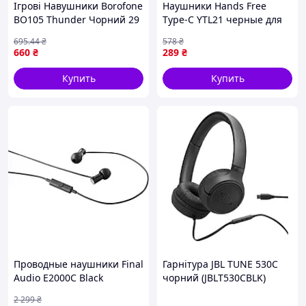
Ігрові Навушники Borofone
Наушники Hands Free
BO105 Thunder Чорний 29
Type-C YTL21 черные для
прослушивания музыки и
695
.44
₴
578
₴
общения с вакуумным
660
₴
289
₴
подключением
Купить
Купить
Проводные наушники Final
Гарнітура JBL TUNE 530C
Audio E2000C Black
чорний (JBLT530CBLK)
(7225520)
2 299
₴