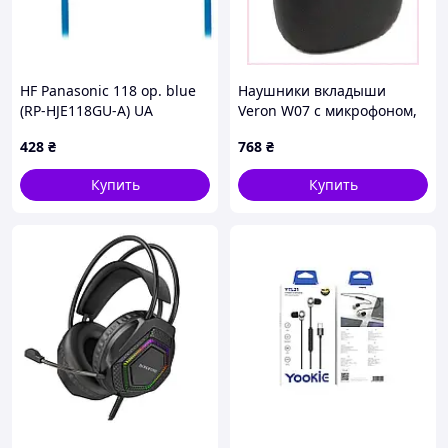
HF Panasonic 118 ор. blue
Наушники вкладыши
(RP-HJE118GU-A) UA
Veron W07 с микрофоном,
Гарантия 12 мес
90M18980B
428
₴
768
₴
Купить
Купить