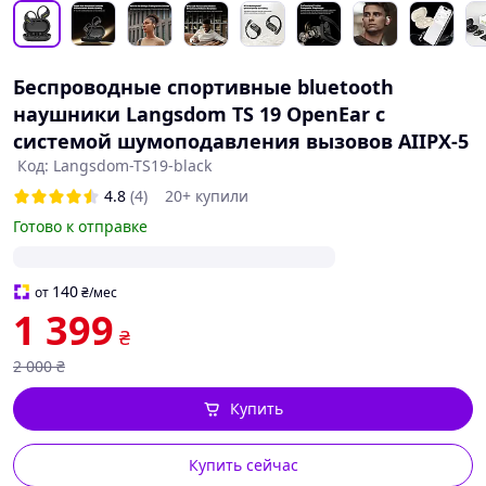
Беспроводные спортивные bluetooth
наушники Langsdom TS 19 OpenEar с
системой шумоподавления вызовов AIIPX-5
Код: Langsdom-TS19-black
4.8
(4)
20+ купили
Готово к отправке
140
от
₴
/мес
1 399
₴
2 000
₴
Купить
Купить сейчас