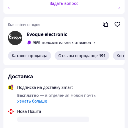
Задать вопрос
Был online:
сегодня
Evoque electronic
96% положительных отзывов
Каталог продавца
Отзывы о продавце
191
Конт
Доставка
Подписка на доставку Smart
Бесплатно
— в отделения Новой почты
Узнать больше
Нова Пошта
Титановый сплав.
Заушные крючки устойчивые
к деформации, плотно прилегает к уху, остается