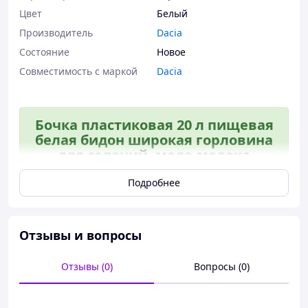
Цвет
Белый
Производитель
Dacia
Состояние
Новое
Совместимость с маркой
Dacia
Бочка пластиковая 20 л пищевая
белая бидон широкая горловина
для солений, меда,молока
Подробнее
Бочка - удобный и простой способ организовать
процесс хранения и транспортировки различных
продуктов.
Отзывы и вопросы
Бочка 20 литров пластиковая может использоваться с
разной целью - для хранения продуктов в частном
доме, на складе или производстве, для хранения
Отзывы (0)
Вопросы (0)
питьевой воды в саду, на огороде, на даче или в
частном доме.