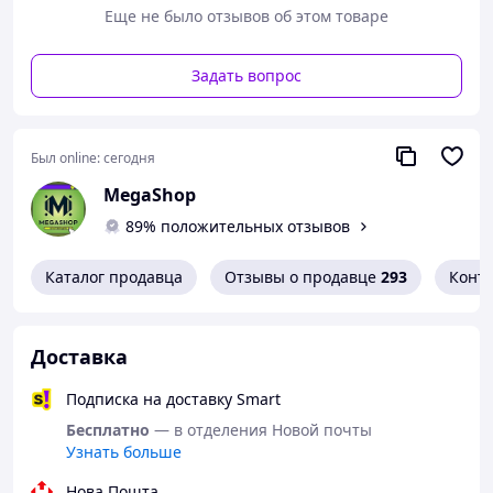
Пластиковый пищевой бидон намного удобнее, чем,
Еще не было отзывов об этом товаре
например, металлический, поскольку материал легче
на вес. Кроме этого, пластик является более
практичным в эксплуатации. Пластиковые бочки будут
Задать вопрос
служить Вам более долгий период, чем металлические.
Преимуществами
Был online:
сегодня
пластиковой бочки
MegaShop
являются:
89% положительных отзывов
устойчивость к
факторам окружающей
Каталог продавца
Отзывы о продавце
293
Конт
среды;
нет коррозии;
удобство формы;
возможность видеть остаток продуктов в
Доставка
емкости;
возможность хранения различных
Подписка на доставку Smart
пищевых продуктов;
Бесплатно
— в отделения Новой почты
устойчивость к физическим и
Узнать больше
механическим повреждениям.
Якщо Ви вирішили купити пластикову бочку 20
Нова Пошта