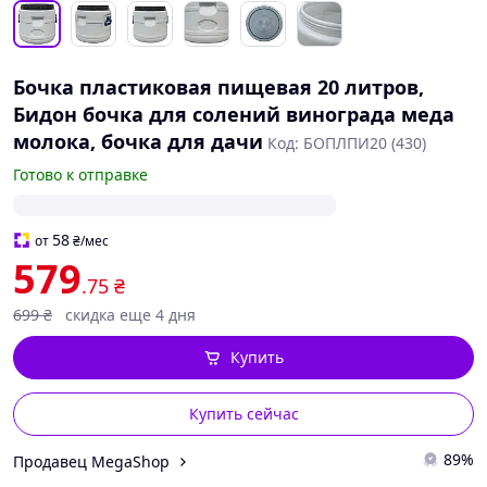
Бочка пластиковая пищевая 20 литров,
Бидон бочка для солений винограда меда
молока, бочка для дачи
Код: БОПЛПИ20 (430)
Готово к отправке
58
от
₴
/мес
579
.75
₴
699
₴
скидка еще 4 дня
Купить
Купить сейчас
89%
Продавец MegaShop