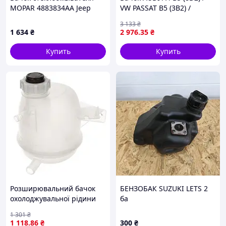
MOPAR 4883834AA Jeep
VW PASSAT B5 (3B2) /
Grand Cherokee
SKODA SUPERB 1 (3U4)
3 133
₴
4883835AA, 52079519
1994-2008 г.
1 634
₴
2 976
.35
₴
Купить
Купить
Розширювальний бачок
БЕНЗОБАК SUZUKI LETS 2
охолоджувальної рідини
ба
Renault Kangoo I 1997– з
1 301
₴
кришкою
1 118
.86
₴
300
₴