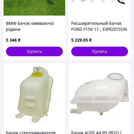
BMW Бачок омиваючої
Расширительный Бачок
рідини
FORD F150 11-, EXPEDITION
15-, LINCOLN NAVIGATOR
5 346
₴
5 229
.05
₴
15- CZWFR015
Купить
Купить
Бачок стеклоомывателя
Бачок AUDI A4 B5 (8D2) /