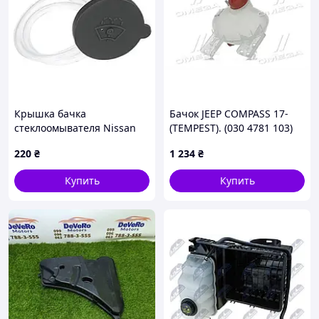
Крышка бачка
Бачок JEEP COMPASS 17-
стеклоомывателя Nissan
(TEMPEST). (030 4781 103)
Teana, Qashqai, Tiida и др.
220
₴
1 234
₴
В комплекте – 50 см
прозрачная трубка
Купить
Купить