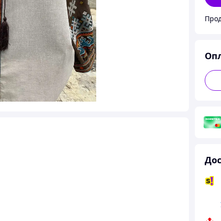
Оп
Дос