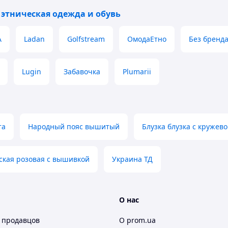
 этническая одежда и обувь
градусів та прасування у вологому стані.
A
Ladan
Golfstream
ОмодаЕтно
Без бренд
ної жінки. Це підкреслить її красу та стане для
купити дану вишиванку в фізичному магазині в
д " СКАРБНИЦЯ КАРПАТ",
Lugin
Забавочка
Plumarii
ння щодо товару?
та
Народный пояс вышитый
Блузка блузка с кружев
 (067) 967 22 08
ская розовая с вышивкой
Украина ТД
агазині "Скарбниця-Карпат"?
О нас
 продавцов
О prom.ua