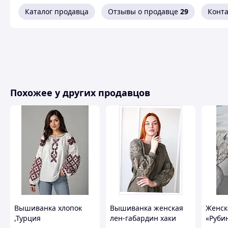
Таб
наявність розмірів уточнюйте
Каталог продавца
Отзывы о продавце
29
Конт
Міжнародний
XS
S
розмір
Європейський
34
36
розмір
Обхват по
Похожее у других продавцов
108
112
лінії грудей
Обхват по
108
112
низу
Довжина
62
62
виробу
Довжина
рукава від
68
68
горловини
Вышиванка хлопок
Вышиванка женская
Женск
,Турция
лен-габардин хаки
«Руби
Обхват рукава
38
40