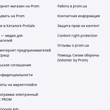
латіть Ваше
Отримайте товар
ернет-магазин
на Prom
Работа в prom.ua
мовлення
авать на Prom
Контактная информация
нашому інтернет-магазині?
 в Каталоге ProSale
Защита прав на контент
 — медиа для
Content right protection
ателей
Отзывы о prom.ua
сть
 интернет-предпринимателей
Кращі
Помощь Силам обороны
льність
(Volonter by Prom)
льское соглашение
ьний дизайн
онфиденциальности
боты на маркетплейсе
льтація продавця
рограмма электронный
с PROM
, що постійно оновлюється
 Google Ads