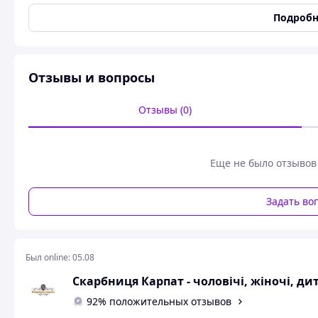
Сезон
Всесезонный
Подробн
Тип ткани
Лен
Узоры и принты
Цветочный принт
Вышивка
Машинная
Отзывы и вопросы
Пол
Женский
Состояние
Новое
Отзывы (0)
Международный размер
M
Фасон рукава
Длинный
Еще не было отзывов
Вишиванка жіноча натуральний льон з ви
Задать во
Вишиванка жіноча в
Был online:
05.08
Скарбниця Карпат - чоловічі, жіночі, д
92% положительных отзывов
Доступні розміри .телеф