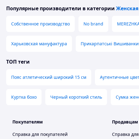
біла
Популярные производители
в категории
Женская
Рекомендації по догляду:
ручне прання до 30 
Собственное производство
No brand
MEREZHK
Справжня українська вишиванка
повинна бути у кож
неї справжнім оберегом.
Також Ви маєте можливість 
курортному БУКОВЕЛІ промена
Харьковская мануфактура
Прикарпатські Вишиванки
ТОП теги
У Вас виникли запита
Пояс атлетический широкий 15 см
Аутентичные цве
Телефонуйте +38
Куртка бохо
Черный короткий стиль
Сумка жен
Як придбати Товар в інтернет м
Покупателям
Продавцам
Справка для покупателей
Справка для