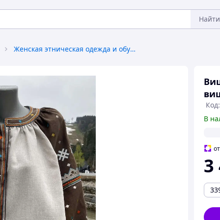
Найти
Женская этническая одежда и обувь
Виш
виш
Код:
В на
о
3
33