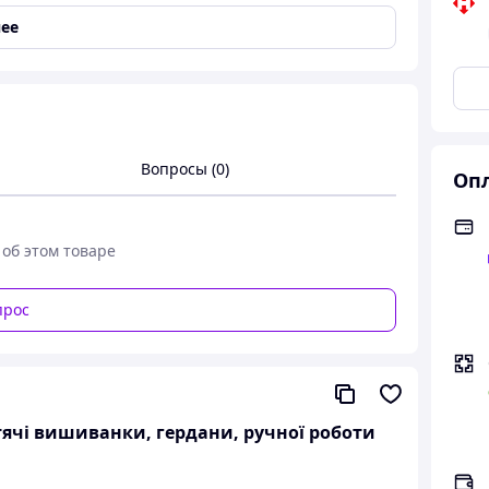
ее
Вопросы (0)
Опл
 об этом товаре
шивкою ДЗВІНКА яскрава від 38до 42
прос
ишита на льоні
итячі вишиванки, гердани, ручної роботи
онуйте 0679672208