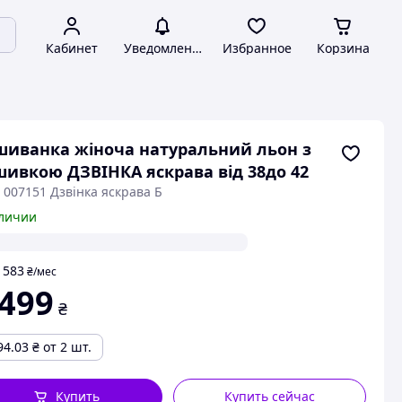
Кабинет
Уведомления
Избранное
Корзина
иванка жіноча натуральний льон з
ивкою ДЗВІНКА яскрава від 38до 42
 007151 Дзвінка яскрава Б
личии
583
т
₴
/мес
 499
₴
94.03
₴
от 2 шт.
Купить
Купить сейчас