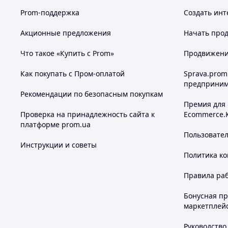
Зробіть замовлення
Очікуйте дзвінка
Оп
Prom-поддержка
Создать инт
за
Акционные предложения
Начать прод
Чому варто купувати Товар в 
Что такое «Купить с Prom»
Продвижение
Как покупать с Пром-оплатой
Sprava.prom
предприним
Рекомендации по безопасным покупкам
Які
Премия для
Проверка на принадлежность сайта к
Ecommerce.
Оригіна
платформе prom.ua
Пользовате
Инструкции и советы
Індивідуал
Политика к
Правила ра
Професійна консу
Бонусная п
маркетплей
Великий асортимент товару
Руководство