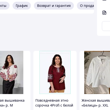
лиця розмірів
акты
График
Возврат и гарантия
О продавце
M
L
XL
38
40
42
116
120
124
116
120
124
62
63
63
68
69
69
ая вышиванка
Повседневная этно
Женская вышив
на» р. M
сорочка 4Profi с белой
«Белица» р. XXL
42
44
46