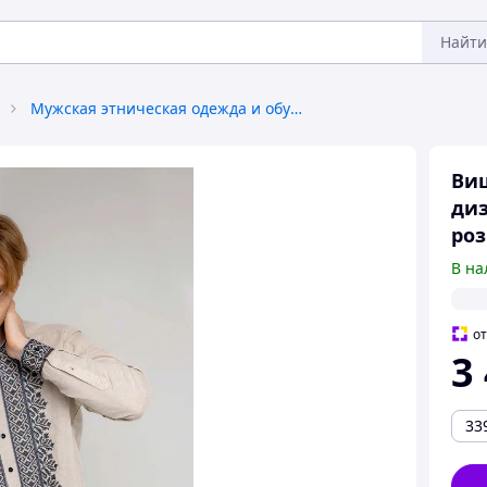
Найти
Мужская этническая одежда и обувь
Виш
диз
роз
В на
о
3
33