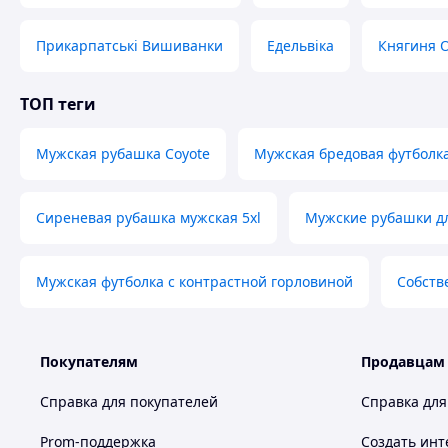
значення і живить чоловіка силою та розумом. Спр
байдужими і стане справжнім оберегом.
Прикарпатські Вишиванки
Едельвіка
Княгиня 
З кожним днем все більшої популярності набуває
ук
числі
вишиті чоловічі сорочки
. Вони бувають най
майстрині творять шедеври. Ви можете обрати виши
ТОП теги
фасоном в нашому інтернет-магазині "
Скарбниця К
Вишиванка — одяг 
Мужская рубашка Coyote
Мужская бредовая футболка 
Вишиванка ще з давніх часів супроводжувала україн
нескореності й того, що вони є українцями.
Сиреневая рубашка мужская 5xl
Мужские рубашки д
У Вас виникли запита
Мужская футболка с контрастной горловиной
Собств
Телефонуйте +38
Покупателям
Продавцам
Справка для покупателей
Справка для
Як придбати Товар в інтернет м
Prom-поддержка
Создать инт