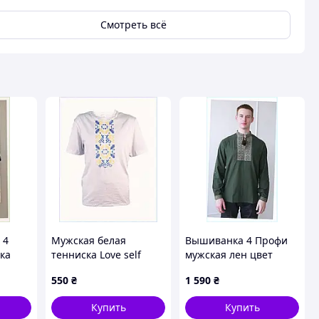
Смотреть всё
 4
Мужская белая
Вышиванка 4 Профи
ка
тенниска Love self
мужская лен цвет
4Profi с подсолнухами,
олива 54, 86C13T91X9
550
₴
1 590
₴
8MP6622A38
Купить
Купить