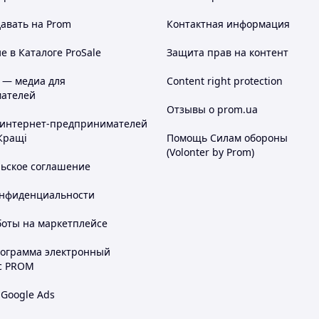
авать на Prom
Контактная информация
 в Каталоге ProSale
Защита прав на контент
латіть Ваше
Отримайте товар
мовлення
 — медиа для
Content right protection
ателей
Отзывы о prom.ua
нашому інтернет-магазині?
 интернет-предпринимателей
Кращі
Помощь Силам обороны
(Volonter by Prom)
льское соглашение
сть
онфиденциальности
льність
боты на маркетплейсе
рограмма электронный
ьний дизайн
с PROM
 Google Ads
льтація продавця