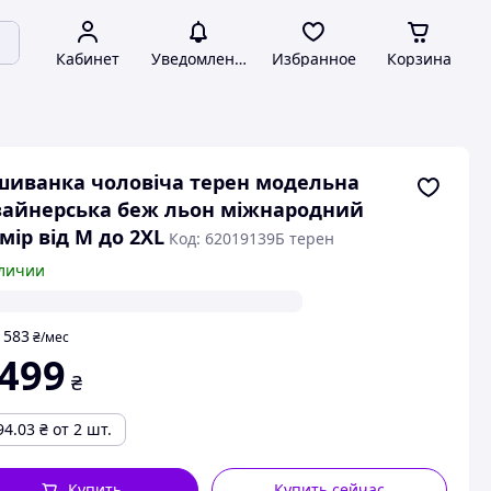
Кабинет
Уведомления
Избранное
Корзина
иванка чоловіча терен модельна
айнерська беж льон міжнародний
мір від M до 2XL
Код: 62019139Б терен
личии
583
т
₴
/мес
 499
₴
94.03
₴
от 2 шт.
Купить
Купить сейчас