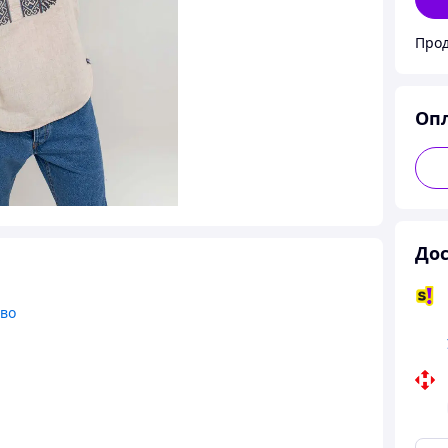
Оп
Дос
тво