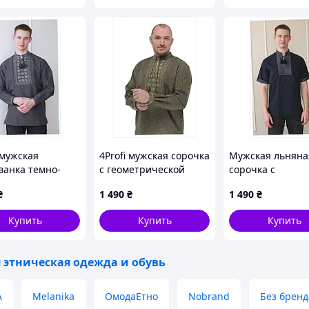
вах.
ю ручних технік вишиття.
 мужская
4Profi мужская сорочка
Мужская льняна
анка темно-
с геометрической
сорочка с
 54 размер лен,
вышивкой H8E61C3890
геометрическим
₴
1 490
₴
1 490
₴
PX01
узором 56 861B
Купить
Купить
Купить
о полотна. Орнамент старовинний
 этническая одежда и обувь
шивка. Рукав довгий. Горловина на стійку.
A
Melanika
ОмодаЕтно
Nobrand
Без бренд
звиток та життя. Вишиванка має магічне