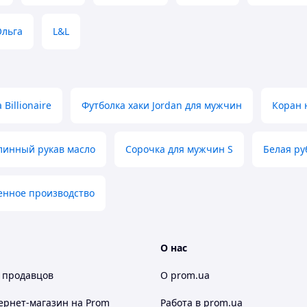
авжня українська вишиванка не залишить Вас
Ольга
L&L
раїнський національний одяг
, в тому
різноманітнішими. Справжні карпатські
ту сорочку за орнаментом, кольором,
арпат"
.
вільних людей
Billionaire
Футболка хаки Jordan для мужчин
Коран 
ський народ і була для них символом
линный рукав масло
Сорочка для мужчин S
Белая ру
ння щодо товару?
енное производство
 (067) 967 22 08
О нас
 продавцов
О prom.ua
агазині "Скарбниця-Карпат"?
ернет-магазин
на Prom
Работа в prom.ua