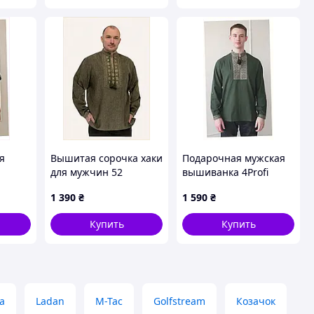
я
Вышитая сорочка хаки
Подарочная мужская
для мужчин 52
вышиванка 4Profi
размера 4Profi,
Традиция 46 лен
1 390
₴
1 590
₴
388M4
B8M61C3906
XM86139K15
Купить
Купить
а
Ladan
M-Tac
Golfstream
Козачок