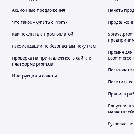
Акционные предложения
Начать прод
Что такое «Купить с Prom»
Продвижение
Зробіть замовлення
Очікуйте дзвінка
Оп
за
Как покупать с Пром-оплатой
Sprava.prom
предприним
Рекомендации по безопасным покупкам
Чому варто купувати Товар в 
Премия для
Проверка на принадлежность сайта к
Ecommerce.
платформе prom.ua
Пользовате
Инструкции и советы
Які
Политика к
Оригіна
Правила ра
Бонусная п
Індивідуал
маркетплей
Руководство
Професійна консу