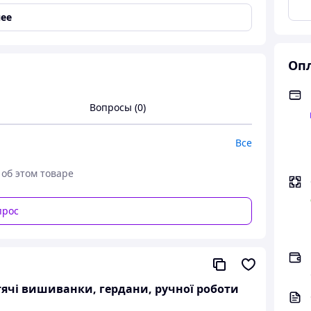
ее
Опл
Вопросы (0)
льна дизайнерська беж льон
Все
 об этом товаре
нерська льон беж довгий рукав
прос
XL
XL
XXl
итячі вишиванки, гердани, ручної роботи
43
44
45