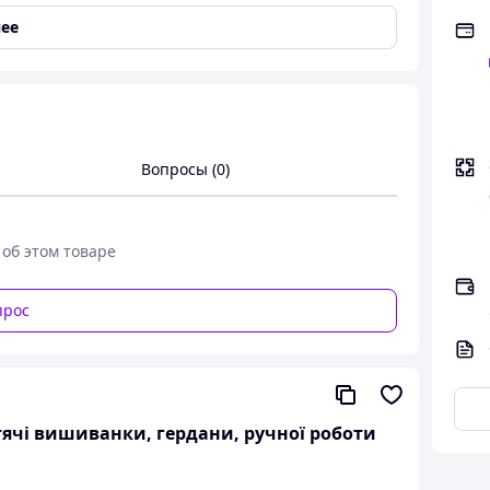
ее
роння з орнаментом ручної роботи виткана
нобарвних тонах розмір 200*67 см
Вопросы (0)
 верстаті з шерстяних ниток, гуцульскими
му виробу оригінальності та неповторності.
на, виконана вручну на станку доріжка, ниточка
 об этом товаре
 виконується лише Карпатськими майстрами
прос
айті "Скарбниця Карпат" виконані
иріб має свій розмір та свою кольорову гамму,
ть у розмірі до 5 см!
итячі вишиванки, гердани, ручної роботи