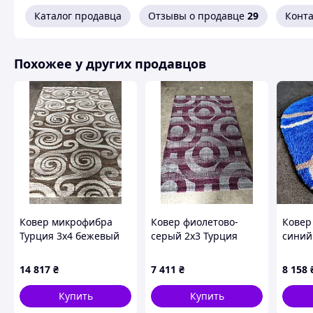
У Вас виникли запита
Каталог продавца
Отзывы о продавце
29
Конт
Телефонуйте +38
Похожее у других продавцов
+380938207939
Як придбати Товар в інтернет м
Зробіть замовлення
Очікуйте дзвінка
Оп
за
Ковер микрофибра
Ковер фиолетово-
Ковер
Турция 3х4 бежевый
серый 2x3 Турция
синий
Чому варто купувати Товар в 
прямоугольный
микрофибра
высок
14 817
₴
7 411
₴
8 158
Купить
Купить
Які