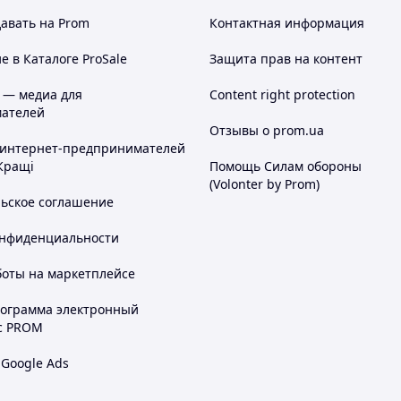
авать на Prom
Контактная информация
 в Каталоге ProSale
Защита прав на контент
 — медиа для
Content right protection
ателей
Отзывы о prom.ua
 интернет-предпринимателей
Кращі
Помощь Силам обороны
(Volonter by Prom)
льское соглашение
онфиденциальности
боты на маркетплейсе
рограмма электронный
с PROM
 Google Ads