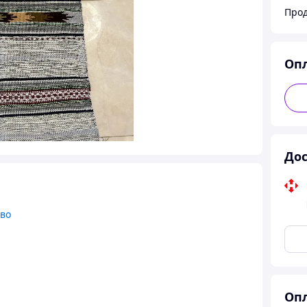
Оп
Дос
тво
Опл