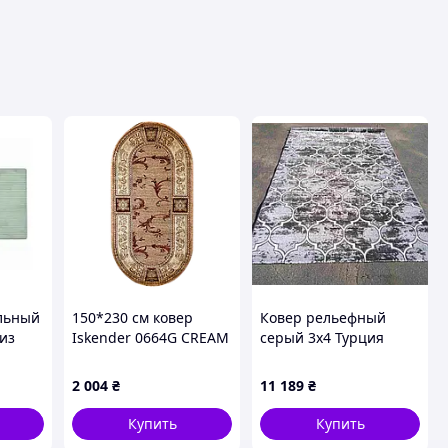
льный
150*230 см ковер
Ковер рельефный
из
Iskender 0664G CREAM
серый 3x4 Турция
 и
Heat-Set овал.
прямоугольный
2 004
₴
11 189
₴
ящей
Купить
Купить