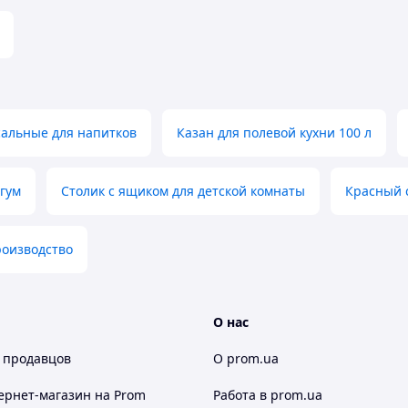
акупів!
сальные для напитков
Казан для полевой кухни 100 л
гум
Столик с ящиком для детской комнаты
Красный 
роизводство
О нас
 продавцов
О prom.ua
ернет-магазин
на Prom
Работа в prom.ua