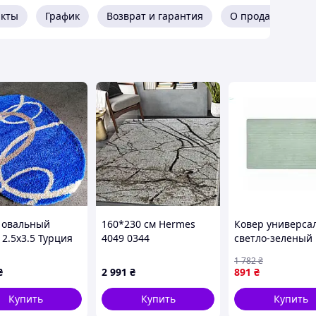
ння щодо товару?
акты
График
Возврат и гарантия
О продавце
 (067) 967 22 08
агазині "Скарбниця-Карпат"?
латіть Ваше
Отримайте товар
мовлення
 овальный
160*230 см Hermes
Ковер универса
 2.5x3.5 Турция
4049 0344
светло-зеленый 
нашому інтернет-магазині?
оворсный
современный ковер
фибры для дома
1 782
₴
на пол.
офиса с
₴
2 991
₴
891
₴
Прямоугольный.
противоскольз
основой
Купить
Купить
Купить
сть