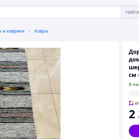
Найти
 и коврики
Ковры
Дор
дом
шер
см
В на
о
2