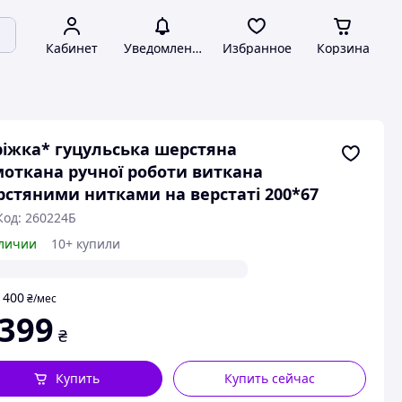
Кабинет
Уведомления
Избранное
Корзина
іжка* гуцульська шерстяна
откана ручної роботи виткана
стяними нитками на верстаті 200*67
Код: 260224Б
личии
10+ купили
400
т
₴
/мес
 399
₴
Купить
Купить сейчас