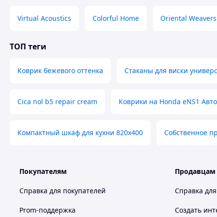
Вдалих Вам з
Virtual Acoustics
Colorful Home
Oriental Weavers
ТОП теги
Коврик бежевого оттенка
Стаканы для виски универ
Cica nol b5 repair cream
Коврики на Honda eNS1 Авто
Компактный шкаф для кухни 820х400
Собственное п
Покупателям
Продавцам
Справка для покупателей
Справка для
Похожие товары по характеристикам
Prom-поддержка
Создать инт