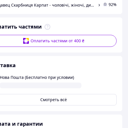
92%
Продавец Скарбниця Карпат - чоловічі, жіночі, дитячі вишиванки, гердани, ручної роботи
латить частями
Оплатить частями от 400 ₴
тавка
Нова Пошта (Бесплатно при условии)
Смотреть всё
ата и гарантии