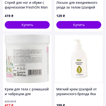
Спрей для ног и обуви с
Лосьон для ежедневного
фарнезолом FreshON Man
ухода за телом Шалфей
Spirit 100 мл.
200мл 8E2KC53511
419
₴
129
₴
Купить
Купить
Крем для тела с ромашкой
Мягкий крем Шалфей от
и чабрецом для
украинского бренда Яка
увлажнения и питания
E821C36B99
625
.50
₴
кожи 250 мл BROWN
417
₴
189
₴