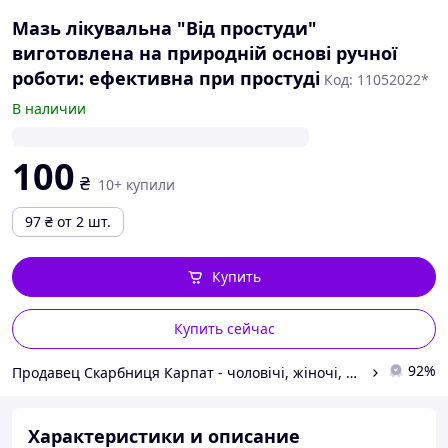
Мазь лікувальна "Від простуди"
виготовлена на природній основі ручної
роботи: ефективна при простуді
Код: 11052022*
В наличии
100
₴
10+ купили
97
₴
от 2 шт.
Купить
Купить сейчас
92%
Продавец Скарбниця Карпат - чоловічі, жіночі, дитячі вишиванки, гердани, ручної роботи
Характеристики и описание