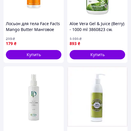
Лосьон для тела Face Facts
Aloe Vera Gel & Juice (Berry)
Mango Butter Манговое
- 1000 ml 3860823 cw.
масло 200 мл
Almaz mag
219
₴
1 191
₴
(5031413931488) x
179
₴
893
₴
Купить
Купить