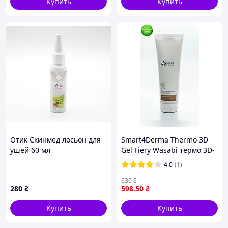
Купить
Купить
Отик Скинмед лосьон для
Smart4Derma Thermo 3D
ушей 60 мл
Gel Fiery Wasabi термо 3D-
гель для тела «Палкий
4.0
(1)
васаби», 240 мл
630
₴
280
₴
598
.50
₴
Купить
Купить