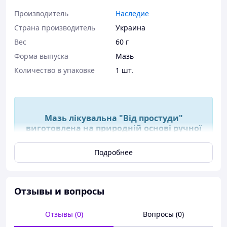
Производитель
Наследие
Страна производитель
Украина
Вес
60 г
Форма выпуска
Мазь
Количество в упаковке
1 шт.
Мазь лікувальна "Від простуди"
виготовлена на природній основі ручної
роботи: ефективна при простуді
Подробнее
Мазь лікувальна "Від простуди" виготовлена на
природній основі ручної роботи. Застосовується при
простуді, грипі. Виготовлена в домашніх умовах.
Отзывы и вопросы
Склад: натуральний бджолиний віск, корінь
Отзывы (0)
Вопросы (0)
живокосту, живиця.