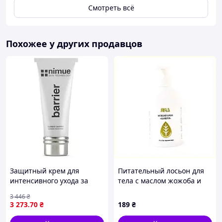
Смотреть всё
Похожее у других продавцов
Защитный крем для
Питательный лосьон для
интенсивного ухода за
тела с маслом жожоба и
кожей Nimue Element
шелком 8C21H36M99
3 446
₴
Barrier Cream 100 мл
3 273
.70
₴
189
₴