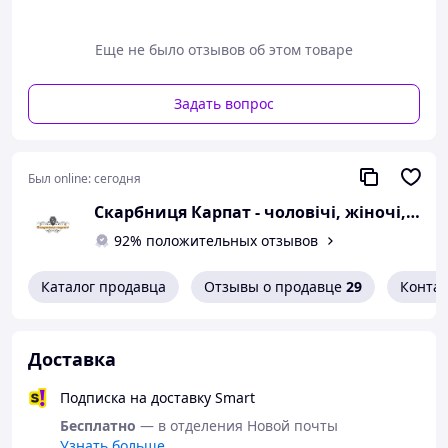
Властивості: Володіє гарним
противірусним ефектом. Наносити на шкіру тонким
шаром (бажано на ніч).
Еще не было отзывов об этом товаре
Маса: 100 грам - маленька баночка
Задать вопрос
Был online:
сегодня
Скарбниця Карпат - чоловічі, жіночі, дитячі вишиванки, гердани, ручної роботи
92% положительных отзывов
Каталог продавца
Отзывы о продавце
29
Конта
Доставка
Подписка на доставку Smart
Бесплатно
— в отделения Новой почты
Узнать больше