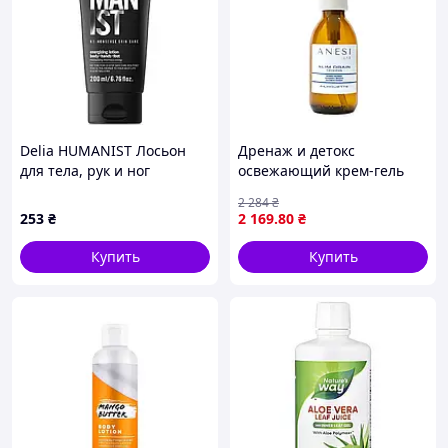
Delia HUMANIST Лосьон
Дренаж и детокс
для тела, рук и ног
освежающий крем-гель
Энергетический 200 мл
Silhouette Slim Dren Body
2 284
₴
Anesi Lab 150 мл
253
₴
2 169
.80
₴
Купить
Купить