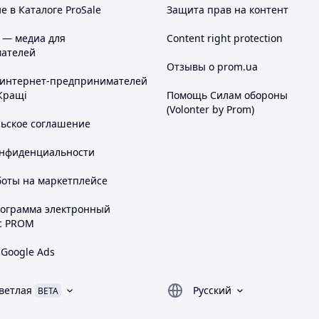
 в Каталоге ProSale
Защита прав на контент
 — медиа для
Content right protection
нашому інтернет-магазині?
ателей
Отзывы о prom.ua
 интернет-предпринимателей
Кращі
Помощь Силам обороны
(Volonter by Prom)
сть
льское соглашение
онфиденциальности
льність
боты на маркетплейсе
ьний дизайн
рограмма электронный
с PROM
льтація продавця
 Google Ads
, що постійно оновлюється
ветлая
Русский
BETA