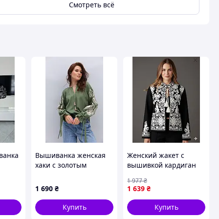
Смотреть всё
ванка
Вышиванка женская
Женский жакет с
хаки с золотым
вышивкой кардиган
деревом жизни
пиджак чернобелый
1 977
₴
гладью
базовый классический
1 690
₴
1 639
₴
из кашемира на
завязке DBUY Жіночий
Купить
Купить
жакет із вишивкою