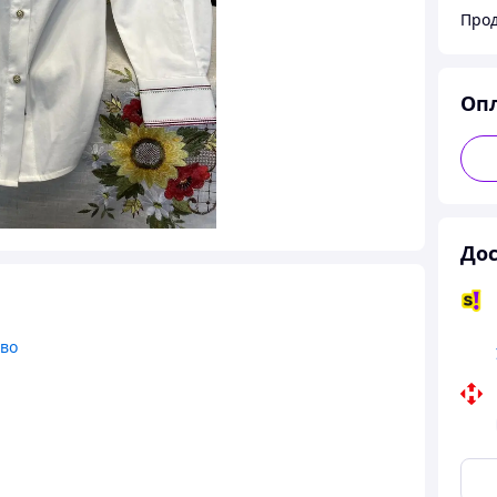
Оп
Дос
тво