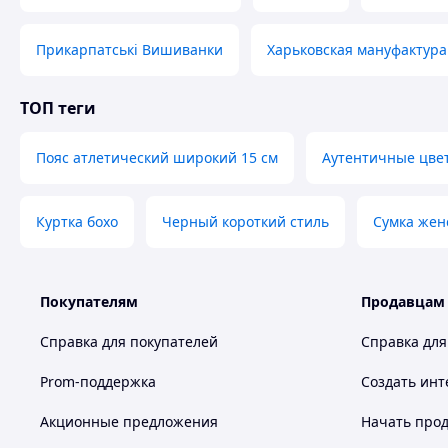
Рекомендації по догляду:
ручне прання до 30 
Прикарпатські Вишиванки
Харьковская мануфактура
Справжня українська вишиванка
повинна бути 
можливість купити дану вишиванку для себе в фізичн
ТОП теги
променад
Пояс атлетический широкий 15 см
Аутентичные цве
У Вас виникли запита
Куртка бохо
Черный короткий стиль
Сумка жен
Телефонуйте +38
Покупателям
Продавцам
Як придбати Товар в інтернет м
Справка для покупателей
Справка для
Prom-поддержка
Создать инт
Акционные предложения
Начать прод
Зробіть замовлення
Очікуйте дзвінка
Оп
за