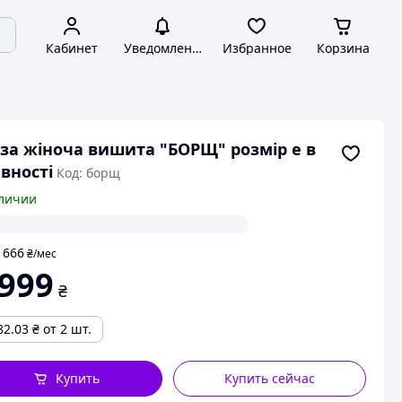
Кабинет
Уведомления
Избранное
Корзина
за жіноча вишита "БОРЩ" розмір е в
вності
Код: борщ
личии
666
т
₴
/мес
 999
₴
82.03
₴
от 2 шт.
Купить
Купить сейчас