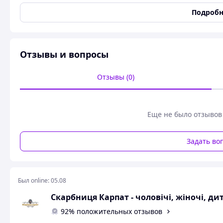
Тип ткани
Бязь
Подробн
Узоры и принты
Цветочный принт и рас
Отделка и украшения
Вышивка
Вышивка
Машинная
,
Крестиком
Отзывы и вопросы
Пол
Женский
Состояние
Новое
Отзывы (0)
Международный размер
M
Фасон рукава
Длинный
Еще не было отзывов
Блуза жіноча вишита "БОРЩ
Задать во
Вишиванка жіно
Был online:
05.08
Скарбниця Карпат - чоловічі, жіночі, д
Доступні розміри: я
92% положительных отзывов
Таблиця роз