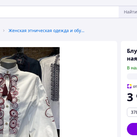
Найти
Женская этническая одежда и обувь
Блу
ная
В на
о
3
37