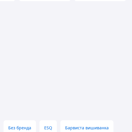
Без бренда
ESQ
Барвиста вишиванка