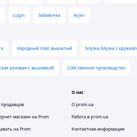
градусів та прасування у вологому стані.
Lugin
Забавочка
Arjen
у кожної жінки та чоловіка.
Також Ви маєте
ому магазині в БУКОВЕЛІ "СКАРБНИЦЯ КАРПАТ" на
і .
та
Народный пояс вышитый
Блузка блузка с кружев
ння щодо товару?
ская розовая с вышивкой
Собственное производство
 (067) 967 22 08
О нас
агазині "Скарбниця-Карпат"?
 продавцов
О prom.ua
ернет-магазин
на Prom
Работа в prom.ua
авать на Prom
Контактная информация
латіть Ваше
Отримайте товар
мовлення