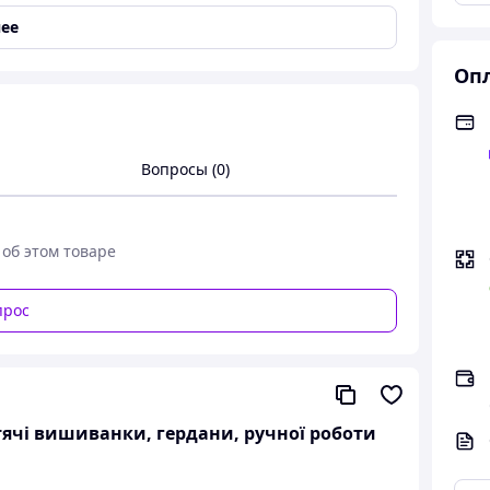
ее
тительные узоры
Опл
Вопросы (0)
 об этом товаре
" розмір е в наявності
прос
ча "БОРЩ"
итячі вишиванки, гердани, ручної роботи
кі в таблиці.
мірів