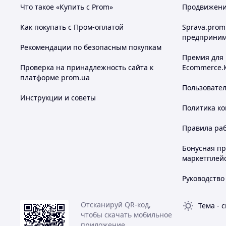
Что такое «Купить с Prom»
Продвижение
Как покупать с Пром-оплатой
Sprava.prom
Чому варто купувати Товар в 
предприним
Рекомендации по безопасным покупкам
Премия для
Проверка на принадлежность сайта к
Ecommerce.
платформе prom.ua
Які
Пользовате
Инструкции и советы
Политика к
Оригіна
Правила ра
Індивідуал
Бонусная п
маркетплей
Професійна консу
Руководство
Великий асортимент товару
Отсканируй QR-код,
Тема
-
с
чтобы скачать мобильное
приложение