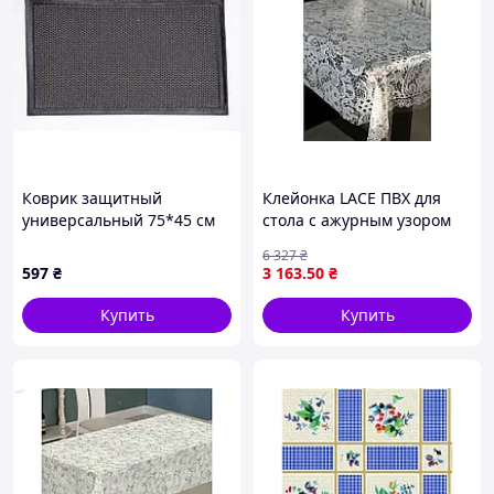
Коврик защитный
Клейонка LACE ПВХ для
универсальный 75*45 см
стола с ажурным узором
прямоугольный HP-47-2
белая защитная
6 327
₴
поверхность 1,35м х 22м
597
₴
3 163
.50
₴
Купить
Купить