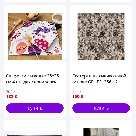
Салфетки льняные 35х35
Скатерть на силиконовой
см 4 шт для сервировки
основе GEL ES1356-12
стола белые из рогожки
1,35x1м ТМ DARIANA
364
₴
122
₴
для стиля и уюта
182
₴
109
₴
Купить
Купить