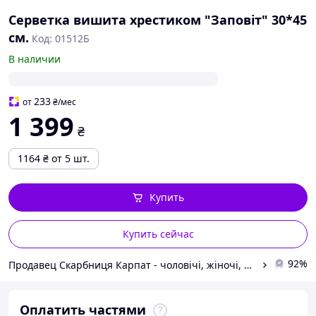
Серветка вишита хрестиком "Заповіт" 30*45
см.
Код: 01512Б
В наличии
233
от
₴
/мес
1 399
₴
1164
₴
от 5 шт.
Купить
Купить сейчас
92%
Продавец Скарбниця Карпат - чоловічі, жіночі, дитячі вишиванки, гердани, ручної роботи
Оплатить частями