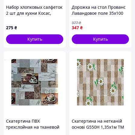
шкіри
вироби з дерева
сувенірна
,
,
Набор хлопковых салфеток
Дорожка на стол Прованс
продукція
та багато інших цікавих дрібничок на
2 шт для кухни Косас,
Лавандовое поле 35х100
будь-який смак. Тільки у нас Ви знайдете
76930E02H
(026024)
377
₴
оригінальні та неповторні речі, що
275
₴
347
₴
стануть чудовим подарунком для Вас та Ваших
рідних.
Купить
Купить
Не забудьте переглянути Новинки!
Вдалих Вам закупів!
Скатертина ПВХ
Скатертина на нетканій
трехслойная на тканевой
основі G550H 1,35x1м ТМ
основе для стола с
DARIANA