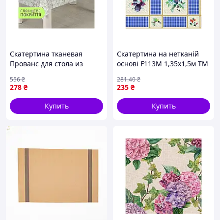
Скатертина тканевая
Скатертина на нетканій
Прованс для стола из
основі F113M 1,35x1,5м ТМ
полиэстера с ПВХ
DARIANA
556
₴
281
.40
₴
покрытием для защиты и
278
₴
235
₴
декора
Купить
Купить