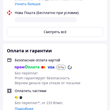
Телефонуйте +38 (067) 967 22 08
Узнать больше
Нова Пошта (Бесплатно при условии)
Як придбати Товар в інтернет магазині
"Скарбниця-Карпат"?
Смотреть всё
Оплата и гарантии
Зробіть
Очікуйте
Оплатіть
Отримайте
Безопасная оплата картой
замовленн
дзвінка
Ваше
товар
я
замовленн
я
Без переплат
Prom гарантирует безопасность
Вернем деньги при отказе от посылки
Чому варто купувати Товар в
Оплатить частями
нашому інтернет-магазині?
Без переплат*, от 233 ₴/мес.
Подробнее