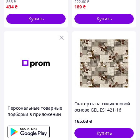
868
₴
222
.60
₴
фотопринтом и глянцевой
434
₴
189
₴
поверхностью
Купить
Купить
Скатерть на силиконовой
Персональные товарные
основе GEL ES1421-16
подборки в приложении
1,35*1,5м ТМ DARIANA
165
.63
₴
Купить