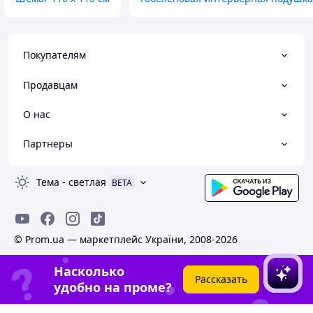
Покупателям
Продавцам
О нас
Партнеры
Тема
-
светлая
BETA
© Prom.ua — маркетплейс України, 2008-2026
Насколько
Рассказать
удобно на проме?