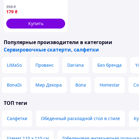
столу квадратні бавовняні
358
₴
рогожка для домашнього
179
₴
використання
Купить
Популярные производители
в категории
Сервировочные скатерти, салфетки
LiMaSo
Прованс
Dariana
Без бренда
Y
BonaDi
Мир Декора
Bona
Homestar
Co
ТОП теги
Салфетки
Обеденный раскладной стол в стиле
Ку
Шемаг 110 х 110 см
Гобеленовая интерьерная подушка