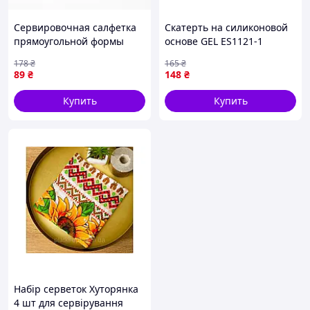
Сервировочная салфетка
Скатерть на силиконовой
прямоугольной формы
основе GEL ES1121-1
46х30 см золото HP-35-
1,35x1,5м ТМ DARIANA
178
₴
165
₴
14GOLD для стильного
89
₴
148
₴
оформления стола
Купить
Купить
Набір серветок Хуторянка
4 шт для сервірування