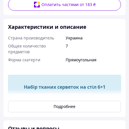
Оплатить частями от 183 ₴
Характеристики и описание
Страна производитель
Украина
Общее количество
7
предметов
Форма скатерти
Прямоугольная
Набір тканих серветок на стіл 6+1
Набір тканих серветок на стіл 6+1
Подробнее
Розмір: 71*33 см (6
Отзывы и вопросы