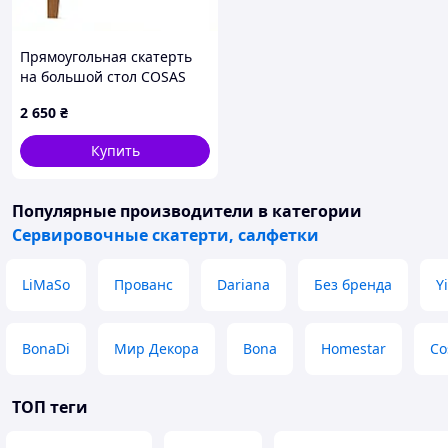
Прямоугольная скатерть
на большой стол COSAS
песочная, 8P29T7589
2 650
₴
Купить
Популярные производители
в категории
Сервировочные скатерти, салфетки
LiMaSo
Прованс
Dariana
Без бренда
Y
BonaDi
Мир Декора
Bona
Homestar
Co
ТОП теги