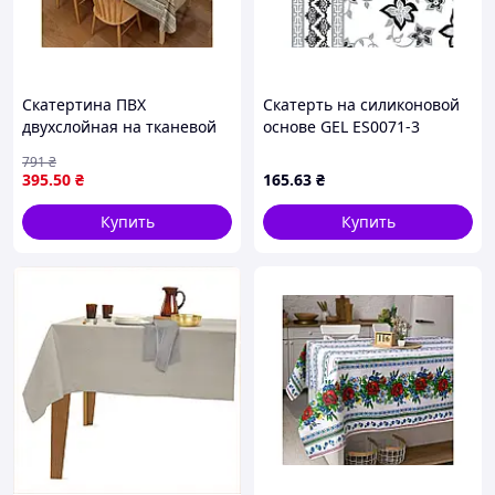
"Скарбниця Карпат"
― Ви знайдете
найрізноманітніші вироби ручної роботи від
кращих майстрів "Карпатського
вишиванки
скатертини
посуд
взуття
краю:
,
,
,
,
Скатертина ПВХ
дари Карпат
вироби з овчини та
Скатерть на силиконовой
,
двухслойная на тканевой
основе GEL ES0071-3
шкіри
вироби з дерева
сувенірна
,
,
основе для кухни и стола с
1,35*1,5м ТМ DARIANA
продукція
та багато інших цікавих дрібничок на
791
₴
фотопринтом и защитой
будь-який смак. Тільки у нас Ви знайдете
395
.50
₴
165
.63
₴
от загрязнений
оригінальні та неповторні речі, що
Купить
Купить
стануть чудовим подарунком для Вас та Ваших
рідних.
Не забудьте переглянути Новинки!
Вдалих Вам закупів!