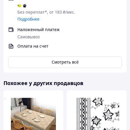
Чому варто купувати Товар в
нашому інтернет-магазині?
Без переплат*, от 183 ₴/мес.
Подробнее
Наложенный платеж
Якість
Самовывоз
Оплата на счет
Оригінальність
Смотреть всё
Індивідуальний дизайн
Похожее у других продавцов
Професійна консультація продавця
Великий асортимент товару, що
постійно оновлюється
Також в нашому Інтернет-магазин