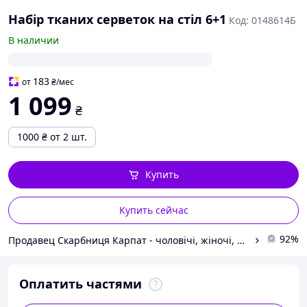
Набір тканих серветок на стіл 6+1
Код: 0148614Б
В наличии
183
от
₴
/мес
1 099
₴
1000
₴
от 2 шт.
Купить
Купить сейчас
92%
Продавец Скарбниця Карпат - чоловічі, жіночі, дитячі вишиванки, гердани, ручної роботи
Оплатить частями