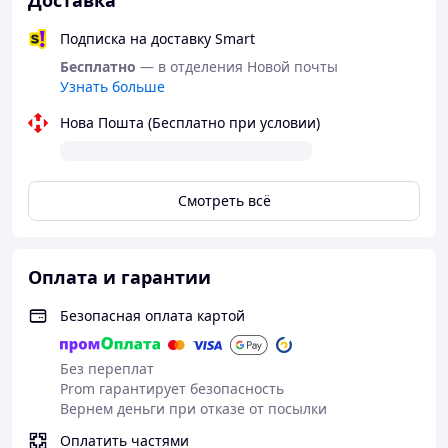
Доставка
Подписка на доставку Smart
У Вас виникли запитання щодо товару?
Бесплатно
— в отделения Новой почты
Узнать больше
Телефонуйте +38 (067) 967 22 08
Нова Пошта (Бесплатно при условии)
Як придбати Товар в інтернет магазині
Смотреть всё
"Скарбниця-Карпат"?
Оплата и гарантии
Безопасная оплата картой
Зробіть
Очікуйте
Оплатіть
Отримайте
замовленн
дзвінка
Ваше
товар
Без переплат
я
замовленн
Prom гарантирует безопасность
я
Вернем деньги при отказе от посылки
Оплатить частями