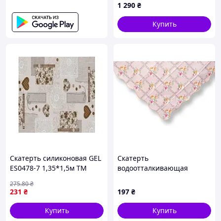
1 290
₴
Купить
Скатерть силиконовая GEL
Скатерть
ES0478-7 1,35*1,5м ТМ
водоотталкивающая
DARIANA
Kornel KL-29 10 120*150 cм
275
.80
₴
Розовый
231
₴
197
₴
Купить
Купить