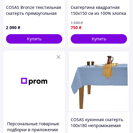
COSAS Bronze текстильная
Скатертина квадратная
скатерть прямоугольная
150х150 см из 100% хлопка
160х220, 8H297637BX
для круглого стола с
1 500
₴
традиционным рисунком
2 090
₴
750
₴
Волошки
Купить
Купить
COSAS кухонная скатерть
Персональные товарные
100х180 непромокаемая
подборки в приложении
сине-серая 82A97477PC