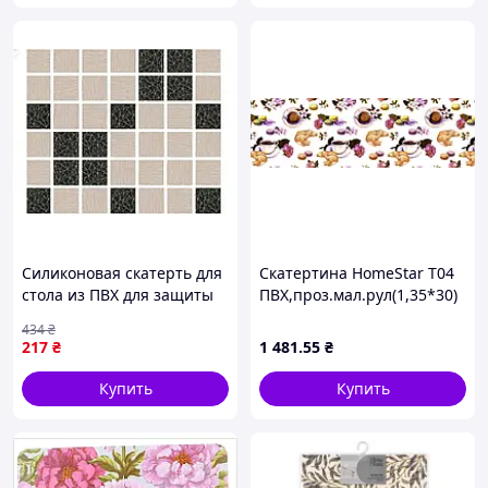
Силиконовая скатерть для
Скатертина HomeStar T04
стола из ПВХ для защиты
ПВХ,проз.мал.рул(1,35*30)
поверхности от
434
₴
загрязнений и
217
₴
1 481
.55
₴
повреждений
Купить
Купить