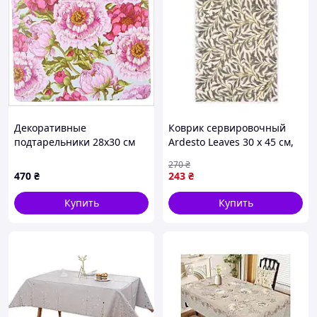
Декоративные
Коврик сервировочный
подтарельники 28х30 см
Ardesto Leaves 30 х 45 см,
Бона Ди для сервировки
90% полиэстер, 10%
270
₴
12 ед, A9015M2X88
хлопок (ART06LV)
470
₴
243
₴
Купить
Купить