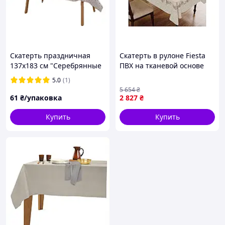
Скатерть праздничная
Скатерть в рулоне Fiesta
137х183 см "Серебрянные
ПВХ на тканевой основе
звёзды на белом"
для стола 1.40м ширина
5.0
(1)
1.80м длина 10шт
5 654
₴
61
₴/упаковка
2 827
₴
Купить
Купить