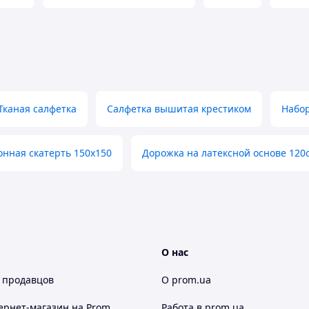
латіть Ваше
Отримайте товар
мовлення
Тканая салфетка
Салфетка вышитая крестиком
Набор
нашому інтернет-магазині?
онная скатерть 150х150
Дорожка на латексной основе 120
сть
льність
ьний дизайн
О нас
 продавцов
О prom.ua
льтація продавця
ернет-магазин
на Prom
Работа в prom.ua