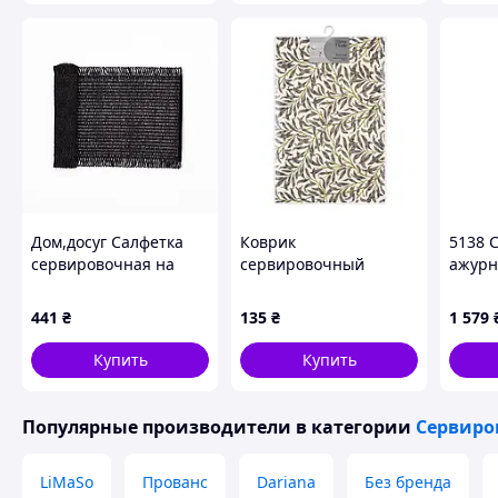
Дом,досуг Салфетка
Коврик
5138 
сервировочная на
сервировочный
ажурн
стол 120х30 (см)
ARDESTO Leaves 30 х
серви
У Вас виникли запита
прямоугольная
45 см, 90% полиэстер,
(100 ш
441
₴
135
₴
1 579
Черный HP-35-19B D8
10% хлопок (ART06LV)
Телефонуйте +38
g
Купить
Купить
Популярные производители
в категории
Сервиро
Як придбати Товар в інтернет м
LiMaSo
Прованс
Dariana
Без бренда