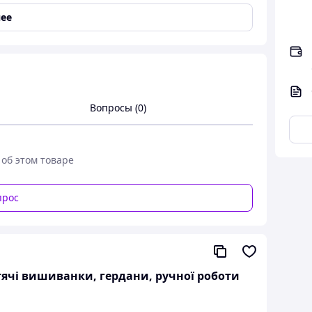
ее
Вопросы (0)
 об этом товаре
прос
ручної роботи 83 *33 см
итячі вишиванки, гердани, ручної роботи
л ручної роботи 83*33 см