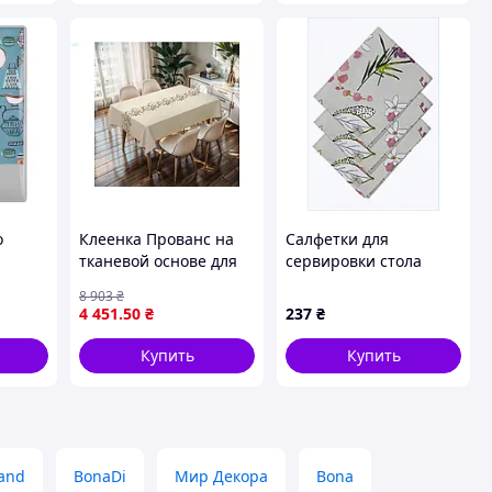
o
Клеенка Прованс на
Салфетки для
тканевой основе для
сервировки стола
хлопок
стола с фотопринтом
Provence Орхидея 3
8 903
₴
08CK
прочная и
шт 9C01M581T8
4 451
.50
₴
237
₴
водоотталкивающая
Купить
Купить
and
BonaDi
Мир Декора
Bona