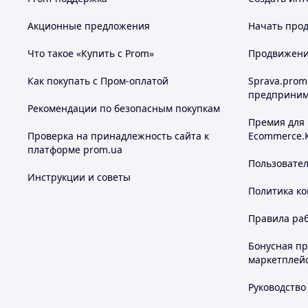
Великий асортимент товару
Акционные предложения
Начать прод
Что такое «Купить с Prom»
Продвижение
Також в нашому Інтернет-магазин "
Как покупать с Пром-оплатой
Sprava.prom
найрізноманітніші вироби ручної роботи 
предприним
вишиванки
скатертини
посуд
взут
краю:
,
,
,
Рекомендации по безопасным покупкам
шкіри
вироби з дерева
сувенірна продукція
,
,
та ба
Премия для
Тільки у нас Ви знайдете оригінальні та неповторні 
Проверка на принадлежность сайта к
Ecommerce.
Ваших рід
платформе prom.ua
Пользовате
Не забудьте перегл
Инструкции и советы
Вдалих Вам з
Политика к
Правила ра
Бонусная п
маркетплей
Руководство