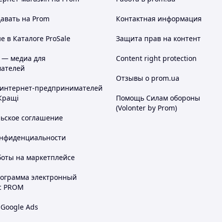
, що постійно оновлюється
авать на Prom
Контактная информация
 в Каталоге ProSale
Защита прав на контент
Скарбниця Карпат"
― Ви знайдете
 — медиа для
Content right protection
від кращих майстрів "Карпатського
ателей
тя
дари Карпат
вироби з овчини та
,
,
Отзывы о prom.ua
гато інших цікавих дрібничок на будь-який смак.
 интернет-предпринимателей
речі, що стануть чудовим подарунком для Вас та
Кращі
Помощь Силам обороны
них.
(Volonter by Prom)
льское соглашение
янути Новинки!
акупів!
онфиденциальности
боты на маркетплейсе
рограмма электронный
с PROM
 Google Ads