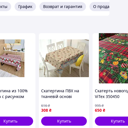
акты
График
Возврат и гарантия
О продавце
ртина из 100%
Скатертина ПВХ на
Скатерть новог
а с рисунком
тканевій основі
ViTex 350450
для стола в
Прованс для кухні і
180*220см(р) кр
616
₴
995
₴
ьере дома или
столу з фотопрінтом
с зеленым
308
₴
650
₴
водостійка 1,37х1м
Купить
Купить
Купить