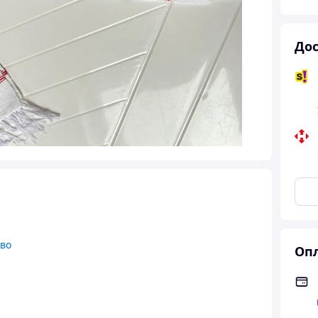
Дос
тво
Опл