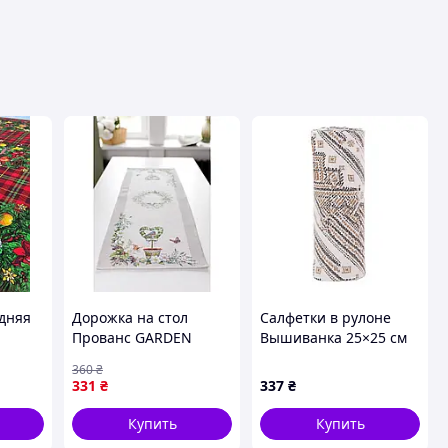
одняя
Дорожка на стол
Салфетки в рулоне
Прованс GARDEN
Вышиванка 25×25 см
асный
35х100 (035290) v
из микрофибры
360
₴
коричневый Colorful
331
₴
337
₴
Home 515-12-60BR
Купить
Купить