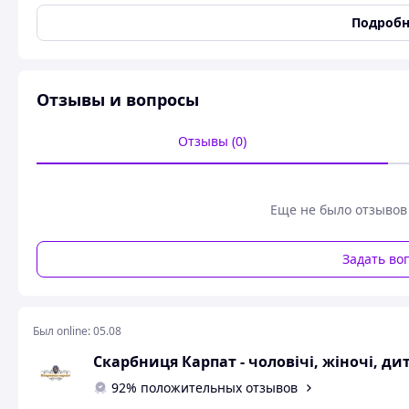
Основа
Хлопок
Подробн
Тип изделия
Дорожка
Форма скатерти
Прямоугольная
Цвет
Разные цвета
Отзывы и вопросы
Размеры салфетки
Отзывы (0)
Длина салфетки
71 см
Ширина салфетки
33 см
Пользовательские характеристики
Еще не было отзывов
Материал
Шерсть
Задать во
Серветка доріжка ткана стіл 
Был online:
05.08
Скарбниця Карпат - чоловічі, жіночі, д
Серветка доріжка ткана на сті
92% положительных отзывов