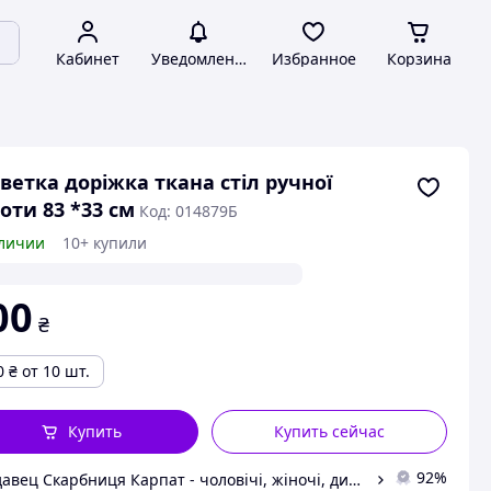
Кабинет
Уведомления
Избранное
Корзина
ветка доріжка ткана стіл ручної
оти 83 *33 см
Код: 014879Б
личии
10+ купили
00
₴
0
₴
от 10 шт.
Купить
Купить сейчас
92%
Продавец Скарбниця Карпат - чоловічі, жіночі, дитячі вишиванки, гердани, ручної роботи