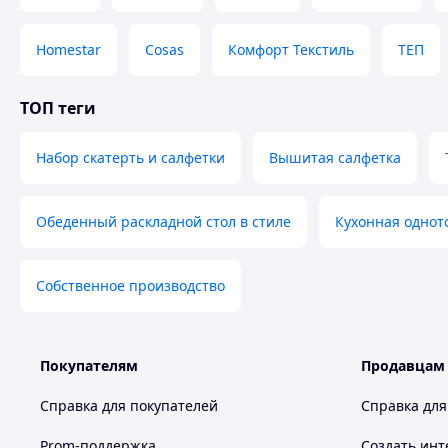
Homestar
Cosas
Комфорт Текстиль
ТЕП
Зробіть замовлення
Очікуйте дзвінка
Оп
за
ТОП теги
Набор скатерть и салфетки
Вышитая салфетка
Чому варто купувати Товар в 
Обеденный раскладной стол в стиле
Кухонная однот
Які
Собственное производство
Оригіна
Індивідуал
Покупателям
Продавцам
Справка для покупателей
Справка для
Професійна консу
Prom-поддержка
Создать инт