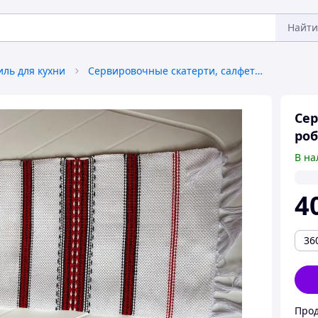
Найти
иль для кухни
Сервировочные скатерти, салфетки
Сер
роб
В на
4
36