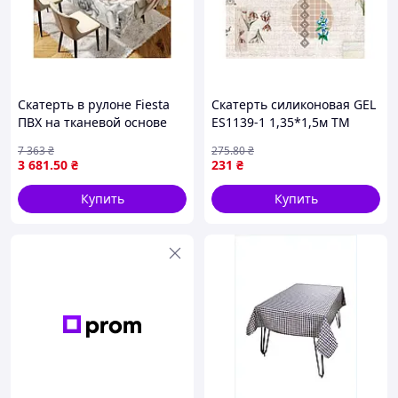
Вдалих Вам закупів!
Скатерть в рулоне Fiesta
Скатерть силиконовая GEL
ПВХ на тканевой основе
ES1139-1 1,35*1,5м ТМ
для праздничного стола
DARIANA
7 363
₴
275
.80
₴
1.40х1.80м 10шт ТМ
3 681
.50
₴
231
₴
STENSON
Купить
Купить