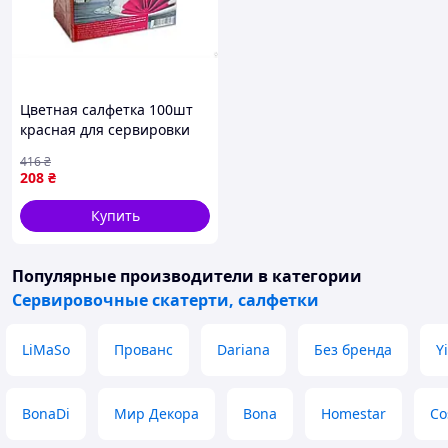
Цветная салфетка 100шт
красная для сервировки
стола и уборки 33х33 см
416
₴
два слоя
208
₴
Купить
Популярные производители
в категории
Сервировочные скатерти, салфетки
LiMaSo
Прованс
Dariana
Без бренда
Y
BonaDi
Мир Декора
Bona
Homestar
Co