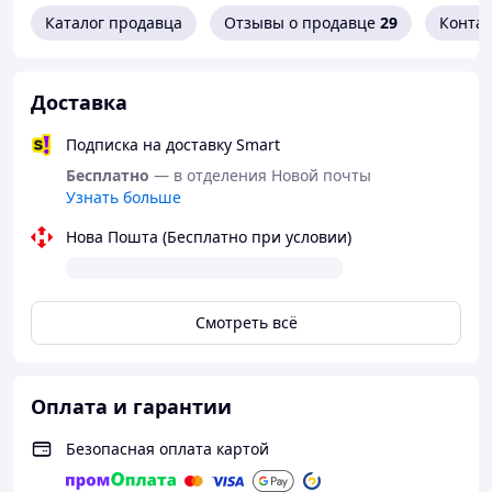
оселі. Ідеально підходить на святкові сімейні
Каталог продавца
Отзывы о продавце
29
Конта
вечори.
Усі фото зроблені вживу, без фотокорекції.
Враховуючи це, колір на фото, може дещо
Доставка
відрізнятись від реального.
Подписка на доставку Smart
Переглянути весь асортмент скатертин можна
Бесплатно
— в отделения Новой почты
тут:
Узнать больше
Нова Пошта (Бесплатно при условии)
У Вас виникли запитання щодо товару?
Телефонуйте +38 (067) 967 22 08
Смотреть всё
Оплата и гарантии
Як придбати Товар в інтернет магазині
"Скарбниця-Карпат"?
Безопасная оплата картой