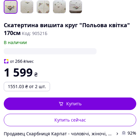
Скатертина вишита круг "Польова квітка"
170см
Код: 90521Б
В наличии
266
от
₴
/мес
1 599
₴
1551.03
₴
от 2 шт.
Купить
Купить сейчас
92%
Продавец Скарбниця Карпат - чоловічі, жіночі, дитячі вишиванки, гердани, ручної роботи