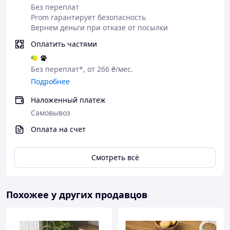
Без переплат
Prom гарантирует безопасность
Вернем деньги при отказе от посылки
Зробіть
Очікуйте
Оплатіть
Отримайте
замовленн
дзвінка
Ваше
товар
Оплатить частями
я
замовленн
я
Без переплат*, от 266 ₴/мес.
Подробнее
Чому варто купувати Товар в
Наложенный платеж
нашому інтернет-магазині?
Самовывоз
Оплата на счет
Якість
Смотреть всё
Оригінальність
Похожее у других продавцов
Індивідуальний дизайн