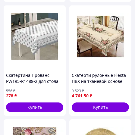
Скатертина Прованс
Скатерти рулонные Fiesta
PW195-R1488-2 для стола
ПВХ на тканевой основе
из ткани с фотопринтом и
для стола 1.4 м 20 шт ТМ
556
₴
9 523
₴
защитой ПВХ 100%
STENSON
278
₴
4 761
.50
₴
полиэстер
Купить
Купить