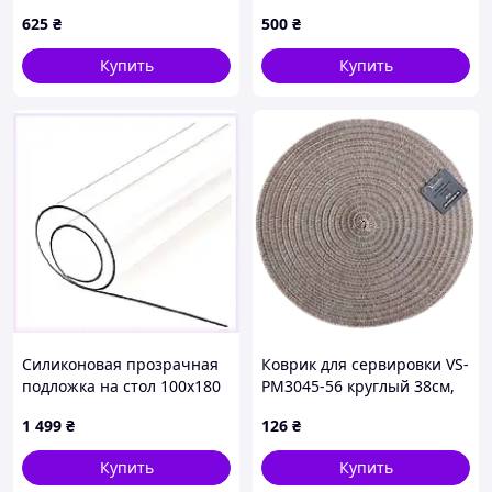
ранфорс, 7C6930T81
новоселья, 7X6X93071
625
₴
500
₴
Купить
Купить
Силиконовая прозрачная
Коврик для сервировки VS-
подложка на стол 100х180
PM3045-56 круглый 38см,
Софт Глас, 8867E9P99
песочный Versailles
1 499
₴
126
₴
Купить
Купить