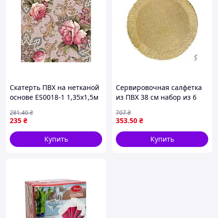
Скатерть ПВХ на нетканой
Сервировочная салфетка
основе ES0018-1 1,35x1,5м
из ПВХ 38 см набор из 6
ТМ Dariana BP
штук для оформления
281
.40
₴
707
₴
стола на праздник и
235
₴
353
.50
₴
повседневные
мероприятия
Купить
Купить