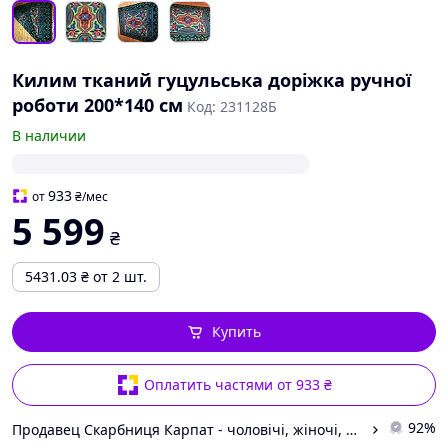
Килим тканий гуцульська доріжка ручної
роботи 200*140 см
Код: 231128Б
В наличии
933
от
₴
/мес
5 599
₴
5431.03
₴
от 2 шт.
Купить
Оплатить частями от 933 ₴
92%
Продавец Скарбниця Карпат - чоловічі, жіночі, дитячі вишиванки, гердани, ручної роботи