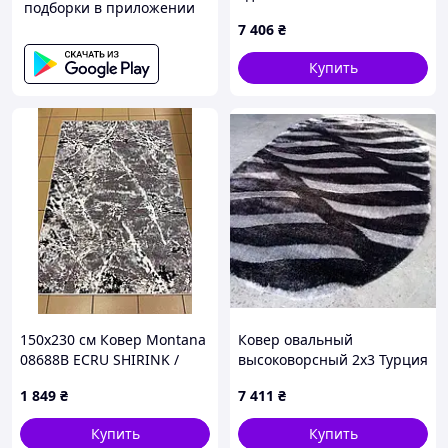
подборки в приложении
7 406
₴
Купить
150х230 см Ковер Montana
Ковер овальный
08688B ECRU SHIRINK /
высоковорсный 2x3 Турция
GREY+BEIGE
черный с серым
1 849
₴
7 411
₴
Купить
Купить