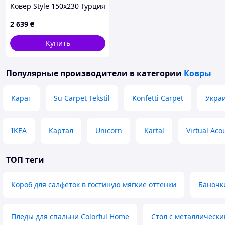
Ковер Style 150x230 Турция
2 639
₴
Купить
Популярные производители
в категории
Ковры
Карат
Su Carpet Tekstil
Konfetti Carpet
Укра
IKEA
Картал
Unicorn
Kartal
Virtual Aco
ТОП теги
Короб для салфеток в гостиную мягкие оттенки
Баночк
Пледы для спальни Colorful Home
Стол с металлически