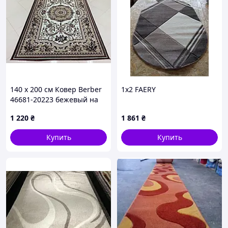
140 x 200 см Ковер Berber
1х2 FАЕRY
46681-20223 бежевый на
пол
1 220
₴
1 861
₴
Купить
Купить