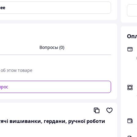
ее
ишита низинкою
Опл
Вопросы (0)
ота вишивка хрестиком та низинкою
 об этом товаре
прос
итячі вишиванки, гердани, ручної роботи