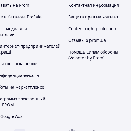
акупів!
авать на Prom
Контактная информация
 в Каталоге ProSale
Защита прав на контент
 — медиа для
Content right protection
ателей
Отзывы о prom.ua
 интернет-предпринимателей
Кращі
Помощь Силам обороны
(Volonter by Prom)
льское соглашение
онфиденциальности
боты на маркетплейсе
рограмма электронный
с PROM
 Google Ads