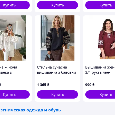
Купить
Купить
Купить
 (067) 967 22 08
агазині "Скарбниця-Карпат"?
латіть Ваше
Отримайте товар
на жіноча
Стильна сучасна
Вышиванка жен
мовлення
анка з
вишиванка з бавовни
3/4 рукав лен-
ганною
габардин бордо
вкою
Хранительница 4
₴
1 365
₴
990
₴
нашому інтернет-магазині?
50, T861T38E41
Купить
Купить
Купить
сть
 этническая одежда и обувь