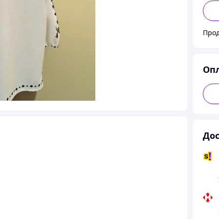
Оп
Дос