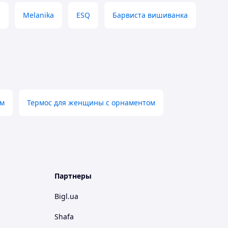
а
Melanika
ESQ
Барвиста вишиванка
ом
Термос для женщины с орнаментом
Партнеры
Bigl.ua
Shafa