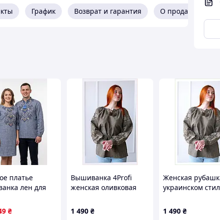
акты
График
Возврат и гарантия
О продавце
ое платье
Вышиванка 4Profi
Женская рубашк
анка лен для
женская оливковая
украинском стил
синее Family
праздничная 2XL
габардин XL
2 44 46 48 50 52
86M13863H
86138K6C7
49
₴
1 490
₴
1 490
₴
ння щодо товару?