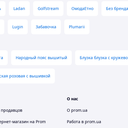
льність
A
Ladan
Golfstream
ОмодаЕтно
Без бренд
ьний дизайн
Lugin
Забавочка
Plumarii
льтація продавця
, що постійно оновлюється
та
Народный пояс вышитый
Блузка блузка с кружев
ская розовая с вышивкой
Скарбниця Карпат"
― Ви знайдете
від кращих майстрів "Карпатського
тя
дари Карпат
вироби з овчини та
,
,
гато інших цікавих дрібничок на будь-який смак.
О нас
речі, що стануть чудовим подарунком для Вас та
них.
 продавцов
О prom.ua
янути Новинки!
ернет-магазин
на Prom
Работа в prom.ua