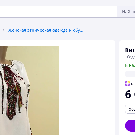
Найти
Женская этническая одежда и обувь
Ви
Код
В на
о
6
58