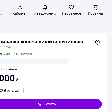
Кабинет
Уведомления
Избранное
Корзина
шиванка жіноча вишита низинкою
: 1776Б
личии
10+ купили
1000
т
₴
/мес
 000
₴
20
₴
от 2 шт.
Купить