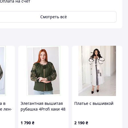
Оплата на счет
Смотреть всё
а в
Элегантная вышитая
Платье с вышивкой
е лен-
рубашка 4Profi хаки 48
8E613871X
1 790
₴
2 190
₴