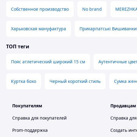
Оригіна
Собственное производство
No brand
MEREZHK
Індивідуал
Харьковская мануфактура
Прикарпатські Вишиванки
Професійна консу
ТОП теги
Великий асортимент товару
Пояс атлетический широкий 15 см
Аутентичные цве
Куртка бохо
Черный короткий стиль
Сумка жен
Також в нашому Інтернет-магазин "
найрізноманітніші вироби ручної роботи 
вишиванки
скатертини
посуд
взут
краю:
,
,
,
шкіри
вироби з дерева
сувенірна продукція
,
,
та ба
Покупателям
Продавцам
Тільки у нас Ви знайдете оригінальні та неповторні 
Ваших рід
Справка для покупателей
Справка для
Не забудьте перегл
Prom-поддержка
Создать инт