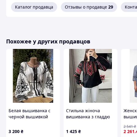
Короткий опис:
Каталог продавца
Отзывы о продавце
29
Конт
Неповторна дизайнерська вишиванка з
геометричним орнаментом. Робота
виконана вручну хрестиком та
низинкою. Багатий та неповторний взір
придає вишиванці оригінальності та
неповторності. Рукав реглан. Горловина
Похожее у других продавцов
стягується (регулюється) за допомогою
кутасиків. Рукав широкий, без манжету.
Можна стягнути за допомогою кутасиків.
Талія підкреслена текстильним пояском.
Рекомендації по догляду:
ручне прання
до 30 градусів та прасування у вологому
стані.
Справжня
українська вишиванка
повинна бути у
кожної жінки. Це підкреслить її красу та
Белая вышиванка с
Стильна жіноча
Женск
стане для неї справжнім оберегом.
черной вышивкой
вишиванка з гладдю
вышив
имеет объемные
та ідеальним кроєм
Пары 
2 541
₴
рукава и украшена
Look 4
3 200
₴
1 425
₴
2 261
.
традиционным
У Вас виникли запита