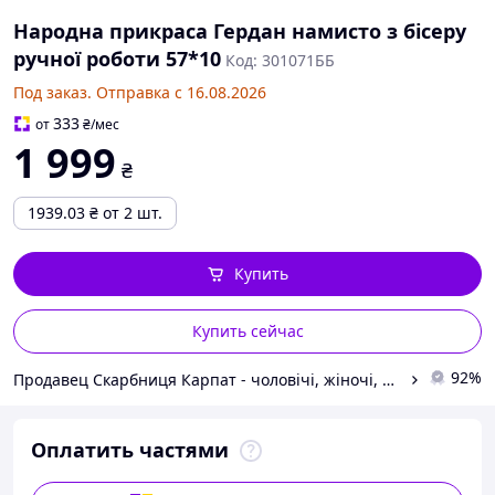
Народна прикраса Гердан намисто з бісеру
ручної роботи 57*10
Код: 301071ББ
Под заказ. Отправка с 16.08.2026
333
от
₴
/мес
1 999
₴
1939.03
₴
от 2 шт.
Купить
Купить сейчас
92%
Продавец Скарбниця Карпат - чоловічі, жіночі, дитячі вишиванки, гердани, ручної роботи
Оплатить частями