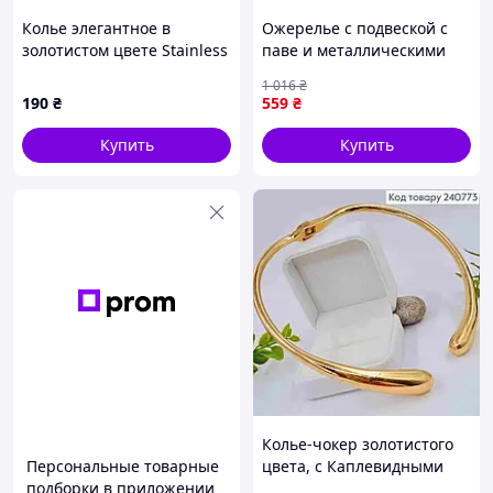
Колье элегантное в
Ожерелье с подвеской с
золотистом цвете Stainless
паве и металлическими
Steel сияющие кристаллы
шариками No Brand
1 016
₴
и вставками янтарного
392308C01 46 см
190
₴
559
₴
оттенка застежка карабин
(2556783907) D13-2026
длина 45-50см
Купить
Купить
Колье-чокер золотистого
Персональные товарные
цвета, с Каплевидными
подборки в приложении
элементами, диаметр