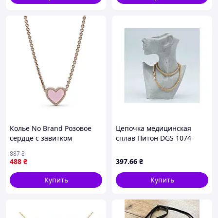
Колье No Brand Розовое
Цепочка медицинская
сердце с завитком
сплав Питон DGS 1074
389279C01 50 см
3.8мм позолота 18К ТМ
887
₴
(2556861500)
XUPING
488
₴
397
.66
₴
Купить
Купить