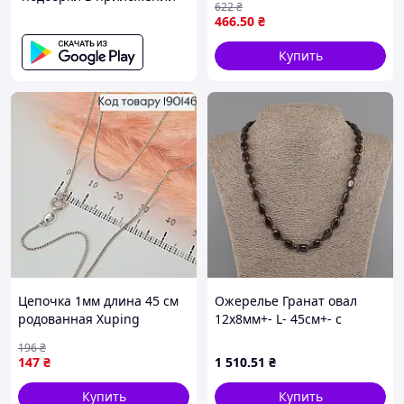
622
₴
14,8см, длина 46см
466
.50
₴
Купить
Цепочка 1мм длина 45 см
Ожерелье Гранат овал
родованная Xuping
12х8мм+- L- 45см+- с
застежкой
196
₴
147
₴
1 510
.51
₴
Купить
Купить