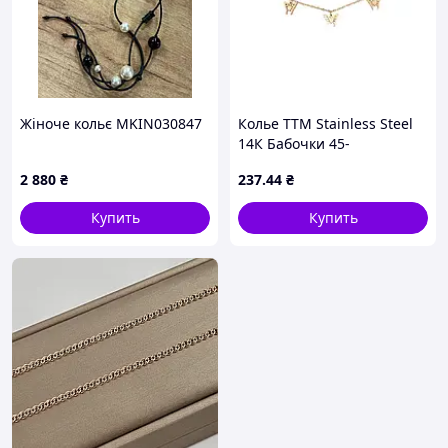
Жіноче кольє MKIN030847
Колье ТТМ Stainless Steel
14К Бабочки 45-
50см*1,5мм арт.308126 ТМ
2 880
₴
237
.44
₴
XUPING
Купить
Купить