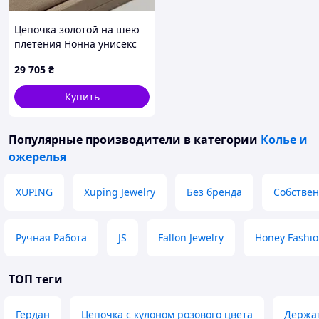
Цепочка золотой на шею
плетения Нонна унисекс
45 см
29 705
₴
Купить
Популярные производители
в категории
Колье и
ожерелья
XUPING
Xuping Jewelry
Без бренда
Собствен
Ручная Работа
JS
Fallon Jewelry
Honey Fashio
ТОП теги
Гердан
Цепочка с кулоном розового цвета
Держат