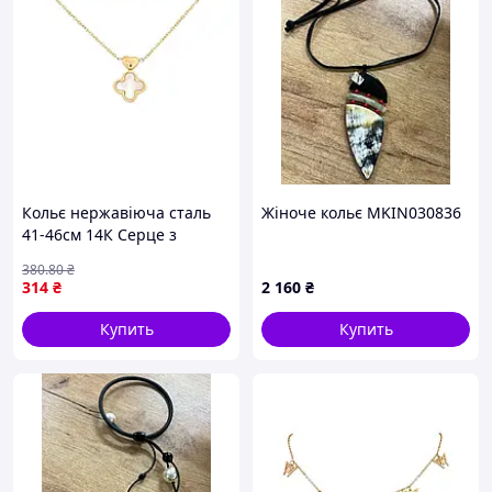
Кольє нержавіюча сталь
Жіноче кольє MKIN030836
41-46см 14К Серце з
перламутровою
380
.80
₴
конюшиною 1.5мм
314
₴
2 160
₴
(350190) ТМ XUPING
Купить
Купить