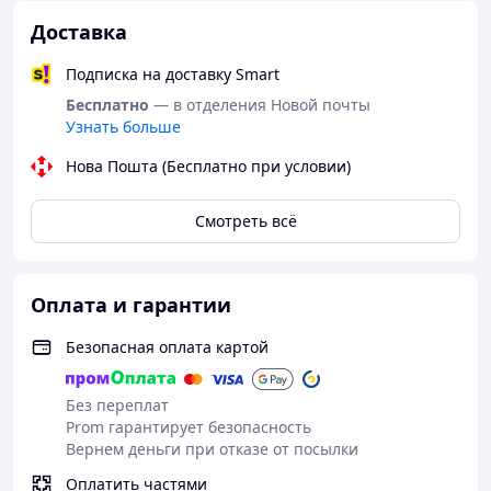
З прикрасами від інтернет магазину
"Скарбниця
Карпат"
Ви завжди будете виглядати
Доставка
неперевершено.
Подписка на доставку Smart
Бесплатно
— в отделения Новой почты
У Вас виникли запитання щодо товару?
Узнать больше
Нова Пошта (Бесплатно при условии)
Телефонуйте +38 (067) 967 22 08
Смотреть всё
Як придбати Товар в інтернет магазині
"Скарбниця-Карпат"?
Оплата и гарантии
Безопасная оплата картой
Без переплат
Зробіть
Очікуйте
Оплатіть
Отримайте
Prom гарантирует безопасность
замовленн
дзвінка
Ваше
товар
Вернем деньги при отказе от посылки
я
замовленн
я
Оплатить частями