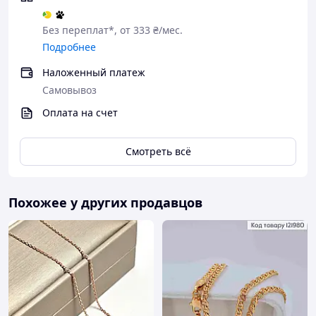
Без переплат*, от 333 ₴/мес.
Чому варто купувати Товар в
Подробнее
нашому інтернет-магазині?
Наложенный платеж
Самовывоз
Оплата на счет
Якість
Смотреть всё
Оригінальність
Індивідуальний дизайн
Похожее у других продавцов
Професійна консультація продавця
Великий асортимент товару, що
постійно оновлюється