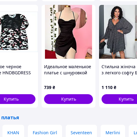
ое черное
Идеальное маленькое
Стильна жіноча 
е HNDBGDRESS
платье с шнуровкой
з легкого софту 
тильного образа
на спине черный
фортного
739
₴
1 110
₴
ния
Купить
Купить
Купить
 платья
KHAN
Fashion Girl
Seventeen
Merlini
L