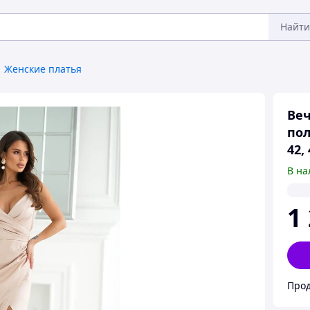
Найти
Женские платья
Веч
пол
42, 
В на
1
Прод