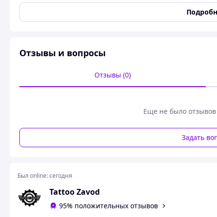
Ткань: королевский атлас
Подробн
Длина: 143
Платье атласное на бретелях с эффектным разрезом на но
Отзывы и вопросы
Самая топовая модель уже не первый сезон.
Цвета: зеленый, черный, графит, молочный*фото реалAllt
Отзывы (0)
повній опла
Відправлення цієї моделі тільки після
Еще не было отзывов
Задать во
Был online:
сегодня
Tattoo Zavod
95% положительных отзывов