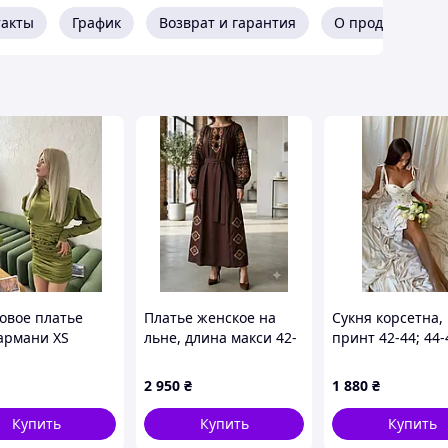
такты
График
Возврат и гарантия
О продавце
овое платье
Платье женское на
Сукня корсетна,
армани XS
льне, длина макси 42-
принт 42-44; 44-4
56 рр
син1525-1341
2 950
₴
1 880
₴
Купить
Купить
Купить