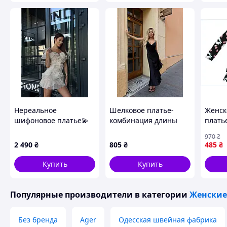
Нереальное
Шелковое платье-
Женск
шифоновое платье💫
комбинация длины
плать
s,m,l
миди на тонких
для с
970
₴
бретелях
и ком
2 490
₴
805
₴
485
₴
ноше
Купить
Купить
Популярные производители
в категории
Женские
Без бренда
Ager
Одесская швейная фабрика