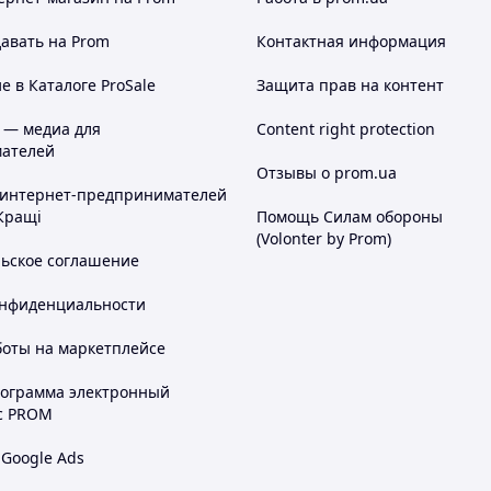
авать на Prom
Контактная информация
 в Каталоге ProSale
Защита прав на контент
 — медиа для
Content right protection
ателей
Отзывы о prom.ua
 интернет-предпринимателей
Кращі
Помощь Силам обороны
(Volonter by Prom)
льское соглашение
онфиденциальности
боты на маркетплейсе
рограмма электронный
с PROM
 Google Ads