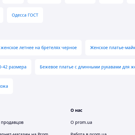
Одесса ГОСТ
 женское летнее на бретелях черное
Женское платье-май
0-42 размера
Бежевое платье с длинными рукавами для 
кожа
О нас
 продавцов
О prom.ua
ернет-магазин
на Prom
Работа в prom.ua