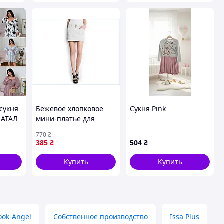
сукня
Бежевое хлопковое
Сукня Pink
БАТАЛ
мини-платье для
женщин с карманами
770
₴
на молнии и пуговице
385
₴
504
₴
для повседневной
носки
Купить
Купить
ook-Angel
Собственное производство
Issa Plus