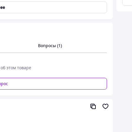
ее
ге.
Вопросы (1)
ті
!
 об этом товаре
прос