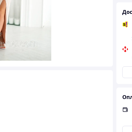
Дос
Опл