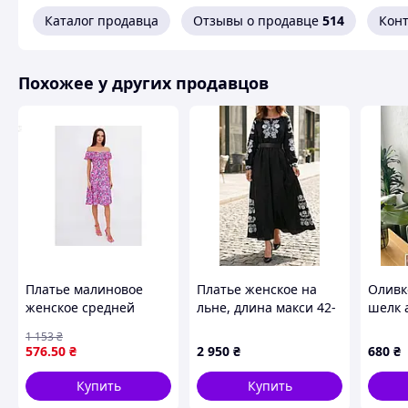
Каталог продавца
Отзывы о продавце
514
Кон
Похожее у других продавцов
Платье малиновое
Платье женское на
Оливк
женское средней
льне, длина макси 42-
шелк 
длины с открытыми
56 рр
1 153
₴
плечами для
576
.50
₴
2 950
₴
680
₴
повседневной носки
из трикотажа фламли
Купить
Купить