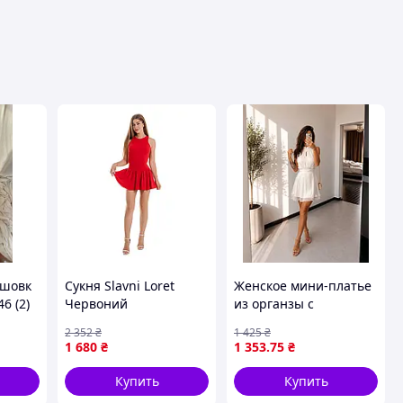
 шовк
Сукня Slavni Loret
Женское мини-платье
6 (2)
Червоний
из органзы с
трикотажной
2 352
₴
1 425
₴
подкладкой и
1 680
₴
1 353
.75
₴
акцентом на талии
Купить
Купить