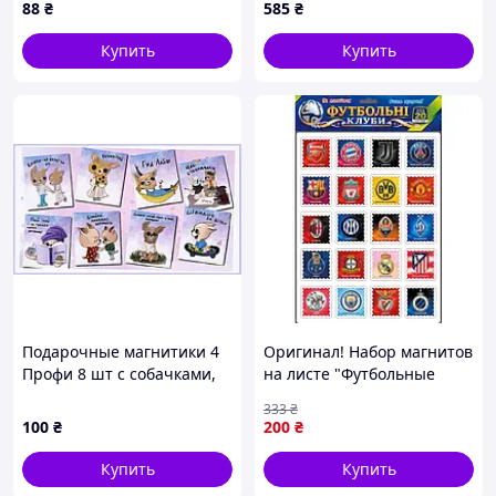
88
₴
585
₴
Код/Артикул P0392-2
Купить
Купить
Подарочные магнитики 4
Оригинал! Набор магнитов
Профи 8 шт с собачками,
на листе "Футбольные
P8684113CA
клубы" 1380, 20 магнитов -
333
₴
Высшее качество!
100
₴
200
₴
Купить
Купить