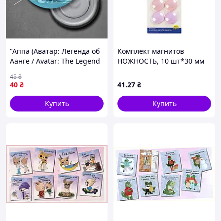
"Аппа (Аватар: Легенда об
Комплект магнитов
Аанге / Avatar: The Legend
НОЖНОСТЬ, 10 шт*30 мм
of Aang)" магнит круглый
45
₴
Ø44 мм
40
₴
41
.27
₴
Купить
Купить