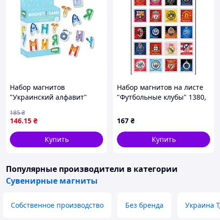
Набор магнитов
Набор магнитов на листе
"Украинский алфавит"
"Футбольные клубы" 1380,
Комбинированный
20 магнитов
185
₴
Разноцвет (174774)
146
.15
₴
167
₴
Купить
Купить
Популярные производители
в категории
Сувенирные магниты
Собственное производство
Без бренда
Украина 