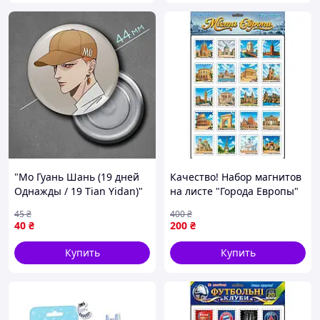
"Мо Гуань Шань (19 дней
Качество! Набор магнитов
Однажды / 19 Tian Yidan)"
на листе "Города Европы"
магнит круглый Ø44 мм
1397, 20 магнитов -
45
₴
400
₴
Гарантия! Сервис!
40
₴
200
₴
Купить
Купить