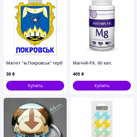
Магніт "м.Покровськ" герб
Магній-Р.К. 60 кап.
30
₴
405
₴
Купить
Купить