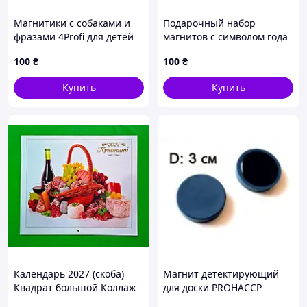
Магнитики с собаками и
Подарочный набор
фразами 4Profi для детей
магнитов с символом года
868CK4113
Драконы, 86AT84112H
100
₴
100
₴
Купить
Купить
Календарь 2027 (скоба)
Магнит детектирующий
Квадрат большой Коллаж
для доски PROHACCP
Кухонный
синий P0392-2 – 10 шт.