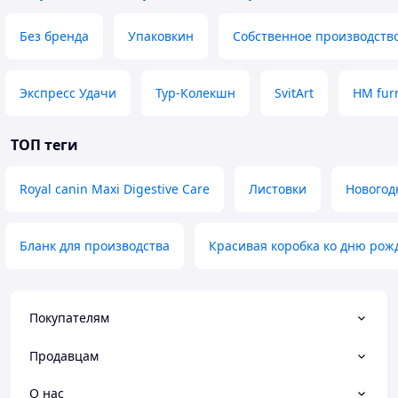
Без бренда
Упаковкин
Собственное производств
Экспресс Удачи
Тур-Колекшн
SvitArt
HM fur
ТОП теги
Royal canin Maxi Digestive Care
Листовки
Новогод
Бланк для производства
Красивая коробка ко дню рож
Покупателям
Продавцам
О нас