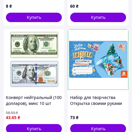
дизайн №1, 17х10 см
8
₴
60
₴
Купить
Купить
Конверт нейтральный (100
Набор для творчества
долларов), микс 10 шт
Открытка своими руками
Новогодняя сказка с клеем
58
.50
₴
и бусинами подарочный
43
.65
₴
73
₴
комплект
Купить
Купить