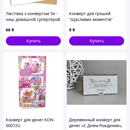
Листівка з конвертом Ти -
Конверт для грошей
наш домашній супергерой
"Щасливих моментів"
Т-281у (1) "Jumbi"
66
₴
9
₴
Купить
Купить
Конверт для денег KON-
Деревянный конверт для
00072U
денег «С Днём Рождения»,