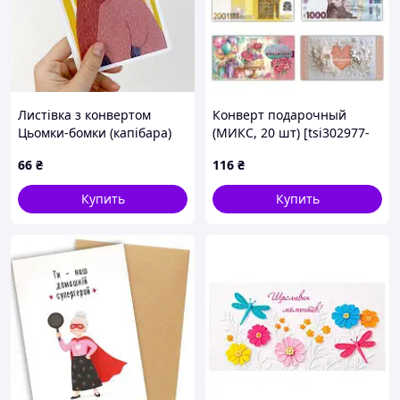
Листівка з конвертом
Конверт подарочный
Цьомки-бомки (капібара)
(МИКС, 20 шт) [tsi302977-
TSI]
66
₴
116
₴
Купить
Купить