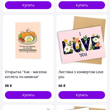
Купить
Купить
Открытка "Как - маселка
Листівка з конвертом Love
котлета по-киевски"
you
98
₴
66
₴
Купить
Купить