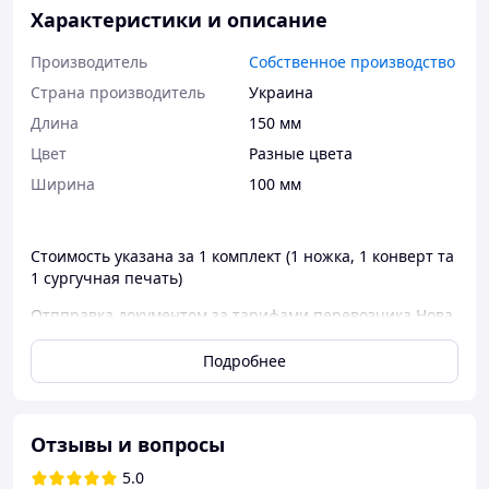
Характеристики и описание
Производитель
Собственное производство
Страна производитель
Украина
Длина
150 мм
Цвет
Разные цвета
Ширина
100 мм
Стоимость указана за 1 комплект (1 ножка, 1 конверт та
1 сургучная печать)
Отпправка документом за тарифами перевозчика Нова
Пошта.
Подробнее
Весь декор выполняется под заказ, учитывая все
Ваши пожелания.
*Стоимость указана конкретно за эти аксессуары на
Отзывы и вопросы
фото.
При отсутствии каких-либо материалов их замену
5.0