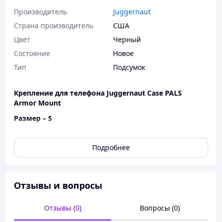
Производитель
Juggernaut
Страна производитель
США
Цвет
Черный
Состояние
Новое
Тип
Подсумок
Крепление для телефона Juggernaut Case PALS
Armor Mount
Размер – S
Цвет - Black
Подробнее
Подойдет под следующие модели телефонов:
iPhone 11 Pro
iPhone 11 Mini
Отзывы и вопросы
Разработанный для миссий, требующих безопасного
хранения и легкого доступа к устройствам связи в
Отзывы (0)
Вопросы (0)
условиях боевых действий, крепление для телефона
Juggernaut PALS для бронепластин позволяет