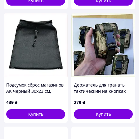
Купить
Купить
Подсумок сброс магазинов
Держатель для гранаты
АК черный 30х23 см,
тактический на кнопках
784P7H241
Ед70 2T26703M6
439
₴
279
₴
Купить
Купить