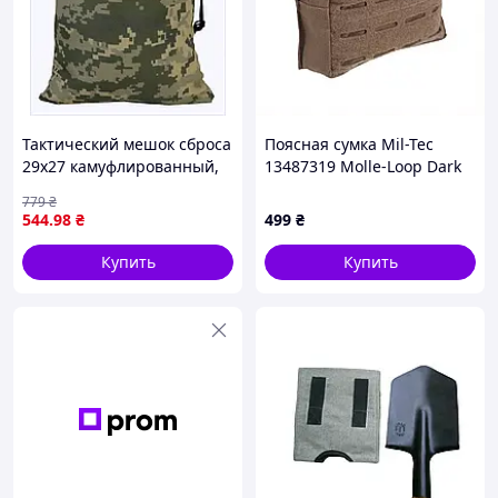
Тактический мешок сброса
Поясная сумка Mil-Tec
29х27 камуфлированный,
13487319 Molle-Loop Dark
4T52XK5099
Coyote, 87880KM81X
779
₴
544
.98
₴
499
₴
Купить
Купить