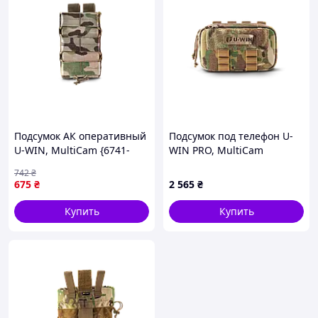
Подсумок АК оперативный
Подсумок под телефон U-
U-WIN, MultiCam {6741-
WIN PRO, MultiCam
piho}
742
₴
675
₴
2 565
₴
Купить
Купить