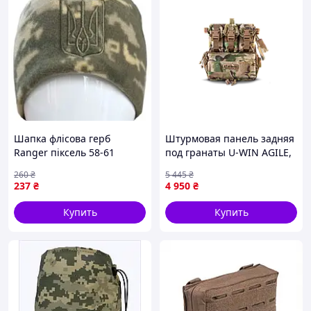
Шапка флісова герб
Штурмовая панель задняя
Ranger піксель 58-61
под гранаты U-WIN AGILE,
(RA89551) (RA89-vart)
MultiCam 6741-VO
260
₴
5 445
₴
237
₴
4 950
₴
Купить
Купить