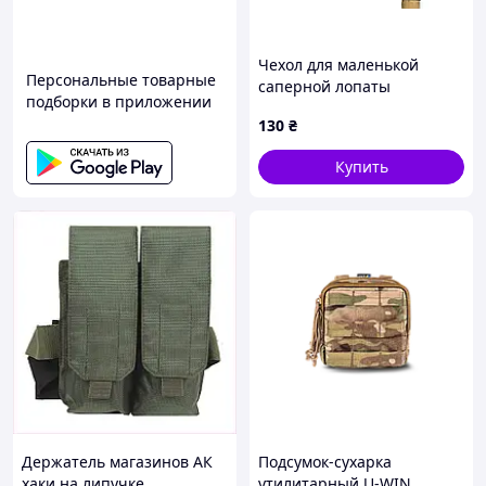
Чехол для маленькой
Персональные товарные
саперной лопаты
подборки в приложении
130
₴
Купить
Держатель магазинов АК
Подсумок-сухарка
хаки на липучке
утилитарный U-WIN,