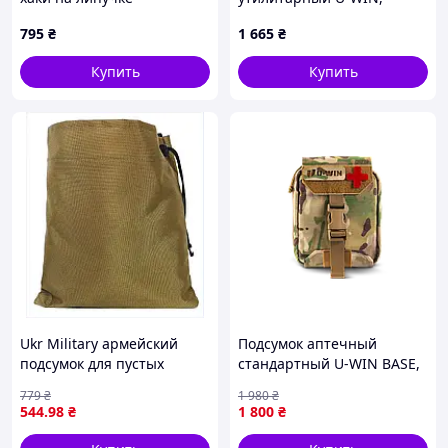
2919M2A25C
MultiCam
795
₴
1 665
₴
Купить
Купить
Ukr Military армейский
Подсумок аптечный
подсумок для пустых
стандартный U-WIN BASE,
рожков 29C45135C
MultiCam {6741-piho}
779
₴
1 980
₴
544
.98
₴
1 800
₴