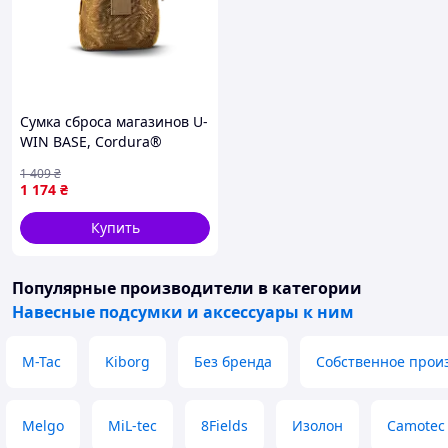
Сумка сброса магазинов U-
WIN BASE, Cordura®
1000D, 28×25×5 см, MOLLE,
1 409
₴
до 8 магазинов АК
1 174
₴
Купить
Популярные производители
в категории
Навесные подсумки и аксессуары к ним
M-Tac
Kiborg
Без бренда
Собственное прои
Melgo
MiL-tec
8Fields
Изолон
Camotec