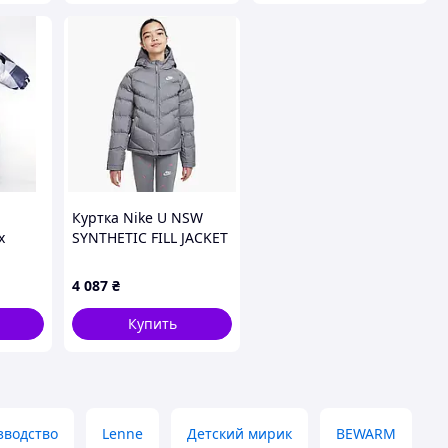
Куртка Nike U NSW
x
SYNTHETIC FILL JACKET
)
CU9157-084
4 087
₴
Купить
зводство
Lenne
Детский мирик
BEWARM