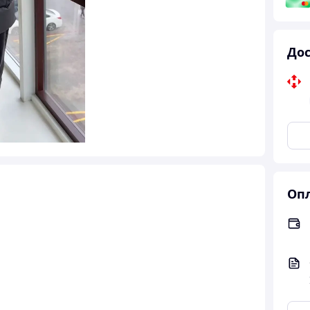
Дос
Опл