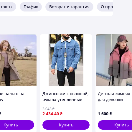
нтакты
График
Возврат и гарантия
О продавце
ое пальто на
Джинсовки с овчиной,
Детская зимняя 
ку
рукава утепленные
для девочки
3 043
₴
₴
2 434
.40
₴
1 600
₴
Купить
Купить
Купить