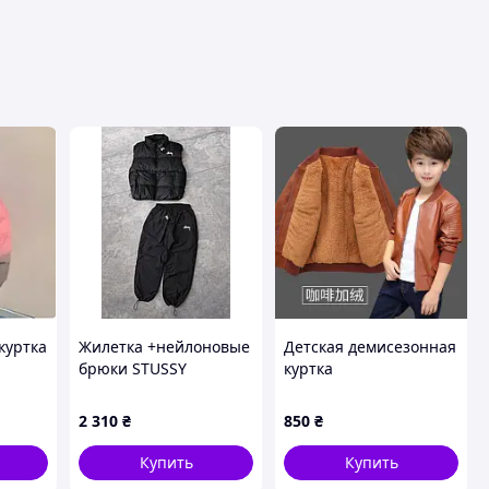
куртка
Жилетка +нейлоновые
Детская демисезонная
брюки STUSSY
куртка
демисезон
2 310
₴
850
₴
Купить
Купить