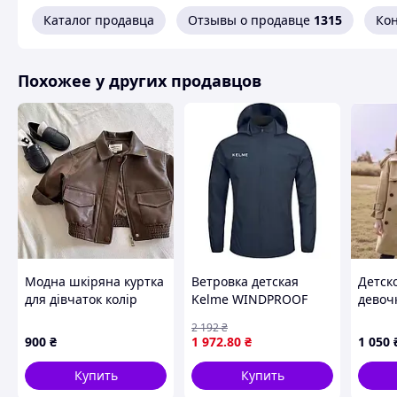
Каталог продавца
Отзывы о продавце
1315
Ко
Похожее у других продавцов
Модна шкіряна куртка
Ветровка детская
Детск
для дівчаток колір
Kelme WINDPROOF
девоч
коричневий розмір
темно-синяя
2 192
₴
3803241.9416
900
₴
1 972
.80
₴
1 050
Купить
Купить