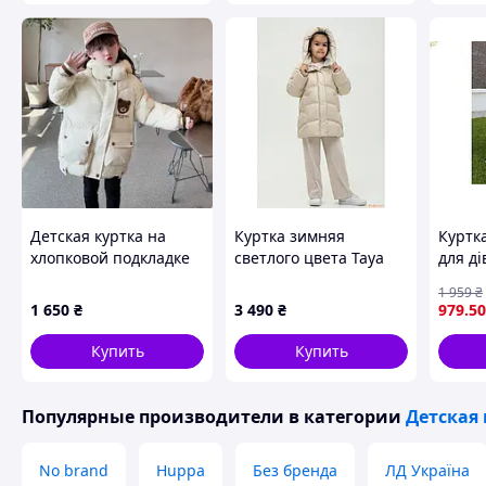
Детская куртка на
Куртка зимняя
Куртк
хлопковой подкладке
светлого цвета Taya
для д
для девочек
(122 см.) Nestta
верхні
1 959
₴
осінні
1 650
₴
3 490
₴
979
.50
актив
Купить
Купить
Популярные производители
в категории
Детская
No brand
Huppa
Без бренда
ЛД Україна