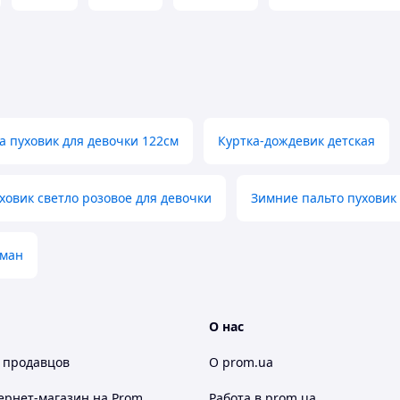
а пуховик для девочки 122см
Куртка-дождевик детская
ховик светло розовое для девочки
Зимние пальто пуховик
рман
О нас
 продавцов
О prom.ua
ернет-магазин
на Prom
Работа в prom.ua