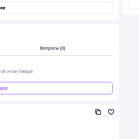
ее
Вопросы (0)
ав від горловини - 62см.152 довжина - 67см,
 об этом товаре
 довжина - 70см, напівобхват грудей - 56см, рукав
ей - 58см, рукав від горловини - 70см.Розміри в
прос