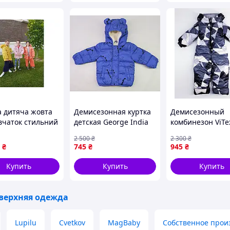
а дитяча жовта
Демисезонная куртка
Демисезонный
івчаток стильний
детская George India
комбинезон ViTe
й одяг для
5832 68-74см(р) синий
9999832 110см(р
2 500
₴
2 300
₴
х прогулянок та
серый
₴
745
₴
945
₴
ного відпочинку
Купить
Купить
Купить
 верхняя одежда
Lupilu
Cvetkov
MagBaby
Собственное прои