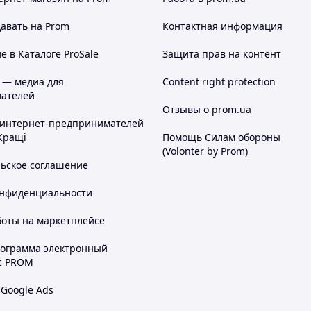
авать на Prom
Контактная информация
 в Каталоге ProSale
Защита прав на контент
 — медиа для
Content right protection
ателей
Отзывы о prom.ua
 интернет-предпринимателей
Кращі
Помощь Силам обороны
(Volonter by Prom)
льское соглашение
онфиденциальности
боты на маркетплейсе
рограмма электронный
с PROM
 Google Ads