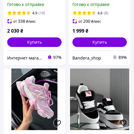
Nubuck Brown
Скидка -100 грн
Готово к отправке
Готово к отправке
4.9
(18)
4.6
(8)
338
200
от
₴
/мес
от
₴
/мес
2 030
₴
1 999
₴
Купить
Купить
97%
89%
Интернет-магазин «Step Master»
Bandera_shop