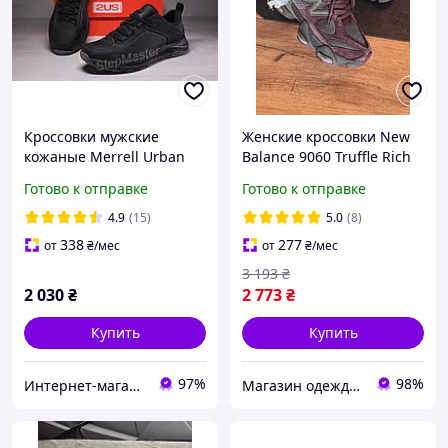
Кроссовки мужские
Женские кроссовки New
кожаные Merrell Urban
Balance 9060 Truffle Rich
Nubuck Black
earth Нью Беланс 9060
Готово к отправке
Готово к отправке
трюфель замша сетка
унисекс
4.9
(15)
5.0
(8)
338
277
от
₴
/мес
от
₴
/мес
3 193
₴
2 030
₴
2 773
₴
Купить
Купить
97%
98%
Интернет-магазин «Step Master»
Магазин одежды обуви и топовых товаров