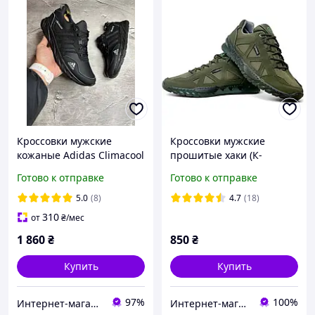
Кроссовки мужские
Кроссовки мужские
кожаные Adidas Climacool
прошитые хаки (К-
Black
Юа-806)
Готово к отправке
Готово к отправке
5.0
(8)
4.7
(18)
310
от
₴
/мес
1 860
₴
850
₴
Купить
Купить
97%
100%
Интернет-магазин «Step Master»
Интернет-магазин "На складе"