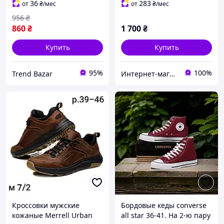
36
283
от
₴
/мес
от
₴
/мес
956
₴
860
₴
1 700
₴
Купить
Купить
95%
100%
Trend Bazar
Интернет-магазин "Престиж"
Кроссовки мужские
Бордовые кеды converse
кожаные Merrell Urban
all star 36-41. На 2-ю пару