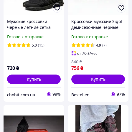
Мужские кроссовки
Кроссовки мужские Sigol
черные летние сетка
демиcезонные черные
Готово к отправке
Готово к отправке
5.0
(15)
4.9
(7)
76
от
₴
/мес
840
₴
720
₴
756
₴
Купить
Купить
99%
97%
chobit.com.ua
Bestellen