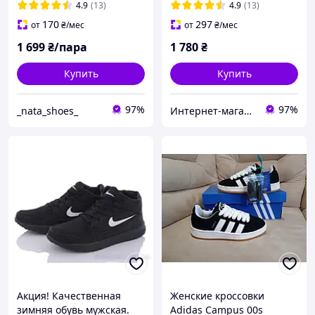
4.9
(13)
4.9
(13)
170
297
от
₴
/мес
от
₴
/мес
1 699
₴/пара
1 780
₴
Купить
Купить
97%
97%
_nata_shoes_
Интернет-магазин «Step Master»
Акция! Качественная
Женские кроссовки
зимняя обувь мужская.
Adidas Campus 00s