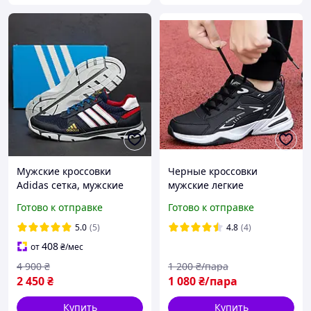
Мужские кроссовки
Черные кроссовки
Adidas сетка, мужские
мужские легкие
кожаные летние
кроссовки мужские
Готово к отправке
Готово к отправке
кроссовки, мужские
мужские кроссовки осень
повседневные кроссовки
5.0
(5)
4.8
(4)
Адидас
408
от
₴
/мес
4 900
₴
1 200
₴/пара
2 450
₴
1 080
₴/пара
Купить
Купить