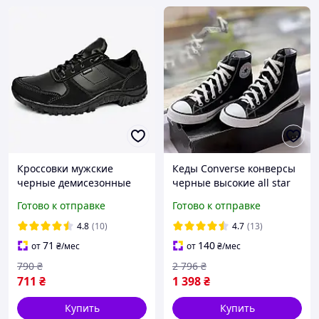
Кроссовки мужские
Кеды Converse конверсы
черные демисезонные
черные высокие all star
кеды Converse мужские и
Готово к отправке
Готово к отправке
женские черно белые 36-
41 размер
4.8
(10)
4.7
(13)
71
140
от
₴
/мес
от
₴
/мес
790
₴
2 796
₴
711
₴
1 398
₴
Купить
Купить