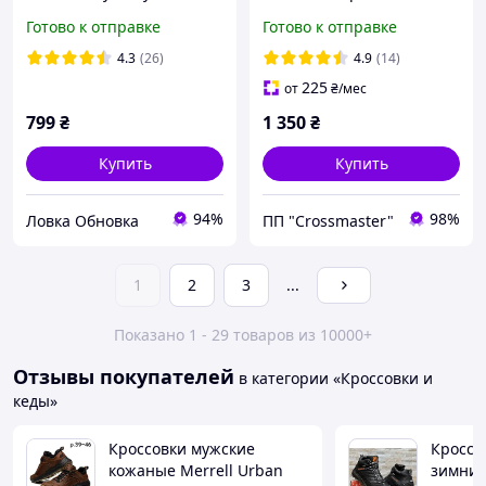
Мужские зимние
Готово к отправке
Готово к отправке
ботинки, кроссовки,
4.3
(26)
4.9
(14)
225
от
₴
/мес
799
₴
1 350
₴
Купить
Купить
94%
98%
Ловка Обновка
ПП "Crossmaster"
1
2
3
...
Показано 1 - 29 товаров из 10000+
Отзывы покупателей
в категории «Кроссовки и
кеды»
Кроссовки мужские
Кроссо
кожаные Merrell Urban
зимние