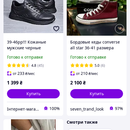
39-46рр!!! Кожаные
Бордовые кеды converse
мужские черные
all star 36-41 размера
прошитые харьковские
Женские Высокие кеды
Готово к отправке
Готово к отправке
кроссовки!!!
бордовые
4.8
(45)
5.0
(6)
233
210
от
₴
/мес
от
₴
/мес
1 399
₴
2 100
₴
Купить
Купить
100%
97%
Інтернет-магазин взуття "Мінімалочка"
seven_trand_look
Смотри также