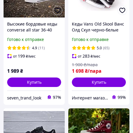
Высокие бордовые кеды
Кеды Vans Old Skool Ванс
converse all star 36-40
Олд Скул черно-белые
размера унисекс
мужские женские
Готово к отправке
Готово к отправке
подростковые
4.9
(11)
5.0
(65)
199
283
от
₴
/мес
от
₴
/мес
1 900
₴/пара
1 989
₴
1 698
₴/пара
Купить
Купить
97%
99%
seven_trand_look
Интернет магазин одежды и обуви " Rare "