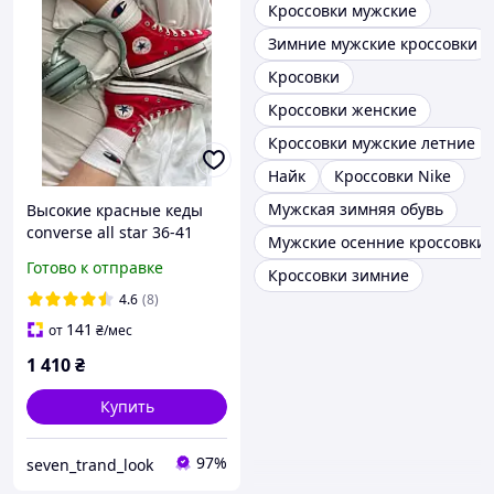
Кроссовки мужские
Зимние мужские кроссовки
Кросовки
Кроссовки женские
Кроссовки мужские летние
Найк
Кроссовки Nike
Мужская зимняя обувь
Высокие красные кеды
converse all star 36-41
Мужские осенние кроссовки
размера
Готово к отправке
Кроссовки зимние
4.6
(8)
141
от
₴
/мес
1 410
₴
Купить
97%
seven_trand_look