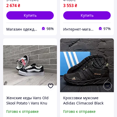
2 674
₴
3 553
₴
Купить
Купить
98%
97%
Магазин одежды обуви и топовых товаров
Интернет-магазин «Step Master»
Женские кеды Vans Old
Кроссовки мужские
Skool Potato \ Vans Knu
Adidas Climaсool Black
Skool \ Ванс Олд Скул \ 40
кожа-сетка
Готово к отправке
Готово к отправке