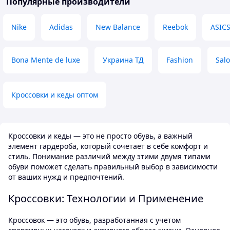
Популярные производители
слизьку погоду н
вечером с работы до 17. То нога
сніг, чи морзна а
чувствует себя комфортно.
Nike
Adidas
New Balance
Reebok
ASIC
слизько, навіть т
Недостатки
до брейк-дансу. В
Незнаю почему в этой модели
Преимущества
именно нубук на пятке сделан
Bona Mente de luxe
Украина ТД
Fashion
Sal
Дуже теплі
довольно таки коротким. И
добавлена текстильная накладка.
Недостатки
Возможно для комфорта и щапоб
Для ожеледиці п
ганню натирания. В моем случае
підходить
Кроссовки и кеды оптом
немного непривычно не
чувствуешь задника такое
впечатление что сейчас спадут при
ходьбе. Но тут сугубо личное
Кроссовки и кеды — это не просто обувь, а важный
впечатление.
элемент гардероба, который сочетает в себе комфорт и
стиль. Понимание различий между этими двумя типами
обуви поможет сделать правильный выбор в зависимости
от ваших нужд и предпочтений.
Кроссовки: Технологии и Применение
Кроссовок — это обувь, разработанная с учетом