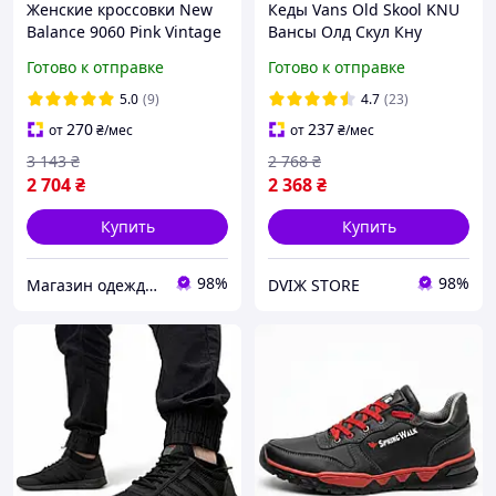
Женские кроссовки New
Кеды Vans Old Skool KNU
Balance 9060 Pink Vintage
Вансы Олд Скул Кну
Нью Беланс 9060 розовые
низкие унисекс черно-
Готово к отправке
Готово к отправке
замша с потертостями
белые замша демисезон
для девушек
дутые
5.0
(9)
4.7
(23)
270
237
от
₴
/мес
от
₴
/мес
3 143
₴
2 768
₴
2 704
₴
2 368
₴
Купить
Купить
98%
98%
Магазин одежды обуви и топовых товаров
DVIЖ STORE