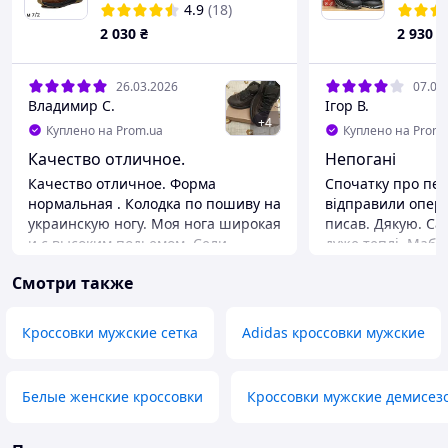
Nubuck Brown
спорти
4.9
(18)
Dragon 
2 030
₴
2 930
₴
26.03.2026
07.01
Владимир С.
Ігор В.
+
4
Куплено на Prom.ua
Куплено на Prom.
Качество отличное.
Непогані
Качество отличное. Форма
Спочатку про пер
нормальная . Колодка по пошиву на
відправили опера
украинскую ногу. Моя нога широкая
писав. Дякую. Са
и с высоким подьемом. Сели
дуже теплі. Мабу
идеально. После пяти минут ходьбы
не буде, щоб ног
Смотри также
по комнате дискомфорта не
Розмір підійшов.
ошущал. Довольно таки неплохи
відрізняються від
для повседневного использования.
Немає скоби оста
Кроссовки мужские сетка
Adidas кроссовки мужские
И опять же просят ортопедическую
Але то мабуть зм
стельку для полного комфорта.
попередження)) 
виглядають більш
Преимущества
Белые женские кроссовки
Кроссовки мужские демисез
реалі трохи громіз
Ну нога не потеет . Климат для ноги
головне, що дивл
в них комфортный. Тем более что
ніколи не повіри
сейчас ранним утром 4 тепла а