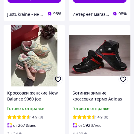
93%
98%
JustUkraine - интернет магазин мужской и женской обуви
Интернет магазин Семицвет
Кроссовки женские New
Ботинки зимние
Balance 9060 Joe
кроссовки термо Adidas
Freshgoods Inside Voices
Terrex Swift Gore-Tex
Готово к отправке
Готово к отправке
Baby Shower Blue Нью
Баланс 9060 Джо Войс
4.9
(8)
4.9
(8)
женские замша
267
592
от
₴
/мес
от
₴
/мес
3 124
₴
4 180
₴