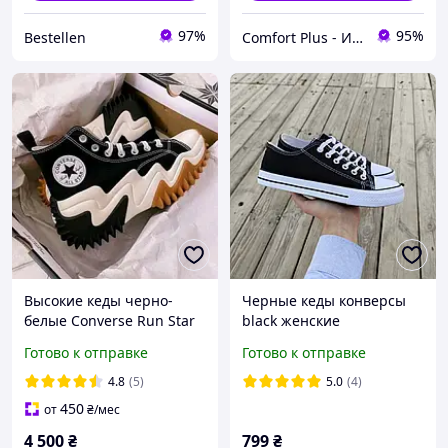
97%
95%
Bestellen
Comfort Plus - Интенет-магазин Термобелья
Высокие кеды черно-
Черные кеды конверсы
белые Converse Run Star
black женские
Motion Platform унисекс
подростковые унисекс
Готово к отправке
Готово к отправке
36-41
тканевые летние
текстиль
4.8
(5)
5.0
(4)
450
от
₴
/мес
4 500
₴
799
₴