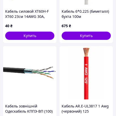
Кабель силовой XT60H-F
Кабель 6*0.22S (биметалл)
XT60 23см 14AWG 30А,
бухта 100м
маркировка 12AWG, мама
40
₴
675
₴
Купить
Купить
Кабель зовнішній
Кабель AR.E-UL3817 1 Awg
Одескабель КППЭ-ВП (100)
(червоний) 125