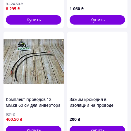
(F/UTP-cat.5E-SL) 305м [n-
3000V/TS/OD12.3
9 124
.50
₴
99-0]
термостійкий ізоляція-
8 295
₴
1 060
₴
шитий поліетілен
Купить
Купить
Комплект проводов 12
Зажим крокодил в
мм.кв 60 см для инвертора
изоляции на проводе
автосельхозтехники
48см, 10шт, провода c
921
₴
надежное соединение и
крокодилами MDR
460
.50
₴
200
₴
стабильная работа
Купить
Купить