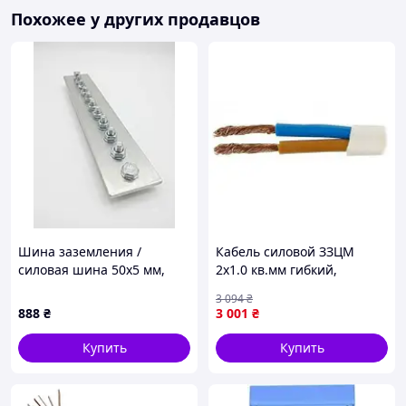
Похожее у других продавцов
Шина заземления /
Кабель силовой ЗЗЦМ
силовая шина 50х5 мм,
2х1.0 кв.мм гибкий,
L=270 мм, 11 отверстий М8
плоский, 100м (ШВВП 2x1,0
3 094
₴
(на изоляторах, в
ECG)-Гарантия!
888
₴
3 001
₴
термоусадке)
Купить
Купить