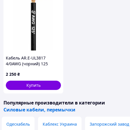
Кабель AR.E-UL3817
4/0AWG (чорний) 125
3000/TS/ODV18.5
2 250
₴
термостійкий ізоляція-
шитий поліетілен
Купить
Популярные производители
в категории
Силовые кабели, перемычки
Одескабель
Каблекс Украина
Запорожский завод