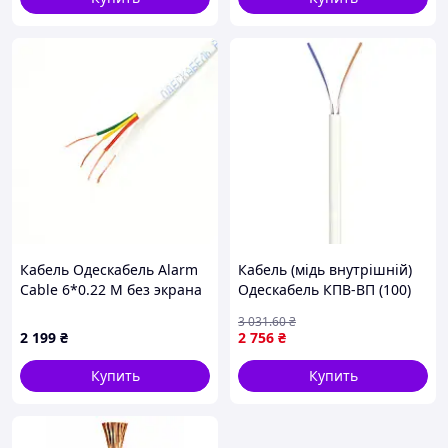
Кабель Одескабель Alarm
Кабель (мідь внутрішній)
Cable 6*0.22 М без экрана
Одескабель КПВ-ВП (100)
2*2*0,50 (UTP-cat.5) 305м
3 031
.60
₴
[n-99-0]
2 199
₴
2 756
₴
Купить
Купить