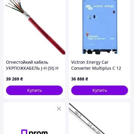
Огнестойкий кабель
Victron Energy Car
УКРПОЖКАБЕЛЬ J-H (St) H
Converter Multiplus C 12
4x2x0.8 100м
1200 50 16 W N A кабель з
39 269
₴
36 888
₴
відкритими кінцями
Купить
Купить