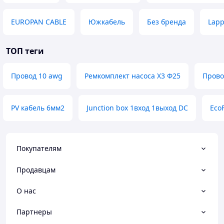
EUROPAN CABLE
Южкабель
Без бренда
Lapp
ТОП теги
Провод 10 awg
Ремкомплект насоса Х3 Ф25
Прово
PV кабель 6мм2
Junction box 1вход 1выход DC
Eco
Покупателям
Продавцам
О нас
Партнеры